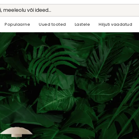
li, meeleolu või ideed...
Populaarne
Uued tooted
Lastele
Hiljuti vaadatud