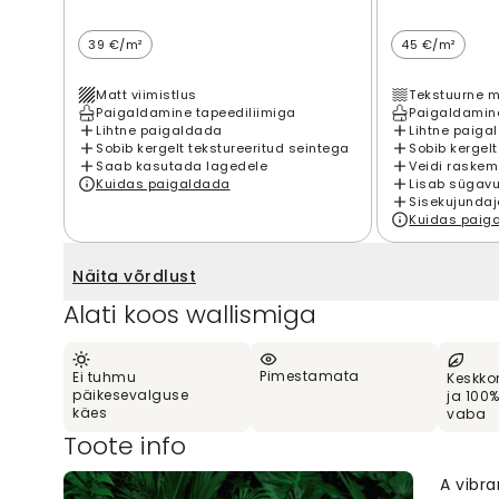
39 €/m²
45 €/m²
Matt viimistlus
Tekstuurne m
Paigaldamine tapeediliimiga
Paigaldamine
Lihtne paigaldada
Lihtne paiga
Sobib kergelt tekstureeritud seintega
Sobib kergelt
Saab kasutada lagedele
Veidi raskem
Kuidas paigaldada
Lisab sügavu
Sisekujundaj
Kuidas paig
Näita võrdlust
Alati koos wallismiga
Pimestamata
Ei tuhmu
Keskko
päikesevalguse
ja 100
käes
vaba
Toote info
A vibra