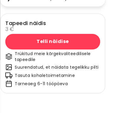
Tapeedi näidis
3 €
Telli näidise
Trükitud meie kõrgekvaliteedilisele
tapeedile
Suurendatud, et näidata tegelikku pilti
Tasuta kohaletoimetamine
Tarneaeg 6-11 tööpäeva