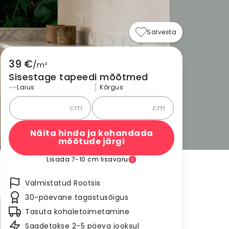
Salvesta
39 €
/
m²
Sisestage tapeedi mõõtmed
Laius
Kõrgus
cm
cm
Näita hinda ja kohandada
mõõtude järgi
Lisada 7-10 cm lisavaru
Valmistatud Rootsis
30-päevane tagastusõigus
Tasuta kohaletoimetamine
Saadetakse 2-5 päeva jooksul