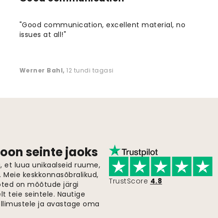
"Good communication, excellent material, no
issues at all!"
Werner Bahl
,
12 tundi tagasi
oon seinte jaoks
 et luua unikaalseid ruume,
i. Meie keskkonnasõbralikud,
TrustScore
4.8
oted on mõõtude järgi
t teie seintele. Nautige
ellimustele ja avastage oma