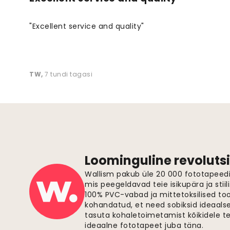
"Excellent service and quality"
TW
,
7 tundi tagasi
Loominguline revolutsi
Wallism pakub üle 20 000 fototapeedi,
mis peegeldavad teie isikupära ja stiil
100% PVC-vabad ja mittetoksilised to
kohandatud, et need sobiksid ideaalsel
tasuta kohaletoimetamist kõikidele t
ideaalne fototapeet juba täna.