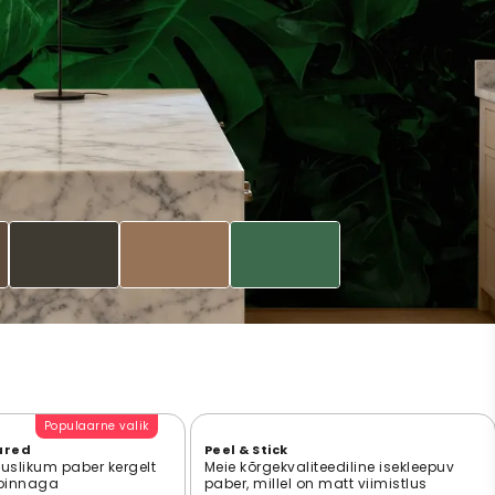
Populaarne valik
ured
Peel & Stick
suslikum paber kergelt
Meie kõrgekvaliteediline isekleepuv
 pinnaga
paber, millel on matt viimistlus