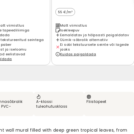
55 €/m²
att viimistlus
Matt viimistlus
 tapeediliimiga
Isekleepuv
ldada
Eemaldatav ja hõlpsasti paigaldatav
 tekstureeritud seintega
Üürnik-sõbralik alternatiiv
 paber
Ei sobi tekstuursete seinte või lagede
st ja iseloomu
jaoks
ad eelistavad
Kuidas paigaldada
aldada
nnasõbralik
A-klassi
Fliistapeet
% PVC-
tuleohutusklass
nt wall mural filled with deep green tropical leaves, from