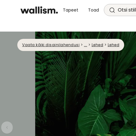
Otsi stii
Tapeet
Toad
Vaata kõiki disainilahendusi
>
...
>
Lehed
>
Lehed