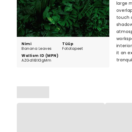
large m
overlap
touch 
shadow
atmosp
worksp
Nimi
Tüüp
interi
Banana Leaves
Fototapeet
it an 
Wallism ID (MPN)
tranqui
AZGd1lBX3gMm