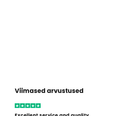
Viimased arvustused
Excellent service and quality