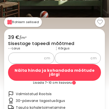
Rohkem selliseid
39 €
/
m²
Sisestage tapeedi mõõtmed
Laius
Kõrgus
cm
cm
Näita hinda ja kohandada mõõtude
järgi
Lisada 7-10 cm lisavaru
Valmistatud Rootsis
30-päevane tagastusõigus
Tasuta kohaletoimetamine