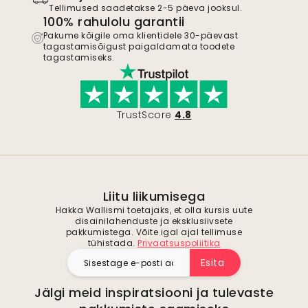
Tellimused saadetakse 2-5 päeva jooksul.
100% rahulolu garantii
Pakume kõigile oma klientidele 30-päevast
tagastamisõigust paigaldamata toodete
tagastamiseks.
TrustScore
4.8
Liitu liikumisega
Hakka Wallismi toetajaks, et olla kursis uute
disainilahenduste ja eksklusiivsete
pakkumistega. Võite igal ajal tellimuse
tühistada.
Privaatsuspoliitika
Esita
Jälgi meid inspiratsiooni ja tulevaste