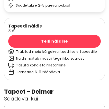
Saadetakse 2-5 päeva jooksul
Tapeedi näidis
3 €
Telli näidise
Trükitud meie kõrgekvaliteedilisele tapeedile
Näidis näitab mustri tegelikku suurust
Tasuta kohaletoimetamine
Tarneaeg 6-11 tööpäeva
Tapeet - Delmar
Saadaval kui