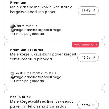
Premium
Meie klassikaline, kõikjal kasutatav
39 €/m²
kõrgekvaliteediline paber
Matt viimistlus
Paigaldamine tapeediliimiga
Lihtne paigaldada
Populaarne valik
Premium Textured
Meie kõige luksuslikum paber kergelt
45 €/m²
tekstureeritud pinnaga
Tekstuurne matt viimistlus
Paigaldamine tapeediliimiga
Lihtne paigaldada
Peel & Stick
Meie kõrgekvaliteediline isekleepuv
55 €/m²
paber, millel on matt viimistlus