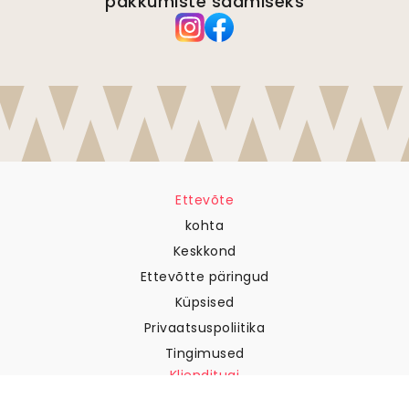
pakkumiste saamiseks
Ettevõte
kohta
Keskkond
Ettevõtte päringud
Küpsised
Privaatsuspoliitika
Tingimused
Klienditugi
Võtke meiega ühendust