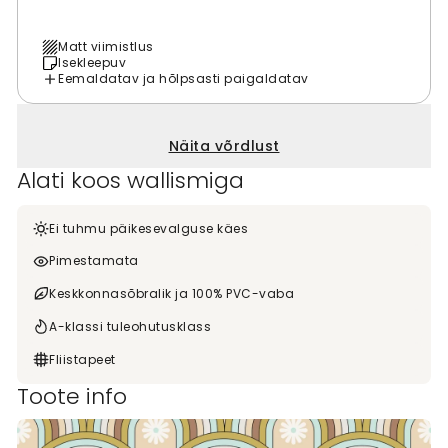
Matt viimistlus
Isekleepuv
Eemaldatav ja hõlpsasti paigaldatav
Näita võrdlust
Alati koos wallismiga
Ei tuhmu päikesevalguse käes
Pimestamata
Keskkonnasõbralik ja 100% PVC-vaba
A-klassi tuleohutusklass
Fliistapeet
Toote info