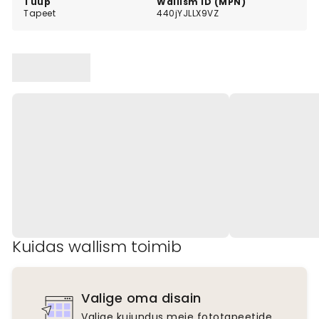
Tüüp
Wallism ID (MPN)
Tapeet
440jYJLLX9VZ
Kuidas wallism toimib
Valige oma disain
Valige kujundus meie fototapeetide