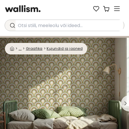
Otsi stiili, meeleolu või ideed...
>
...
>
Graafika
>
Kujundid ja jooned