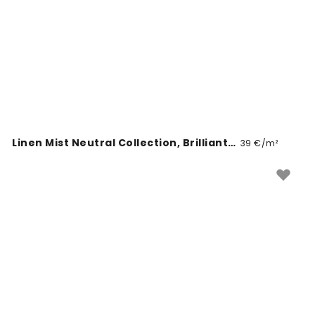
spordiobjektidesse.
Linen Mist Neutral Collection, Brilliant White
39 €/m²