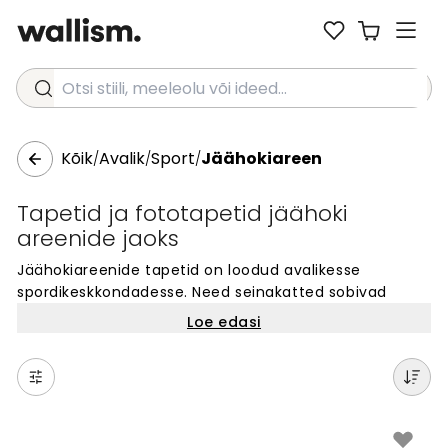
Otsi stiili, meeleolu või ideed...
Kõik
Avalik
Sport
Jäähokiareen
/
/
/
Tapetid ja fototapetid jäähoki
areenide jaoks
Jäähokiareenide tapetid on loodud avalikesse
spordikeskkondadesse. Need seinakatted sobivad
suurepäraselt jäähokiareenide ruumidesse, lisades
Loe edasi
atmosfääri ja iseloomu. Meie valik sisaldab motiive,
mis sobivad spordikeskustesse ja
areenikeskkondadesse. Tapetid on lihtne paigaldada ja
need muudavad seinte välimust kiiresti. Vali disain, mis
sobib sinu jäähokiareeniga ja loo ruumidele sportlik
välimus. Ideaalne lahendus avalikesse