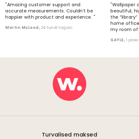
"Amazing customer support and
"Wallpaper 
accurate measurements. Couldn’t be
beautiful, h
happier with product and experience. "
the “library
home office
Martin McLeod
,
24 tundi tagasi
my room of d
GAYLE
,
1 päev
Turvalised maksed