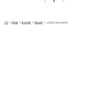
1
>
Kõik
>
Avalik
>
Sport
>
Jäähokiareen