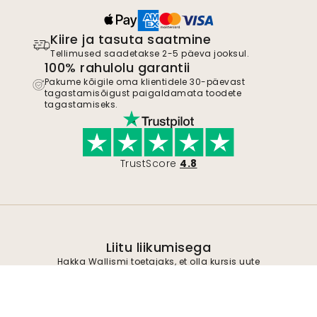
Kiire ja tasuta saatmine
Tellimused saadetakse 2-5 päeva jooksul.
100% rahulolu garantii
Pakume kõigile oma klientidele 30-päevast
tagastamisõigust paigaldamata toodete
tagastamiseks.
TrustScore
4.8
Liitu liikumisega
Hakka Wallismi toetajaks, et olla kursis uute
disainilahenduste ja eksklusiivsete
pakkumistega. Võite igal ajal tellimuse
tühistada.
Privaatsuspoliitika
Esita