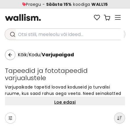
Praegu -
Säästa 15%
koodiga
WALL15
Otsi stiili, meeleolu või ideed...
Kõik
Kodu
Varjupaigad
/
/
Tapeedid ja fototapeedid
varjualustele
Varjupaikade tapetid loovad koduseid ja turvalisi
ruume, kus saad rahus aega veeta. Need seinakatted
sobivad väiksematesse ruumidesse, lugemise
Loe edasi
nurkadesse või isiklikesse puhkealadesse. Meie
varjupaiga seinakattete valik pakub erinevaid disaine,
mis muudavad sinu ruumi hubaseks ja rahulikuks. Vali
sadade ainulaadsete mustrite hulgast, mis sobivad