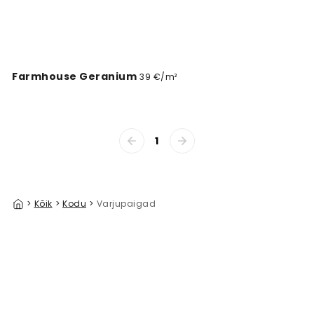
Farmhouse Geranium
39 €/m²
1
>
Kõik
>
Kodu
>
Varjupaigad