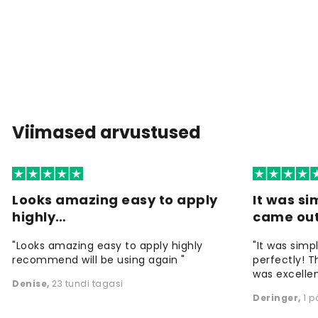
Viimased arvustused
Looks amazing easy to apply
It was si
highly…
came ou
"Looks amazing easy to apply highly
"It was simp
recommend will be using again "
perfectly! T
was excellen
Denise
,
23 tundi tagasi
Deringer
,
1 