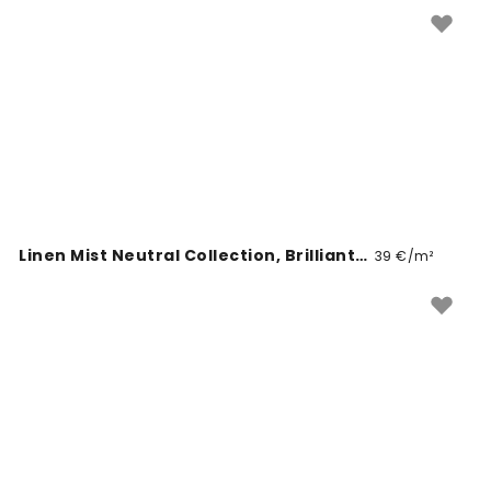
igasse koju. Kõik fototapeedid on valmistatud
kvaliteetsest materjalist ja tehtud sinu seina mõõtude
järgi. Loo endale oma isiklik nurk kodus.
Linen Mist Neutral Collection, Brilliant White
39 €/m²