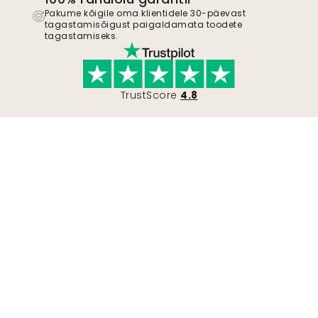
Pakume kõigile oma klientidele 30-päevast
tagastamisõigust paigaldamata toodete
tagastamiseks.
TrustScore
4.8
Liitu liikumisega
Hakka Wallismi toetajaks, et olla kursis uute
disainilahenduste ja eksklusiivsete
pakkumistega. Võite igal ajal tellimuse
tühistada.
Privaatsuspoliitika
Esita
Jälgi meid inspiratsiooni ja tulevaste
pakkumiste saamiseks