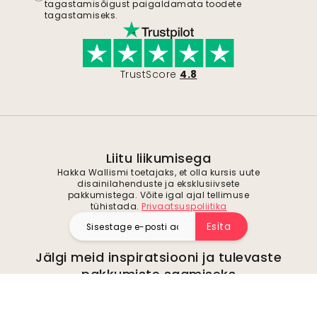
tagastamisõigust paigaldamata toodete
tagastamiseks.
TrustScore
4.8
Liitu liikumisega
Hakka Wallismi toetajaks, et olla kursis uute
disainilahenduste ja eksklusiivsete
pakkumistega. Võite igal ajal tellimuse
tühistada.
Privaatsuspoliitika
Esita
Jälgi meid inspiratsiooni ja tulevaste
pakkumiste saamiseks