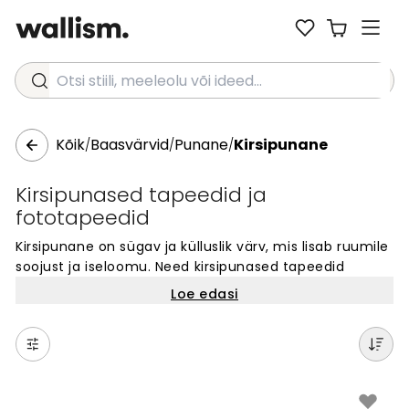
Otsi stiili, meeleolu või ideed...
Kõik
Baasvärvid
Punane
Kirsipunane
/
/
/
Kirsipunased tapeedid ja
fototapeedid
Kirsipunane on sügav ja külluslik värv, mis lisab ruumile
soojust ja iseloomu. Need kirsipunased tapeedid
toovad Sinu seintele rikkaliku ja kütkestva atmosfääri.
Loe edasi
See intensiivne punane toon on populaarne valik, mis
sobib suurepäraselt aktsendiks elutoas või söögitoas.
Kirsipunased tapeedid on ajatu valik, mis ei lähe kunagi
moest ja lisab igale kodule silmapaistvat värvi. Vali
need tapeedid, kui soovid luua kaunist ja kutsuva
keskkonna, mis kindlasti köidab tähelepanu.