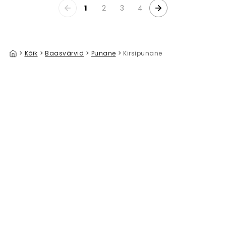
1
2
3
4
>
Kõik
>
Baasvärvid
>
Punane
>
Kirsipunane