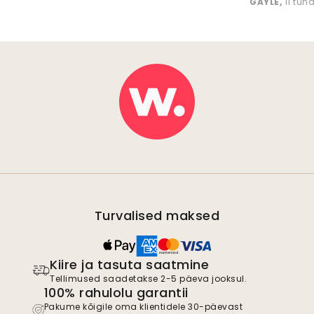
GAYLE
,
11 tun
Turvalised maksed
Kiire ja tasuta saatmine
Tellimused saadetakse 2-5 päeva jooksul.
100% rahulolu garantii
Pakume kõigile oma klientidele 30-päevast