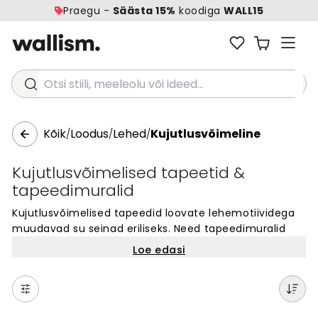
Praegu -
Säästa 15%
koodiga
WALL15
Otsi stiili, meeleolu või ideed...
Kõik
Loodus
Lehed
Kujutlusvõimeline
/
/
/
Kujutlusvõimelised tapeetid &
tapeedimuralid
Kujutlusvõimelised tapeedid loovate lehemotiividega
muudavad su seinad eriliseks. Need tapeedimuralid
ühendavad looduse ilu kunstilise lähenemisega. Vali
Loe edasi
meie kollektsioonist originaalseid disaine, mis sobivad
kõikidesse tubadesse. Iga kujutlusvõimeline
tapeedimuraal on valmistatud spetsiaalselt sinu
seintele. Loo oma koju ainulaadne välimus