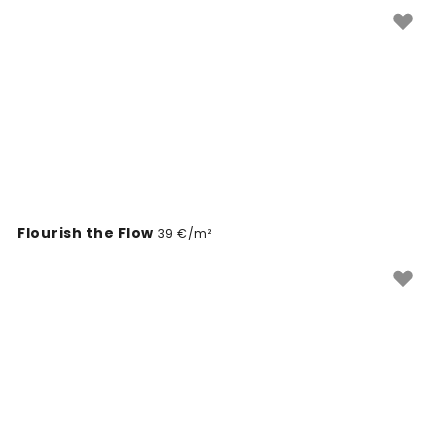
lehekujunditega, mis on midagi enamat kui tavaline
loodustapeet. Lihtne tellida ja paigaldada.
Flourish the Flow
39 €/m²