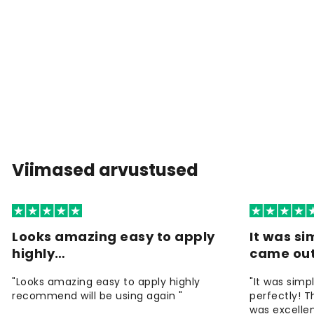
Viimased arvustused
Looks amazing easy to apply
It was si
highly…
came ou
"Looks amazing easy to apply highly
"It was simp
recommend will be using again "
perfectly! T
was excellen