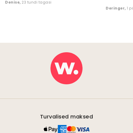
Denise
,
23 tundi tagasi
Deringer
,
1 
Turvalised maksed