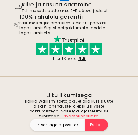
Kiire ja tasuta saatmine
Tellimused saadetakse 2-5 päeva jooksul.
100% rahulolu garantii
Pakume kõigile oma klientidele 30-päevast
tagastamisõigust paigaldamata toodete
tagastamiseks.
TrustScore
4.8
Liitu liikumisega
Hakka Wallismi toetajaks, et olla kursis uute
disainilahenduste ja eksklusiivsete
pakkumistega. Võite igal ajal tellimuse
tühistada.
Privaatsuspoliitika
Esita