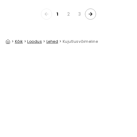
1
2
3
>
Kõik
>
Loodus
>
Lehed
>
Kujutlusvõimeline