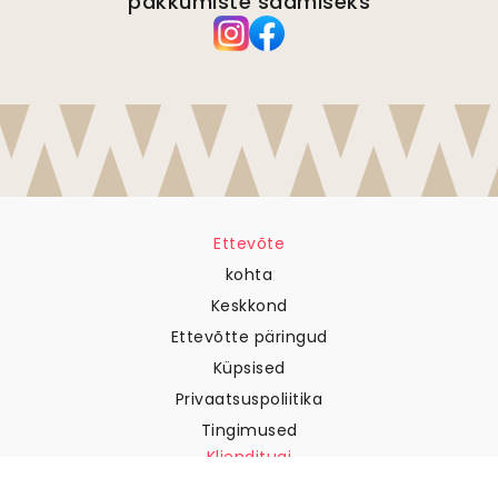
pakkumiste saamiseks
Ettevõte
kohta
Keskkond
Ettevõtte päringud
Küpsised
Privaatsuspoliitika
Tingimused
Klienditugi
Võtke meiega ühendust