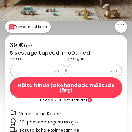
Rohkem selliseid
39 €
/
m²
Sisestage tapeedi mõõtmed
Laius
Kõrgus
cm
cm
Näita hinda ja kohandada mõõtude
järgi
Lisada 7-10 cm lisavaru
Valmistatud Rootsis
30-päevane tagastusõigus
Tasuta kohaletoimetamine