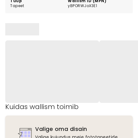
Tüüp
Wallism ID (MPN)
Tapeet
yBPORWJoX3E1
Kuidas wallism toimib
Valige oma disain
Valige kujundus meie fototapeetide