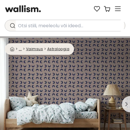
Otsi stiili, meeleolu või ideed...
>
...
>
Vaimsus
>
Astroloogia