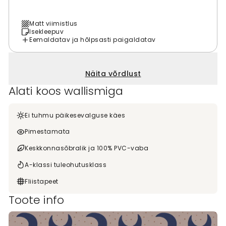
Matt viimistlus
Isekleepuv
Eemaldatav ja hõlpsasti paigaldatav
Näita võrdlust
Alati koos wallismiga
Ei tuhmu päikesevalguse käes
Pimestamata
Keskkonnasõbralik ja 100% PVC-vaba
A-klassi tuleohutusklass
Fliistapeet
Toote info