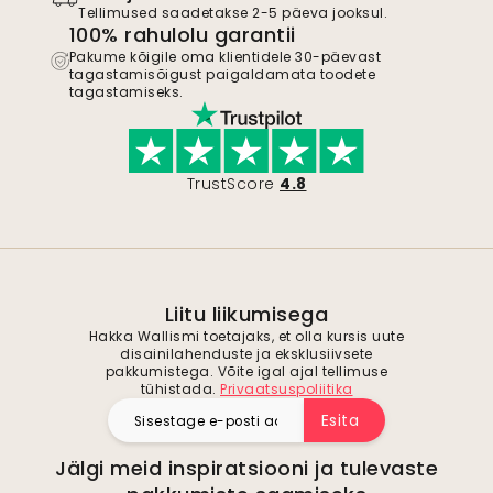
Tellimused saadetakse 2-5 päeva jooksul.
100% rahulolu garantii
Pakume kõigile oma klientidele 30-päevast
tagastamisõigust paigaldamata toodete
tagastamiseks.
TrustScore
4.8
Liitu liikumisega
Hakka Wallismi toetajaks, et olla kursis uute
disainilahenduste ja eksklusiivsete
pakkumistega. Võite igal ajal tellimuse
tühistada.
Privaatsuspoliitika
Esita
Jälgi meid inspiratsiooni ja tulevaste