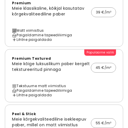
Premium
Meie klassikaline, kõikjal kasutatav
39 €/m²
kõrgekvaliteediline paber
Matt viimistlus
Paigaldamine tapeediliimiga
Lihtne paigaldada
Populaarne valik
Premium Textured
Meie kõige luksuslikum paber kergelt
45 €/m²
tekstureeritud pinnaga
Tekstuurne matt viimistlus
Paigaldamine tapeediliimiga
Lihtne paigaldada
Peel & Stick
Meie kõrgekvaliteediline isekleepuv
55 €/m²
paber, millel on matt viimistlus