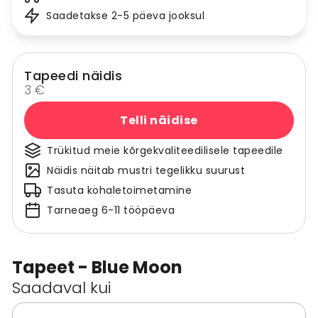
Saadetakse 2-5 päeva jooksul
Tapeedi näidis
3 €
Telli näidise
Trükitud meie kõrgekvaliteedilisele tapeedile
Näidis näitab mustri tegelikku suurust
Tasuta kohaletoimetamine
Tarneaeg 6-11 tööpäeva
Tapeet - Blue Moon
Saadaval kui