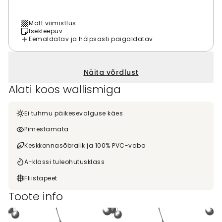
Matt viimistlus
Isekleepuv
Eemaldatav ja hõlpsasti paigaldatav
Näita võrdlust
Alati koos wallismiga
Ei tuhmu päikesevalguse käes
Pimestamata
Keskkonnasõbralik ja 100% PVC-vaba
A-klassi tuleohutusklass
Fliistapeet
Toote info