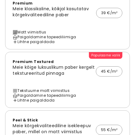
Premium
Meie klassikaline, kõikjal kasutatav
39 €/m²
kõrgekvaliteediline paber
Matt viimistlus
Paigaldamine tapeediliimiga
Lihtne paigaldada
Populaarne valik
Premium Textured
Meie kõige luksuslikum paber kergelt
45 €/m²
tekstureeritud pinnaga
Tekstuurne matt viimistlus
Paigaldamine tapeediliimiga
Lihtne paigaldada
Peel & Stick
Meie kõrgekvaliteediline isekleepuv
55 €/m²
paber, millel on matt viimistlus