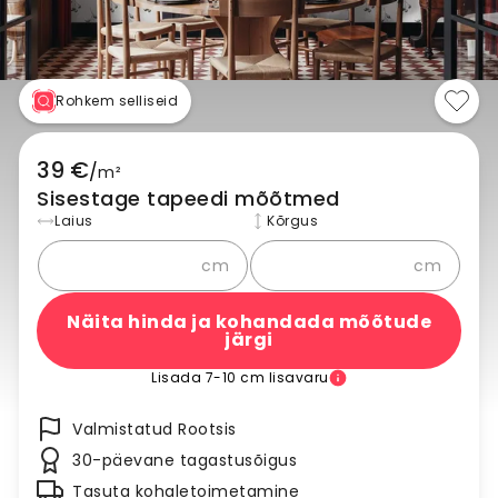
Rohkem selliseid
39 €
/
m²
Sisestage tapeedi mõõtmed
Laius
Kõrgus
cm
cm
Näita hinda ja kohandada mõõtude
järgi
Lisada 7-10 cm lisavaru
Valmistatud Rootsis
30-päevane tagastusõigus
Tasuta kohaletoimetamine