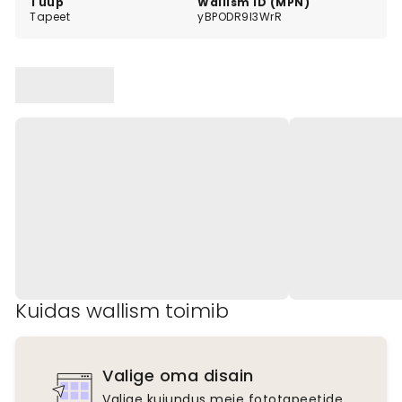
Tüüp
Wallism ID (MPN)
Tapeet
yBPODR9l3WrR
Kuidas wallism toimib
Valige oma disain
Valige kujundus meie fototapeetide