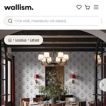
Otsi stiili, meeleolu või ideed...
>
Loodus
>
Lehed