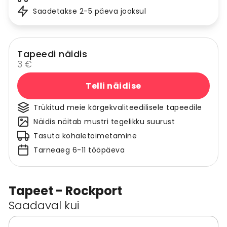
Saadetakse 2-5 päeva jooksul
Tapeedi näidis
3 €
Telli näidise
Trükitud meie kõrgekvaliteedilisele tapeedile
Näidis näitab mustri tegelikku suurust
Tasuta kohaletoimetamine
Tarneaeg 6-11 tööpäeva
Tapeet - Rockport
Saadaval kui