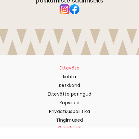
pakkumiste saamiseks
Ettevõte
kohta
Keskkond
Ettevõtte päringud
Küpsised
Privaatsuspoliitika
Tingimused
Klienditugi
Võtke meiega ühendust