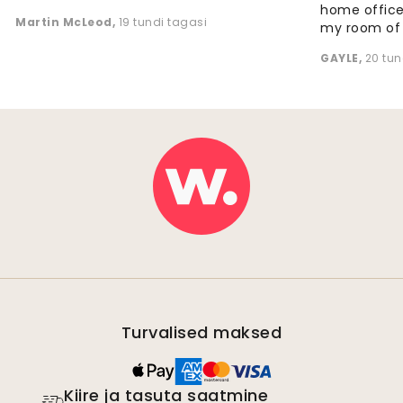
home office
Martin McLeod
,
19 tundi tagasi
my room of d
GAYLE
,
20 tun
Turvalised maksed
Kiire ja tasuta saatmine