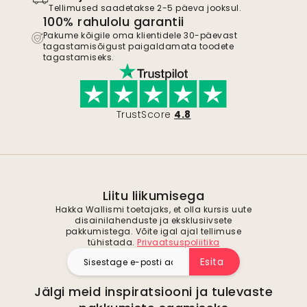
Tellimused saadetakse 2-5 päeva jooksul.
100% rahulolu garantii
Pakume kõigile oma klientidele 30-päevast
tagastamisõigust paigaldamata toodete
tagastamiseks.
TrustScore
4.8
Liitu liikumisega
Hakka Wallismi toetajaks, et olla kursis uute
disainilahenduste ja eksklusiivsete
pakkumistega. Võite igal ajal tellimuse
tühistada.
Privaatsuspoliitika
Esita
Jälgi meid inspiratsiooni ja tulevaste