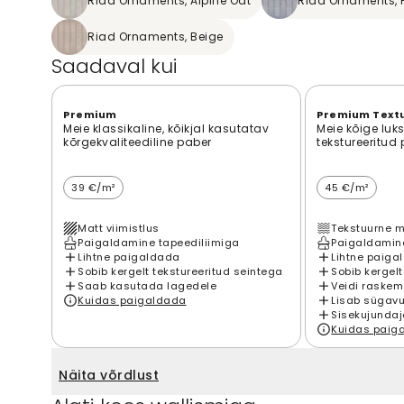
Riad Ornaments, Alpine Oat
Riad Ornaments, P
Riad Ornaments, Beige
Saadaval kui
Premium
Premium Text
Meie klassikaline, kõikjal kasutatav
Meie kõige luk
kõrgekvaliteediline paber
tekstureeritud
39 €/m²
45 €/m²
Matt viimistlus
Tekstuurne m
Paigaldamine tapeediliimiga
Paigaldamine
Lihtne paigaldada
Lihtne paiga
Sobib kergelt tekstureeritud seintega
Sobib kergelt
Saab kasutada lagedele
Veidi raskem
Kuidas paigaldada
Lisab sügavu
Sisekujundaj
Kuidas paig
Näita võrdlust