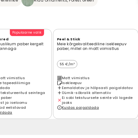
eriwinkle
Riad Ornaments, Forest Green
Populaarne valik
ured
Peel & Stick
suslikum paber kergelt
Meie kõrgekvaliteediline isekleepuv
 pinnaga
paber, millel on matt viimistlus
55 €/m²
att viimistlus
Matt viimistlus
 tapeediliimiga
Isekleepuv
ldada
Eemaldatav ja hõlpsasti paigaldatav
 tekstureeritud seintega
Üürnik-sõbralik alternatiiv
 paber
Ei sobi tekstuursete seinte või lagede
st ja iseloomu
jaoks
ad eelistavad
Kuidas paigaldada
aldada