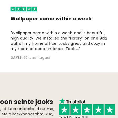
Wallpaper came within a week
"Wallpaper came within a week, and is beautiful,
high quality. We installed the “library” on one 9x12
wall of my home office. Looks great and cozy in
my room of deco antiques. Took ..."
GAYLE
,
22 tundi tagasi
oon seinte jaoks
 et luua unikaalseid ruume,
i. Meie keskkonnasõbralikud,
TrustScore
4.8