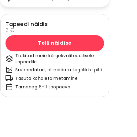
Tapeedi näidis
3 €
Telli näidise
Trükitud meie kõrgekvaliteedilisele
tapeedile
Suurendatud, et näidata tegelikku pilti
Tasuta kohaletoimetamine
Tarneaeg 6-11 tööpäeva