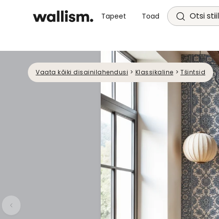
Otsi stii
Tapeet
Toad
Vaata kõiki disainilahendusi
>
Klassikaline
>
Tšintsid