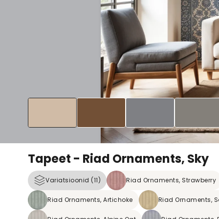
Tapeet - Riad Ornaments, Sky
Variatsioonid (11)
Riad Ornaments, Strawberry
Riad Ornaments, Artichoke
Riad Ornaments, S