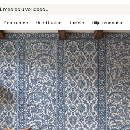
li, meeleolu või ideed...
Populaarne
Uued tooted
Lastele
Hiljuti vaadatud