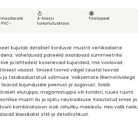
nnasõbralik
A-klassi
Fliistapeet
% PVC-
tuleohutusklass
peet kujutab detailset korduvat mustrit vertikaalsete
idena. Vahelduvad paneelid sisaldavad sümmeetrilisi
tiive ja lehtedest koosnevaid kujundeid, mis voolavad
iivsest vaasist. Sinised toonid valgel taustal loovad
u ja tasakaalustatud välimuse. Väiksemate lillemotiividega
 lisavad kujundusele peenust ja sügavust. Sobib
äraselt elutuppa, magamistuppa või koridori, tuues ruumi
ioonilise mustri ilu ja ajatu neutraalsuse. Kasutatud sinise ja
 tooni kombinatsioon loob rahuliku meeleolu. Hea valik neile
davad klassikalist stiili ja detailirohkust.