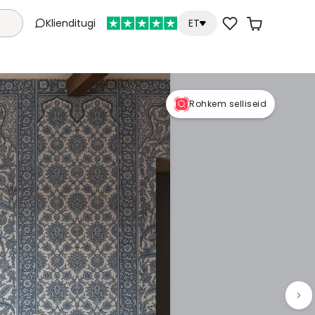
Klienditugi
ET
Rohkem selliseid