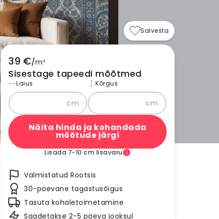
Salvesta
39 €
/
m²
Sisestage tapeedi mõõtmed
Laius
Kõrgus
cm
cm
Näita hinda ja kohandada
mõõtude järgi
Lisada 7-10 cm lisavaru
Valmistatud Rootsis
30-päevane tagastusõigus
Tasuta kohaletoimetamine
Saadetakse 2-5 päeva jooksul