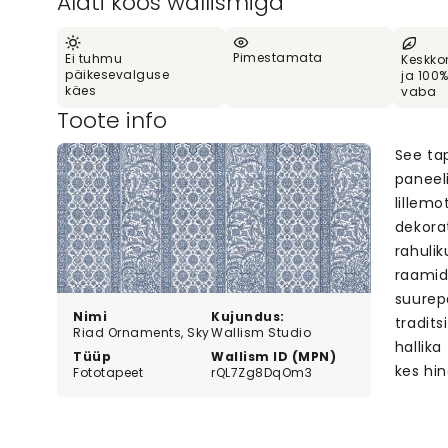
Alati koos wallismiga
Pimestamata
Ei tuhmu
Keskko
päikesevalguse
ja 100
käes
vaba
Toote info
See ta
paneel
lillemo
dekorat
rahulik
raamid
suurep
Nimi
Kujundus:
tradits
Riad Ornaments, Sky
Wallism Studio
hallika
Tüüp
Wallism ID (MPN)
kes hin
Fototapeet
rQL7Zg8DqOm3