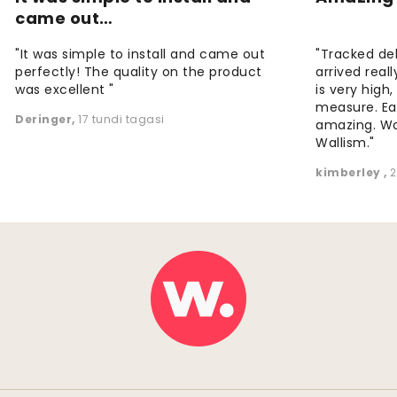
came out…
"It was simple to install and came out
"Tracked de
perfectly! The quality on the product
arrived reall
was excellent "
is very high
measure. Eas
Deringer
,
17 tundi tagasi
amazing. W
Wallism."
kimberley
,
2