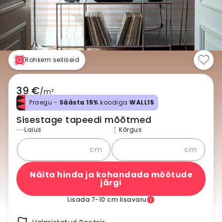
Rohkem selliseid
39 €
/
m²
Praegu -
Säästa 15%
koodiga
WALL15
Sisestage tapeedi mõõtmed
Laius
Kõrgus
cm
cm
Näita hinda ja kohandada mõõtude
järgi
Lisada 7-10 cm lisavaru