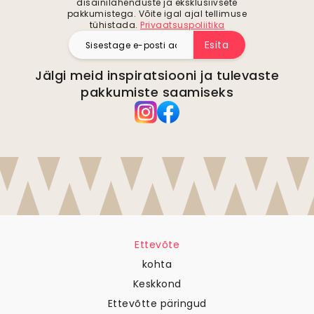
disainilahenduste ja eksklusiivsete
pakkumistega. Võite igal ajal tellimuse
tühistada.
Privaatsuspoliitika
Esita
Jälgi meid inspiratsiooni ja tulevaste
pakkumiste saamiseks
Ettevõte
kohta
Keskkond
Ettevõtte päringud