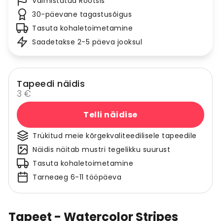
Valmistatud Rootsis
30-päevane tagastusõigus
Tasuta kohaletoimetamine
Saadetakse 2-5 päeva jooksul
Tapeedi näidis
3 €
Telli näidise
Trükitud meie kõrgekvaliteedilisele tapeedile
Näidis näitab mustri tegelikku suurust
Tasuta kohaletoimetamine
Tarneaeg 6-11 tööpäeva
Tapeet - Watercolor Stripes