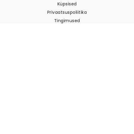
Küpsised
Privaatsuspoliitika
Tingimused
Klienditugi
Võtke meiega ühendust
Tagastused ja tagasimaksed
Laevandus
Kuidas mõõta oma seina
Kuidas riputada tapeeti
Kuidas paigaldada sekekleepuv
KKK
Tapeedi artiklid
Valige oma asukoht
Küpsiste seadete haldamine