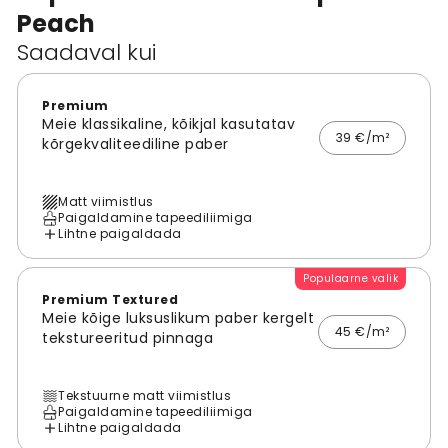
Peach
Saadaval kui
Premium
Meie klassikaline, kõikjal kasutatav
39 €/m²
kõrgekvaliteediline paber
Matt viimistlus
Paigaldamine tapeediliimiga
Lihtne paigaldada
Populaarne valik
Premium Textured
Meie kõige luksuslikum paber kergelt
45 €/m²
tekstureeritud pinnaga
Tekstuurne matt viimistlus
Paigaldamine tapeediliimiga
Lihtne paigaldada