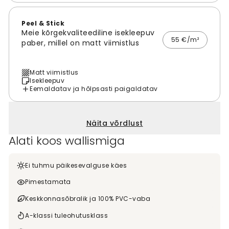
Peel & Stick
Meie kõrgekvaliteediline isekleepuv
55 €/m²
paber, millel on matt viimistlus
Matt viimistlus
Isekleepuv
Eemaldatav ja hõlpsasti paigaldatav
Näita võrdlust
Alati koos wallismiga
Ei tuhmu päikesevalguse käes
Pimestamata
Keskkonnasõbralik ja 100% PVC-vaba
A-klassi tuleohutusklass