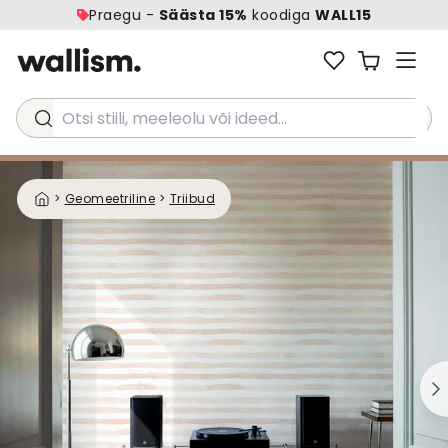
Praegu -
Säästa 15%
koodiga
WALL15
Otsi stiili, meeleolu või ideed...
>
Geomeetriline
>
Triibud