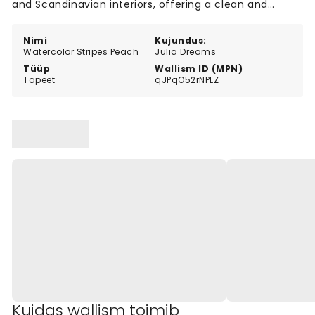
and Scandinavian interiors, offering a clean and
soothing backdrop with a handmade feel.
Nimi
Kujundus:
Watercolor Stripes Peach
Julia Dreams
Tüüp
Wallism ID (MPN)
Tapeet
qJPqO52rNPLZ
Kuidas wallism toimib