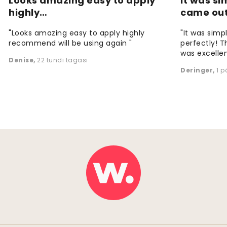
Looks amazing easy to apply
It was si
highly…
came ou
"Looks amazing easy to apply highly
"It was simp
recommend will be using again "
perfectly! T
was excellen
Denise
,
22 tundi tagasi
Deringer
,
1 