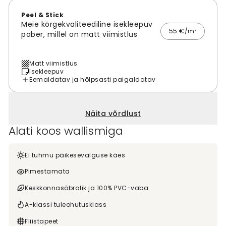
Peel & Stick
Meie kõrgekvaliteediline isekleepuv
55 €/m²
paber, millel on matt viimistlus
Matt viimistlus
Isekleepuv
Eemaldatav ja hõlpsasti paigaldatav
Näita võrdlust
Alati koos wallismiga
Ei tuhmu päikesevalguse käes
Pimestamata
Keskkonnasõbralik ja 100% PVC-vaba
A-klassi tuleohutusklass
Fliistapeet