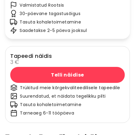
Valmistatud Rootsis
30-päevane tagastusõigus
Tasuta kohaletoimetamine
Saadetakse 2-5 päeva jooksul
Tapeedi näidis
3 €
Telli näidise
Trükitud meie kõrgekvaliteedilisele tapeedile
Suurendatud, et näidata tegelikku pilti
Tasuta kohaletoimetamine
Tarneaeg 6-11 tööpäeva