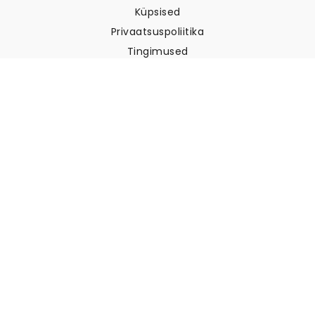
Küpsised
Privaatsuspoliitika
Tingimused
Klienditugi
Võtke meiega ühendust
Tagastused ja tagasimaksed
Laevandus
Kuidas mõõta oma seina
Kuidas riputada tapeeti
Kuidas paigaldada sekekleepuv
KKK
Tapeedi artiklid
Valige oma asukoht
Küpsiste seadete haldamine