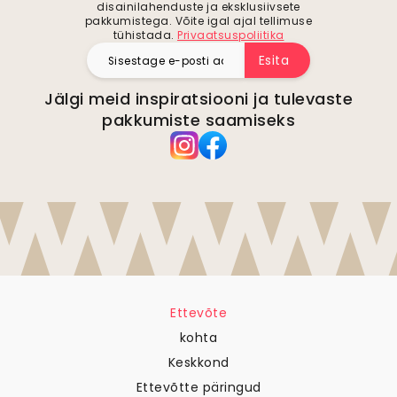
disainilahenduste ja eksklusiivsete
pakkumistega. Võite igal ajal tellimuse
tühistada.
Privaatsuspoliitika
Esita
Jälgi meid inspiratsiooni ja tulevaste
pakkumiste saamiseks
Ettevõte
kohta
Keskkond
Ettevõtte päringud