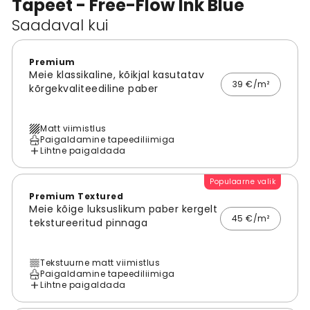
Tapeet - Free-Flow Ink Blue
Saadaval kui
Premium
Meie klassikaline, kõikjal kasutatav
39 €/m²
kõrgekvaliteediline paber
Matt viimistlus
Paigaldamine tapeediliimiga
Lihtne paigaldada
Populaarne valik
Premium Textured
Meie kõige luksuslikum paber kergelt
45 €/m²
tekstureeritud pinnaga
Tekstuurne matt viimistlus
Paigaldamine tapeediliimiga
Lihtne paigaldada