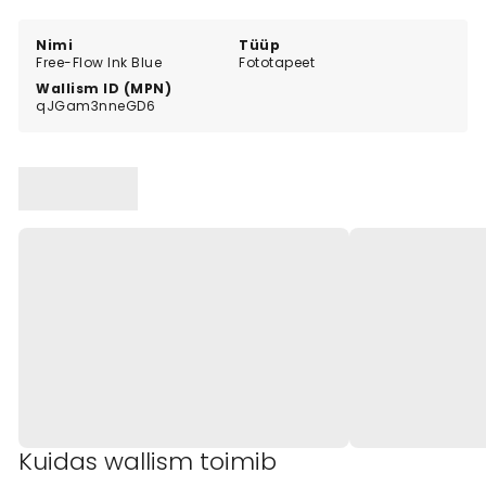
themes shine.
Nimi
Tüüp
Free-Flow Ink Blue
Fototapeet
Wallism ID (MPN)
qJGam3nneGD6
Kuidas wallism toimib