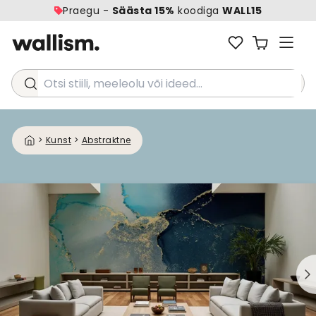
Praegu -
Säästa 15%
koodiga
WALL15
Otsi stiili, meeleolu või ideed...
>
Kunst
>
Abstraktne