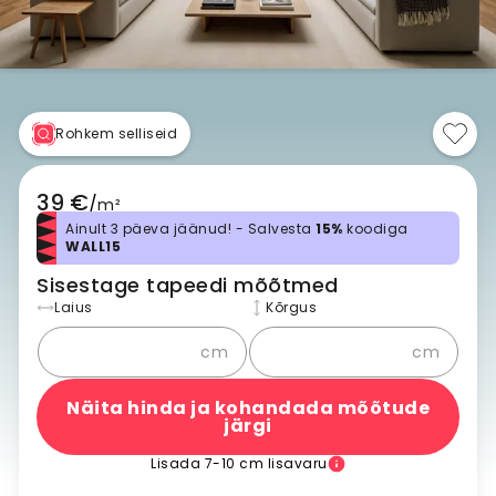
Rohkem selliseid
39 €
/
m²
Ainult 3 päeva jäänud! - Salvesta
15%
koodiga
WALL15
Sisestage tapeedi mõõtmed
Laius
Kõrgus
cm
cm
Näita hinda ja kohandada mõõtude
järgi
Lisada 7-10 cm lisavaru