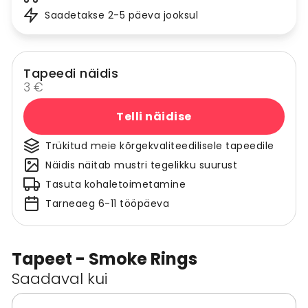
Saadetakse 2-5 päeva jooksul
Tapeedi näidis
3 €
Telli näidise
Trükitud meie kõrgekvaliteedilisele tapeedile
Näidis näitab mustri tegelikku suurust
Tasuta kohaletoimetamine
Tarneaeg 6-11 tööpäeva
Tapeet - Smoke Rings
Saadaval kui