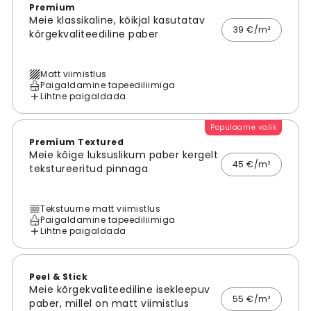
Premium
Meie klassikaline, kõikjal kasutatav
39 €/m²
kõrgekvaliteediline paber
Matt viimistlus
Paigaldamine tapeediliimiga
Lihtne paigaldada
Populaarne valik
Premium Textured
Meie kõige luksuslikum paber kergelt
45 €/m²
tekstureeritud pinnaga
Tekstuurne matt viimistlus
Paigaldamine tapeediliimiga
Lihtne paigaldada
Peel & Stick
Meie kõrgekvaliteediline isekleepuv
55 €/m²
paber, millel on matt viimistlus