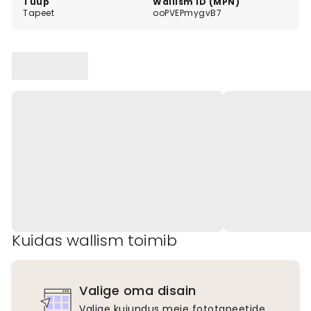
Tüüp
Wallism ID (MPN)
Tapeet
ooPVEPmygvB7
Kuidas wallism toimib
Valige oma disain
Valige kujundus meie fototapeetide