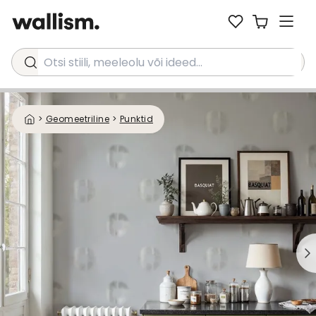
Otsi stiili, meeleolu või ideed...
>
Geomeetriline
>
Punktid