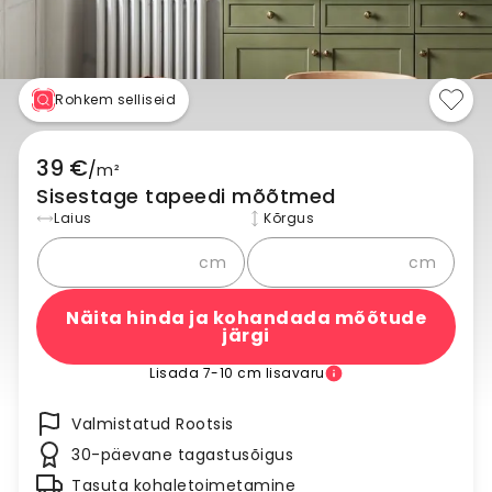
Rohkem selliseid
39 €
/
m²
Sisestage tapeedi mõõtmed
Laius
Kõrgus
cm
cm
Näita hinda ja kohandada mõõtude
järgi
Lisada 7-10 cm lisavaru
Valmistatud Rootsis
30-päevane tagastusõigus
Tasuta kohaletoimetamine