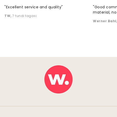
"Excellent service and quality"
"Good commu
material, no 
TW
,
7 tundi tagasi
Werner Bahl
Turvalised maksed