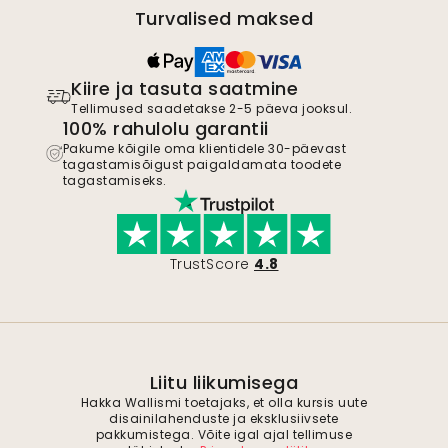
Kiire ja tasuta saatmine
Tellimused saadetakse 2-5 päeva jooksul.
100% rahulolu garantii
Pakume kõigile oma klientidele 30-päevast
tagastamisõigust paigaldamata toodete
tagastamiseks.
TrustScore
4.8
Liitu liikumisega
Hakka Wallismi toetajaks, et olla kursis uute
disainilahenduste ja eksklusiivsete
pakkumistega. Võite igal ajal tellimuse
tühistada.
Privaatsuspoliitika