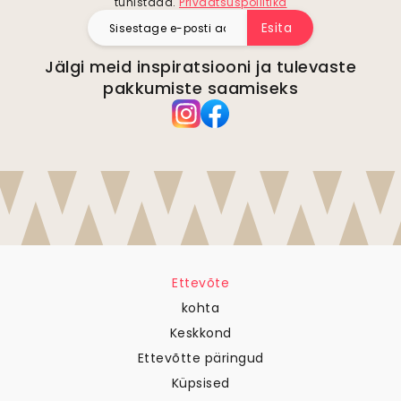
Esita
Jälgi meid inspiratsiooni ja tulevaste
pakkumiste saamiseks
Ettevõte
kohta
Keskkond
Ettevõtte päringud
Küpsised
Privaatsuspoliitika