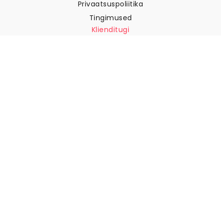
Tingimused
Klienditugi
Võtke meiega ühendust
Tagastused ja tagasimaksed
Laevandus
Kuidas mõõta oma seina
Kuidas riputada tapeeti
Kuidas paigaldada sekekleepuv
KKK
Tapeedi artiklid
Valige oma asukoht
Küpsiste seadete haldamine
© 2026 WALLISM, Rainbow bay AB. Kõik õigused kaitstud.
Stockholm, Sweden