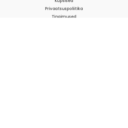
Küpsised
Privaatsuspoliitika
Tingimused
Klienditugi
Võtke meiega ühendust
Tagastused ja tagasimaksed
Laevandus
Kuidas mõõta oma seina
Kuidas riputada tapeeti
Kuidas paigaldada sekekleepuv
KKK
Tapeedi artiklid
Valige oma asukoht
Küpsiste seadete haldamine
© 2026 WALLISM, Rainbow bay AB. Kõik õigused kaitstud.