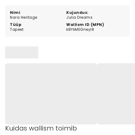
Nimi
Kujundus:
Nara Heritage
Julia Dreams
Tüüp
Wallism ID (MPN)
Tapeet
kBYkMEGneyl8
Kuidas wallism toimib