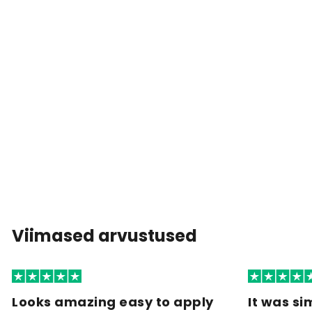
Viimased arvustused
Looks amazing easy to apply
It was si