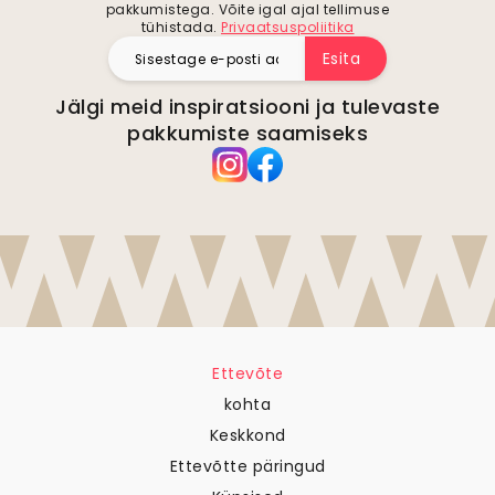
pakkumistega. Võite igal ajal tellimuse
tühistada.
Privaatsuspoliitika
Esita
Jälgi meid inspiratsiooni ja tulevaste
pakkumiste saamiseks
Ettevõte
kohta
Keskkond
Ettevõtte päringud