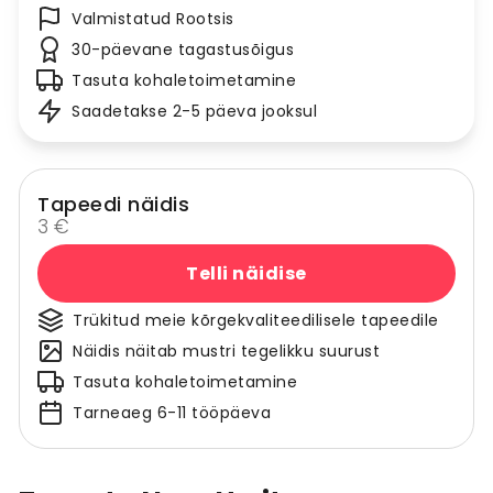
Valmistatud Rootsis
30-päevane tagastusõigus
Tasuta kohaletoimetamine
Saadetakse 2-5 päeva jooksul
Tapeedi näidis
3 €
Telli näidise
Trükitud meie kõrgekvaliteedilisele tapeedile
Näidis näitab mustri tegelikku suurust
Tasuta kohaletoimetamine
Tarneaeg 6-11 tööpäeva