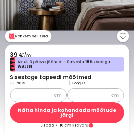
Rohkem selliseid
39 €
/
m²
Ainult 3 päeva jäänud! - Salvesta
15%
koodiga
WALL15
Sisestage tapeedi mõõtmed
Laius
Kõrgus
cm
cm
Näita hinda ja kohandada mõõtude
järgi
Lisada 7-10 cm lisavaru