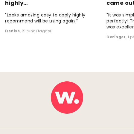
highly…
came ou
"Looks amazing easy to apply highly
"It was simp
recommend will be using again "
perfectly! T
was excellen
Denise
,
21 tundi tagasi
Deringer
,
1 