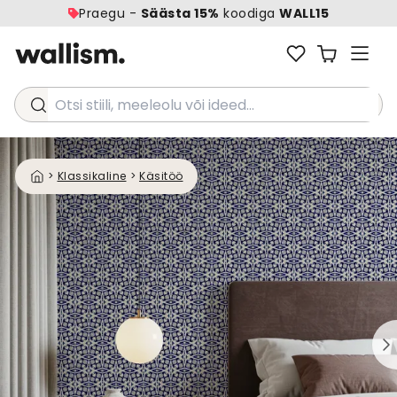
Praegu -
Säästa 15%
koodiga
WALL15
Otsi stiili, meeleolu või ideed...
>
Klassikaline
>
Käsitöö