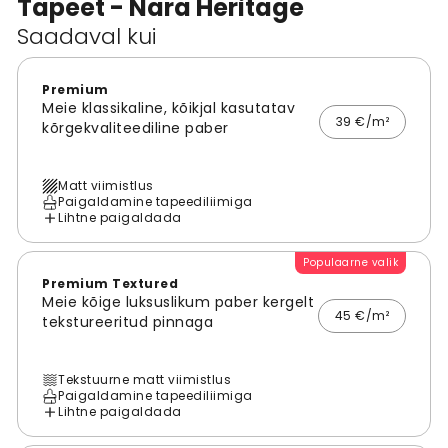
Tapeet - Nara Heritage
Saadaval kui
Premium
Meie klassikaline, kõikjal kasutatav
39 €/m²
kõrgekvaliteediline paber
Matt viimistlus
Paigaldamine tapeediliimiga
Lihtne paigaldada
Populaarne valik
Premium Textured
Meie kõige luksuslikum paber kergelt
45 €/m²
tekstureeritud pinnaga
Tekstuurne matt viimistlus
Paigaldamine tapeediliimiga
Lihtne paigaldada