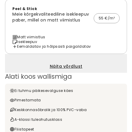
Peel & Stick
Meie kõrgekvaliteediline isekleepuv
55 €/m²
paber, millel on matt viimistlus
Matt viimistlus
Isekleepuv
Eemaldatav ja hõlpsasti paigaldatav
Näita võrdlust
Alati koos wallismiga
Ei tuhmu päikesevalguse käes
Pimestamata
Keskkonnasõbralik ja 100% PVC-vaba
A-klassi tuleohutusklass
Fliistapeet