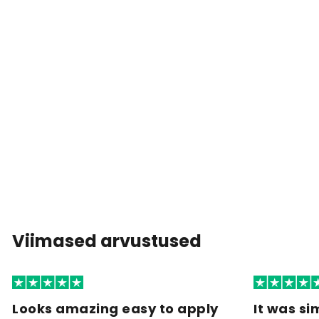
Viimased arvustused
Looks amazing easy to apply
It was si