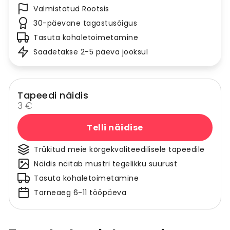
Valmistatud Rootsis
30-päevane tagastusõigus
Tasuta kohaletoimetamine
Saadetakse 2-5 päeva jooksul
Tapeedi näidis
3 €
Telli näidise
Trükitud meie kõrgekvaliteedilisele tapeedile
Näidis näitab mustri tegelikku suurust
Tasuta kohaletoimetamine
Tarneaeg 6-11 tööpäeva