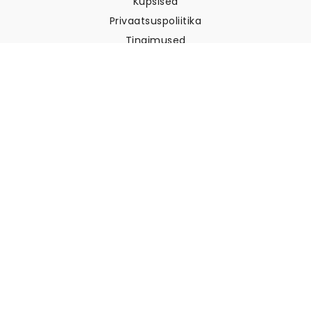
Küpsised
Privaatsuspoliitika
Tingimused
Klienditugi
Võtke meiega ühendust
Tagastused ja tagasimaksed
Laevandus
Kuidas mõõta oma seina
Kuidas riputada tapeeti
Kuidas paigaldada sekekleepuv
KKK
Tapeedi artiklid
Valige oma asukoht
Küpsiste seadete haldamine
© 2026 WALLISM, Rainbow bay AB. Kõik õigused kaitstud.