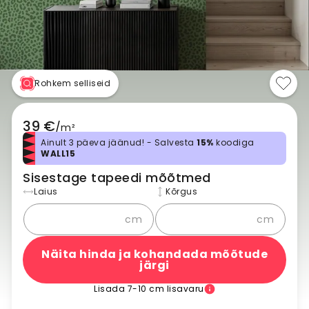
Rohkem selliseid
39 €
/
m²
Ainult 3 päeva jäänud! - Salvesta
15%
koodiga
WALL15
Sisestage tapeedi mõõtmed
Laius
Kõrgus
cm
cm
Näita hinda ja kohandada mõõtude
järgi
Lisada 7-10 cm lisavaru