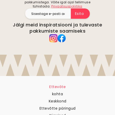
pakkumistega. Võite igal ajal tellimuse
tühistada.
Privaatsuspoliitika
Esita
Jälgi meid inspiratsiooni ja tulevaste
pakkumiste saamiseks
Ettevõte
kohta
Keskkond
Ettevõtte päringud