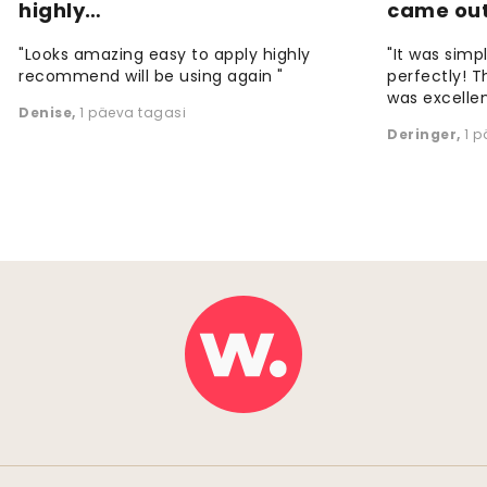
highly…
came ou
"Looks amazing easy to apply highly
"It was simp
recommend will be using again "
perfectly! T
was excellen
Denise
,
1 päeva tagasi
Deringer
,
1 