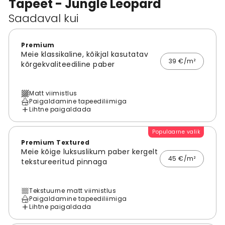
Tapeet - Jungle Leopard
Saadaval kui
Premium
Meie klassikaline, kõikjal kasutatav
39 €/m²
kõrgekvaliteediline paber
Matt viimistlus
Paigaldamine tapeediliimiga
Lihtne paigaldada
Populaarne valik
Premium Textured
Meie kõige luksuslikum paber kergelt
45 €/m²
tekstureeritud pinnaga
Tekstuurne matt viimistlus
Paigaldamine tapeediliimiga
Lihtne paigaldada