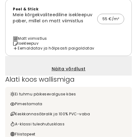
Peel & Stick
Meie kõrgekvaliteediline isekleepuv
55 €/m²
paber, millel on matt viimistlus
Matt viimistlus
Isekleepuv
Eemaldatav ja hõlpsasti paigaldatav
Näita võrdlust
Alati koos wallismiga
Ei tuhmu päikesevalguse käes
Pimestamata
Keskkonnasõbralik ja 100% PVC-vaba
A-klassi tuleohutusklass
Fliistapeet