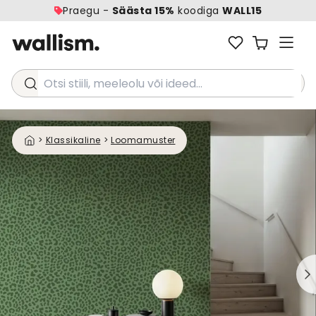
Praegu -
Säästa 15%
koodiga
WALL15
Otsi stiili, meeleolu või ideed...
>
Klassikaline
>
Loomamuster