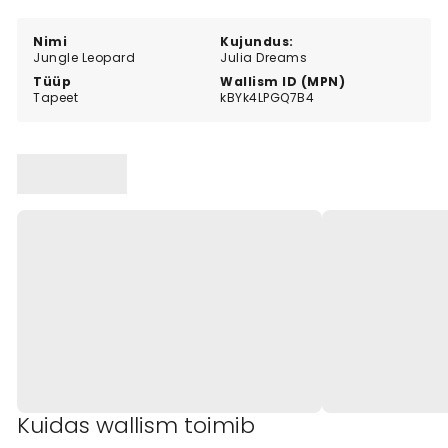
Nimi
Kujundus:
Jungle Leopard
Julia Dreams
Tüüp
Wallism ID (MPN)
Tapeet
kBYk4LPGQ7B4
Kuidas wallism toimib