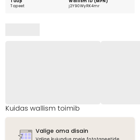
Tüüp
Wallism ID (MPN)
Tapeet
j2Y90WyRK4mr
Kuidas wallism toimib
Valige oma disain
Valige kujundus meie fototapeetide