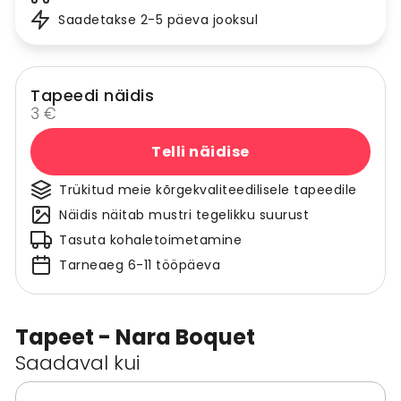
Saadetakse 2-5 päeva jooksul
Tapeedi näidis
3 €
Telli näidise
Trükitud meie kõrgekvaliteedilisele tapeedile
Näidis näitab mustri tegelikku suurust
Tasuta kohaletoimetamine
Tarneaeg 6-11 tööpäeva
Tapeet - Nara Boquet
Saadaval kui