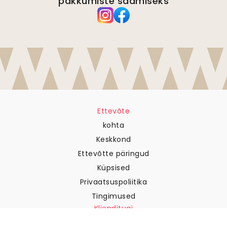
pakkumiste saamiseks
Ettevõte
kohta
Keskkond
Ettevõtte päringud
Küpsised
Privaatsuspoliitika
Tingimused
Klienditugi
Võtke meiega ühendust