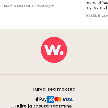
home office
Martin McLeod
,
16 tundi tagasi
my room of d
GAYLE
,
18 tun
Turvalised maksed
Kiire ja tasuta saatmine