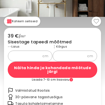
Rohkem selliseid
39 €
/
m²
Sisestage tapeedi mõõtmed
Laius
Kõrgus
cm
cm
Näita hinda ja kohandada mõõtude
järgi
Lisada 7-10 cm lisavaru
Valmistatud Rootsis
30-päevane tagastusõigus
Tasuta kohaletoimetamine