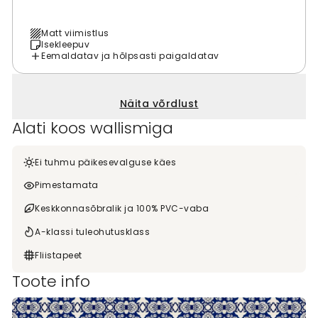
Matt viimistlus
Isekleepuv
Eemaldatav ja hõlpsasti paigaldatav
Näita võrdlust
Alati koos wallismiga
Ei tuhmu päikesevalguse käes
Pimestamata
Keskkonnasõbralik ja 100% PVC-vaba
A-klassi tuleohutusklass
Fliistapeet
Toote info