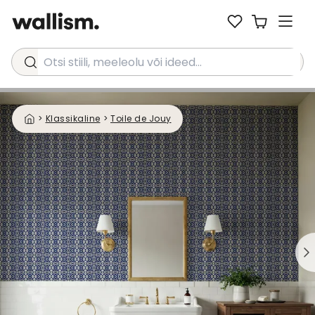
Otsi stiili, meeleolu või ideed...
>
Klassikaline
>
Toile de Jouy