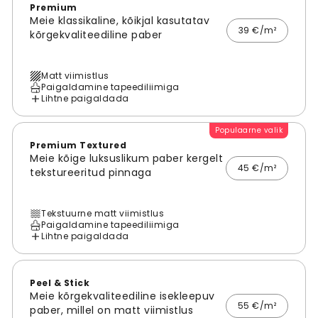
Premium
Meie klassikaline, kõikjal kasutatav
39 €/m²
kõrgekvaliteediline paber
Matt viimistlus
Paigaldamine tapeediliimiga
Lihtne paigaldada
Populaarne valik
Premium Textured
Meie kõige luksuslikum paber kergelt
45 €/m²
tekstureeritud pinnaga
Tekstuurne matt viimistlus
Paigaldamine tapeediliimiga
Lihtne paigaldada
Peel & Stick
Meie kõrgekvaliteediline isekleepuv
55 €/m²
paber, millel on matt viimistlus