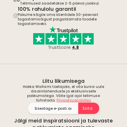
Tellimused saadetakse 2-5 päeva jooksul.
100% rahulolu garantii
Pakume kõigile oma klientidele 30-päevast
tagastamisõigust paigaldamata toodete
tagastamiseks.
TrustScore
4.8
Liitu liikumisega
Hakka Wallismi toetajaks, et olla kursis uute
disainilahenduste ja eksklusiivsete
pakkumistega. Võite igal ajal tellimuse
tühistada.
Privaatsuspoliitika
Esita
Jälgi meid inspiratsiooni ja tulevaste