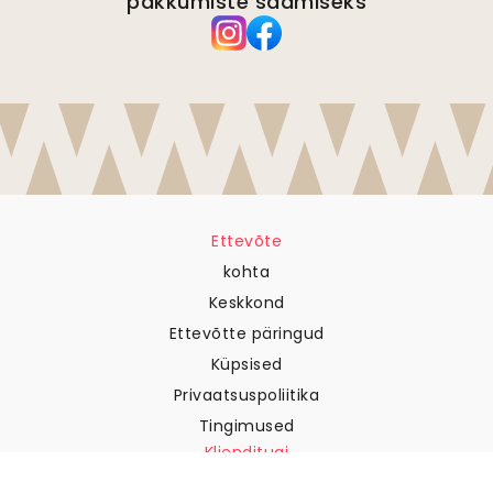
pakkumiste saamiseks
Ettevõte
kohta
Keskkond
Ettevõtte päringud
Küpsised
Privaatsuspoliitika
Tingimused
Klienditugi
Võtke meiega ühendust