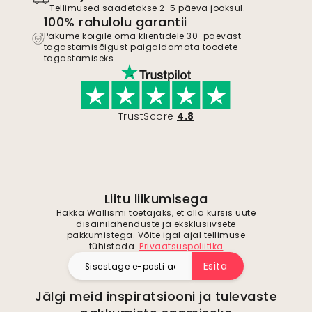
Tellimused saadetakse 2-5 päeva jooksul.
100% rahulolu garantii
Pakume kõigile oma klientidele 30-päevast
tagastamisõigust paigaldamata toodete
tagastamiseks.
TrustScore
4.8
Liitu liikumisega
Hakka Wallismi toetajaks, et olla kursis uute
disainilahenduste ja eksklusiivsete
pakkumistega. Võite igal ajal tellimuse
tühistada.
Privaatsuspoliitika
Esita
Jälgi meid inspiratsiooni ja tulevaste