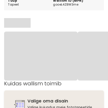
Tüüp
Wallism ID (MPN)
Tapeet
gooeL4ZBW3me
Kuidas wallism toimib
Valige oma disain
Valige kujundus meie fototapeetide