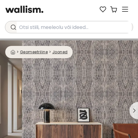
Otsi stiili, meeleolu või ideed...
>
Geomeetriline
>
Jooned