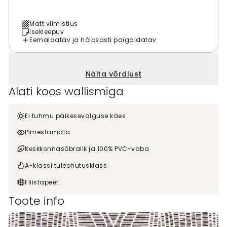
Matt viimistlus
Isekleepuv
Eemaldatav ja hõlpsasti paigaldatav
Näita võrdlust
Alati koos wallismiga
Ei tuhmu päikesevalguse käes
Pimestamata
Keskkonnasõbralik ja 100% PVC-vaba
A-klassi tuleohutusklass
Fliistapeet
Toote info