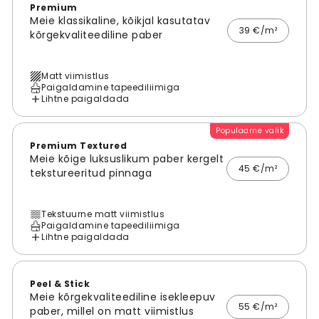
Premium
Meie klassikaline, kõikjal kasutatav
39 €/m²
kõrgekvaliteediline paber
Matt viimistlus
Paigaldamine tapeediliimiga
Lihtne paigaldada
Populaarne valik
Premium Textured
Meie kõige luksuslikum paber kergelt
45 €/m²
tekstureeritud pinnaga
Tekstuurne matt viimistlus
Paigaldamine tapeediliimiga
Lihtne paigaldada
Peel & Stick
Meie kõrgekvaliteediline isekleepuv
55 €/m²
paber, millel on matt viimistlus