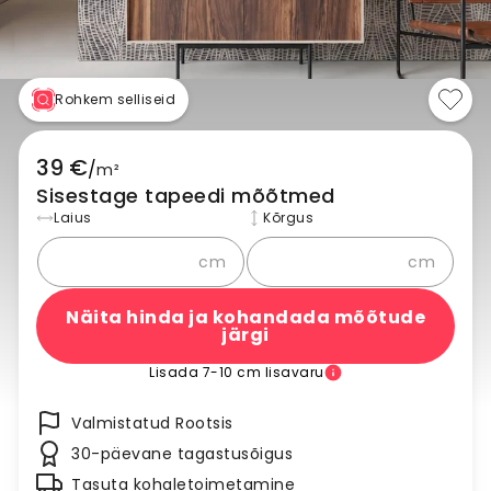
Rohkem selliseid
39 €
/
m²
Sisestage tapeedi mõõtmed
Laius
Kõrgus
cm
cm
Näita hinda ja kohandada mõõtude
järgi
Lisada 7-10 cm lisavaru
Valmistatud Rootsis
30-päevane tagastusõigus
Tasuta kohaletoimetamine