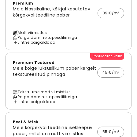
Premium
Meie klassikaline, kõikjal kasutatav
39 €/m²
kõrgekvaliteediline paber
Matt viimistlus
Paigaldamine tapeediliimiga
Lihtne paigaldada
Populaarne valik
Premium Textured
Meie kõige luksuslikum paber kergelt
45 €/m²
tekstureeritud pinnaga
Tekstuurne matt viimistlus
Paigaldamine tapeediliimiga
Lihtne paigaldada
Peel & Stick
Meie kõrgekvaliteediline isekleepuv
55 €/m²
paber, millel on matt viimistlus