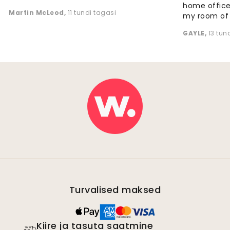
home office
Martin McLeod
,
11 tundi tagasi
my room of d
GAYLE
,
13 tun
Turvalised maksed
Kiire ja tasuta saatmine