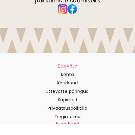
pakkumiste saamiseks
Ettevõte
kohta
Keskkond
Ettevõtte päringud
Küpsised
Privaatsuspoliitika
Tingimused
Klienditugi
Võtke meiega ühendust