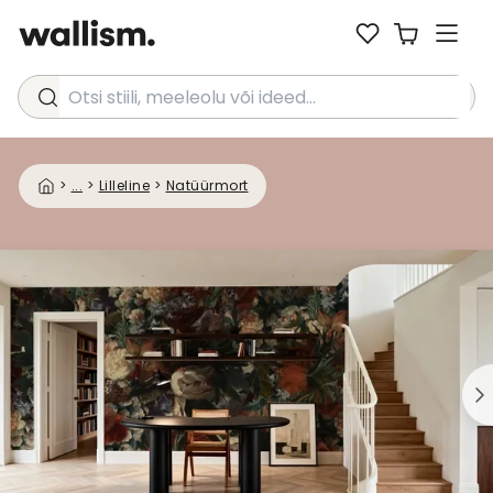
Otsi stiili, meeleolu või ideed...
>
...
>
Lilleline
>
Natüürmort