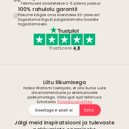
Tellimused saadetakse 2-5 päeva jooksul.
100% rahulolu garantii
Pakume kõigile oma klientidele 30-päevast
tagastamisõigust paigaldamata toodete
tagastamiseks.
TrustScore
4.8
Liitu liikumisega
Hakka Wallismi toetajaks, et olla kursis uute
disainilahenduste ja eksklusiivsete
pakkumistega. Võite igal ajal tellimuse
tühistada.
Privaatsuspoliitika
Esita
Jälgi meid inspiratsiooni ja tulevaste