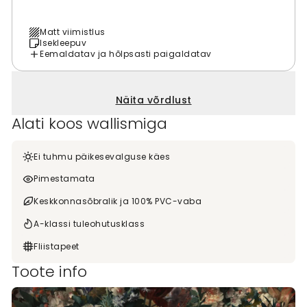
Matt viimistlus
Isekleepuv
Eemaldatav ja hõlpsasti paigaldatav
Näita võrdlust
Alati koos wallismiga
Ei tuhmu päikesevalguse käes
Pimestamata
Keskkonnasõbralik ja 100% PVC-vaba
A-klassi tuleohutusklass
Fliistapeet
Toote info