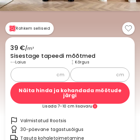
Rohkem selliseid
39 €
/
m²
Sisestage tapeedi mõõtmed
Laius
Kõrgus
cm
cm
Näita hinda ja kohandada mõõtude
järgi
Lisada 7-10 cm lisavaru
Valmistatud Rootsis
30-päevane tagastusõigus
Tasuta kohaletoimetamine