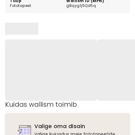
Tüüp
Wallism ID (MPN)
Fototapeet
gBqyg1j5Qd5q
Kuidas wallism toimib
Valige oma disain
Valige kujundus meie fototapeetide