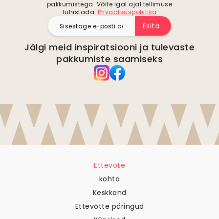
pakkumistega. Võite igal ajal tellimuse
tühistada.
Privaatsuspoliitika
Esita
Jälgi meid inspiratsiooni ja tulevaste
pakkumiste saamiseks
Ettevõte
kohta
Keskkond
Ettevõtte päringud