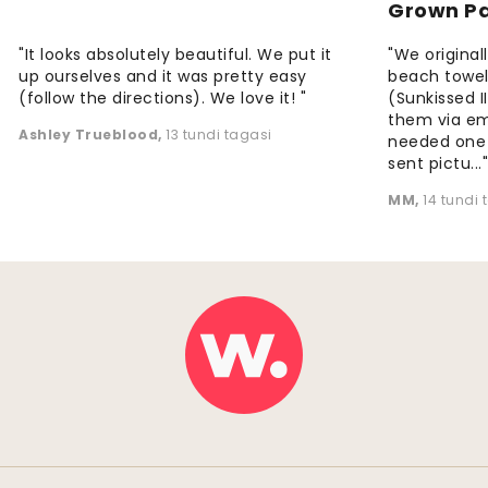
Grown P
"It looks absolutely beautiful. We put it
"We origina
up ourselves and it was pretty easy
beach towels
(follow the directions). We love it! "
(Sunkissed 
them via em
Ashley Trueblood
,
13 tundi tagasi
needed one
sent pictu...
MM
,
14 tundi 