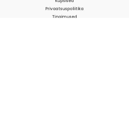
Küpsised
Privaatsuspoliitika
Tingimused
Klienditugi
Võtke meiega ühendust
Tagastused ja tagasimaksed
Laevandus
Kuidas mõõta oma seina
Kuidas riputada tapeeti
Kuidas paigaldada sekekleepuv
KKK
Tapeedi artiklid
Valige oma asukoht
Küpsiste seadete haldamine
© 2026 WALLISM, Rainbow bay AB. Kõik õigused kaitstud.