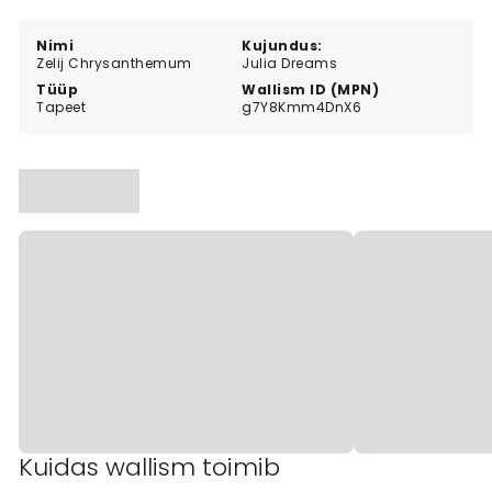
twist on traditional geometry.
Nimi
Kujundus:
Zelij Chrysanthemum
Julia Dreams
Tüüp
Wallism ID (MPN)
Tapeet
g7Y8Kmm4DnX6
Kuidas wallism toimib