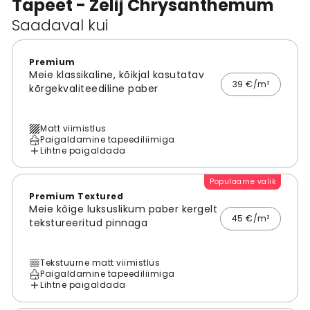
Tapeet - Zelij Chrysanthemum
Saadaval kui
Premium
Meie klassikaline, kõikjal kasutatav
39 €/m²
kõrgekvaliteediline paber
Matt viimistlus
Paigaldamine tapeediliimiga
Lihtne paigaldada
Populaarne valik
Premium Textured
Meie kõige luksuslikum paber kergelt
45 €/m²
tekstureeritud pinnaga
Tekstuurne matt viimistlus
Paigaldamine tapeediliimiga
Lihtne paigaldada