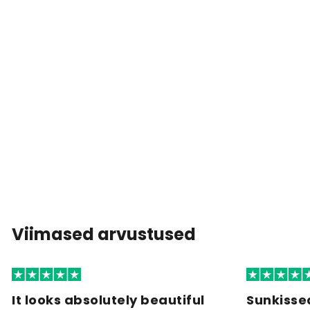
Viimased arvustused
It looks absolutely beautiful
Sunkisse