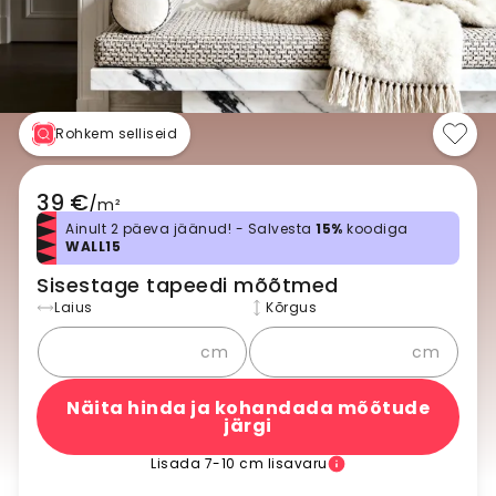
Rohkem selliseid
39 €
/
m²
Ainult 2 päeva jäänud! - Salvesta
15%
koodiga
WALL15
Sisestage tapeedi mõõtmed
Laius
Kõrgus
cm
cm
Näita hinda ja kohandada mõõtude
järgi
Lisada 7-10 cm lisavaru