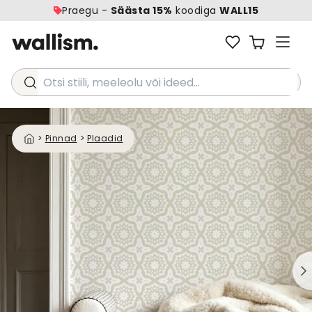
Praegu -
Säästa 15%
koodiga
WALL15
Otsi stiili, meeleolu või ideed...
>
Pinnad
>
Plaadid