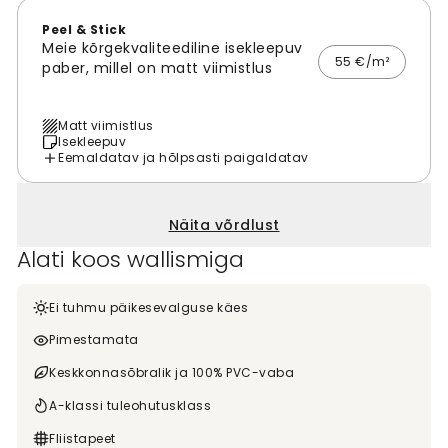
Peel & Stick
Meie kõrgekvaliteediline isekleepuv
55 €/m²
paber, millel on matt viimistlus
Matt viimistlus
Isekleepuv
Eemaldatav ja hõlpsasti paigaldatav
Näita võrdlust
Alati koos wallismiga
Ei tuhmu päikesevalguse käes
Pimestamata
Keskkonnasõbralik ja 100% PVC-vaba
A-klassi tuleohutusklass
Fliistapeet