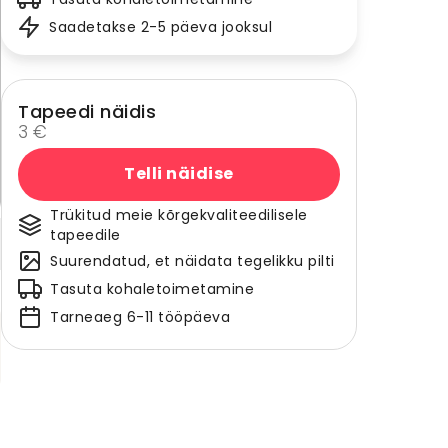
Saadetakse 2-5 päeva jooksul
Tapeedi näidis
3 €
Telli näidise
Trükitud meie kõrgekvaliteedilisele
tapeedile
Suurendatud, et näidata tegelikku pilti
Tasuta kohaletoimetamine
Tarneaeg 6-11 tööpäeva