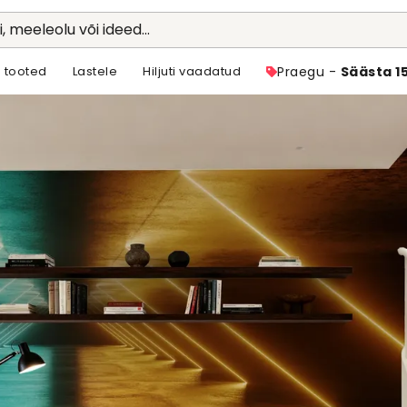
li, meeleolu või ideed...
 tooted
Lastele
Hiljuti vaadatud
Praegu -
Säästa 1