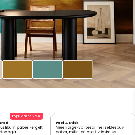
Populaarne valik
ured
Peel & Stick
suslikum paber kergelt
Meie kõrgekvaliteediline isekleepuv
 pinnaga
paber, millel on matt viimistlus