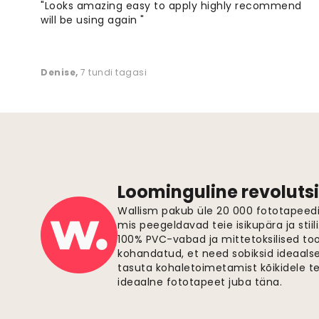
"Looks amazing easy to apply highly recommend
will be using again "
Denise
,
7 tundi tagasi
Loominguline revolutsi
Wallism pakub üle 20 000 fototapeedi,
mis peegeldavad teie isikupära ja stiil
100% PVC-vabad ja mittetoksilised to
kohandatud, et need sobiksid ideaalsel
tasuta kohaletoimetamist kõikidele t
ideaalne fototapeet juba täna.