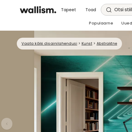
Otsi stii
Tapeet
Toad
Populaarne
Uued
Vaata kõiki disainilahendusi
>
Kunst
>
Abstraktne