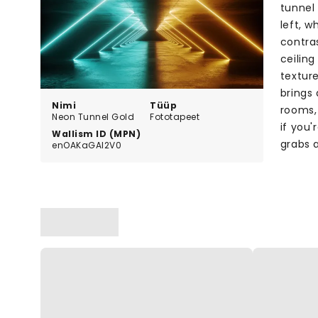
tunnel
left, w
contra
ceiling
textur
brings
Nimi
Tüüp
rooms,
Neon Tunnel Gold
Fototapeet
if you'
Wallism ID (MPN)
grabs 
enOAKaGAl2V0