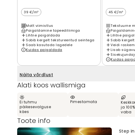
39 €/m²
45 €/m²
Matt viimistlus
Tekstuurne m
Paigaldamine tapeediliimiga
Paigaldamine
Lihtne paigaldada
Lihtne paiga
Sobib kergelt tekstureeritud seintega
Sobib kergelt
Saab kasutada lagedele
Veidi raskem
Kuidas paigaldada
Lisab sügavu
Sisekujundaj
Kuidas paig
Näita võrdlust
Alati koos wallismiga
Pimestamata
Ei tuhmu
Keskko
päikesevalguse
ja 100
käes
vaba
Toote info
Step in