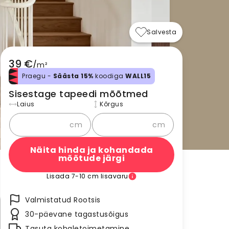
Salvesta
39 €
/
m²
Praegu -
Säästa 15%
koodiga
WALL15
Sisestage tapeedi mõõtmed
Laius
Kõrgus
cm
cm
Näita hinda ja kohandada
mõõtude järgi
Lisada 7-10 cm lisavaru
Valmistatud Rootsis
30-päevane tagastusõigus
Tasuta kohaletoimetamine