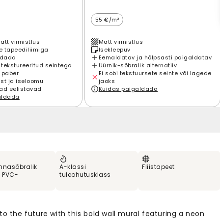
55 €/m²
att viimistlus
Matt viimistlus
 tapeediliimiga
Isekleepuv
ldada
Eemaldatav ja hõlpsasti paigaldatav
 tekstureeritud seintega
Üürnik-sõbralik alternatiiv
 paber
Ei sobi tekstuursete seinte või lagede
st ja iseloomu
jaoks
ad eelistavad
Kuidas paigaldada
aldada
nnasõbralik
A-klassi
Fliistapeet
% PVC-
tuleohutusklass
to the future with this bold wall mural featuring a neon