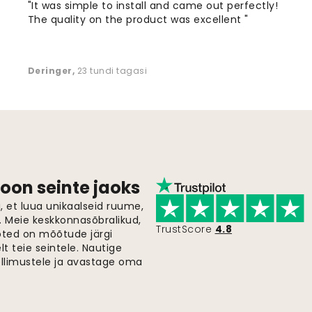
"It was simple to install and came out perfectly!
The quality on the product was excellent "
Deringer
,
23 tundi tagasi
oon seinte jaoks
 et luua unikaalseid ruume,
i. Meie keskkonnasõbralikud,
TrustScore
4.8
oted on mõõtude järgi
t teie seintele. Nautige
ellimustele ja avastage oma