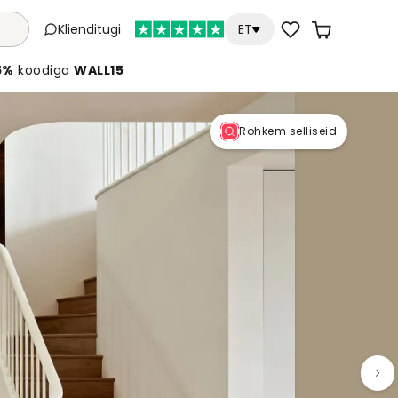
Klienditugi
ET
5%
koodiga
WALL15
Rohkem selliseid