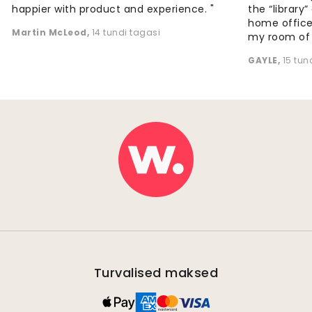
happier with product and experience. "
the “library
home office
Martin McLeod
,
14 tundi tagasi
my room of d
GAYLE
,
15 tun
Turvalised maksed