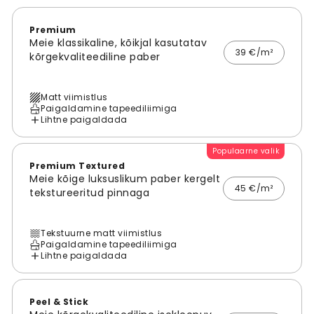
Premium
Meie klassikaline, kõikjal kasutatav
39 €/m²
kõrgekvaliteediline paber
Matt viimistlus
Paigaldamine tapeediliimiga
Lihtne paigaldada
Populaarne valik
Premium Textured
Meie kõige luksuslikum paber kergelt
45 €/m²
tekstureeritud pinnaga
Tekstuurne matt viimistlus
Paigaldamine tapeediliimiga
Lihtne paigaldada
Peel & Stick