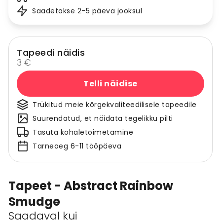
Saadetakse 2-5 päeva jooksul
Tapeedi näidis
3 €
Telli näidise
Trükitud meie kõrgekvaliteedilisele tapeedile
Suurendatud, et näidata tegelikku pilti
Tasuta kohaletoimetamine
Tarneaeg 6-11 tööpäeva
Tapeet - Abstract Rainbow
Smudge
Saadaval kui