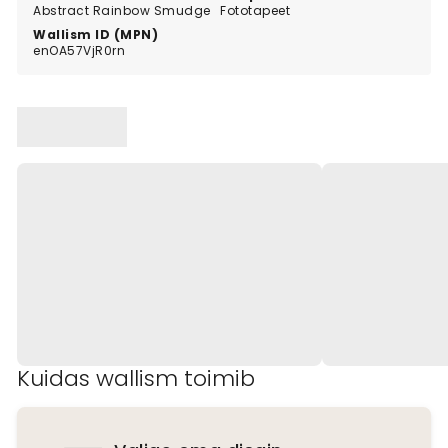
Abstract Rainbow Smudge
Fototapeet
Wallism ID (MPN)
enOA57VjR0rn
Kuidas wallism toimib