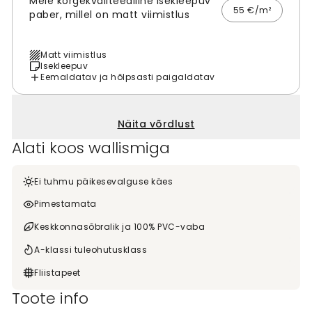
Meie kõrgekvaliteediline isekleepuv
55 €/m²
paber, millel on matt viimistlus
Matt viimistlus
Isekleepuv
Eemaldatav ja hõlpsasti paigaldatav
Näita võrdlust
Alati koos wallismiga
Ei tuhmu päikesevalguse käes
Pimestamata
Keskkonnasõbralik ja 100% PVC-vaba
A-klassi tuleohutusklass
Fliistapeet
Toote info