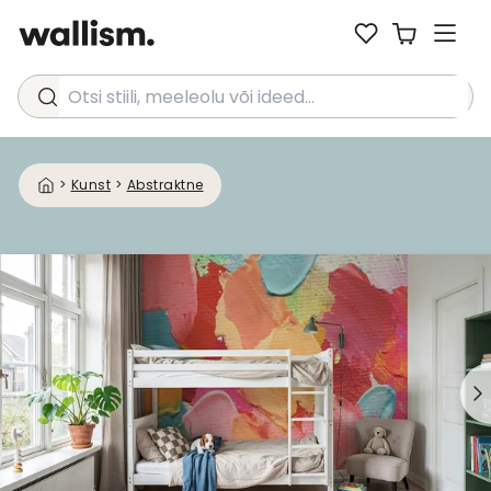
Otsi stiili, meeleolu või ideed...
>
Kunst
>
Abstraktne