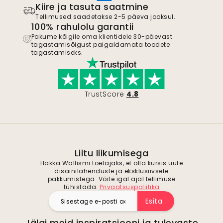
Kiire ja tasuta saatmine
Tellimused saadetakse 2-5 päeva jooksul.
100% rahulolu garantii
Pakume kõigile oma klientidele 30-päevast
tagastamisõigust paigaldamata toodete
tagastamiseks.
TrustScore
4.8
Liitu liikumisega
Hakka Wallismi toetajaks, et olla kursis uute
disainilahenduste ja eksklusiivsete
pakkumistega. Võite igal ajal tellimuse
tühistada.
Privaatsuspoliitika
Esita
Jälgi meid inspiratsiooni ja tulevaste