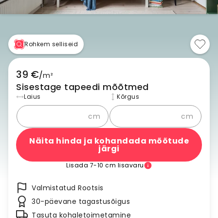
Rohkem selliseid
39 €
/
m²
Sisestage tapeedi mõõtmed
Laius
Kõrgus
cm
cm
Näita hinda ja kohandada mõõtude
järgi
Lisada 7-10 cm lisavaru
Valmistatud Rootsis
30-päevane tagastusõigus
Tasuta kohaletoimetamine