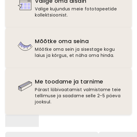
Valige oma disain
Valige kujundus meie fototapeetide
kollektsioonist.
Mõõtke oma seina
Mõõtke oma sein ja sisestage kogu
laius ja kõrgus, et näha oma hinda.
Me toodame ja tarnime
Pärast läbivaatamist valmistame teie
tellimuse ja saadame selle 2-5 päeva
jooksul.