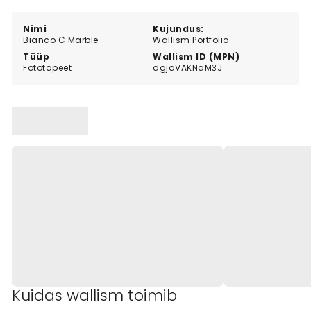
Nimi
Kujundus:
Bianco C Marble
Wallism Portfolio
Tüüp
Wallism ID (MPN)
Fototapeet
dgjaVAKNaM3J
Kuidas wallism toimib