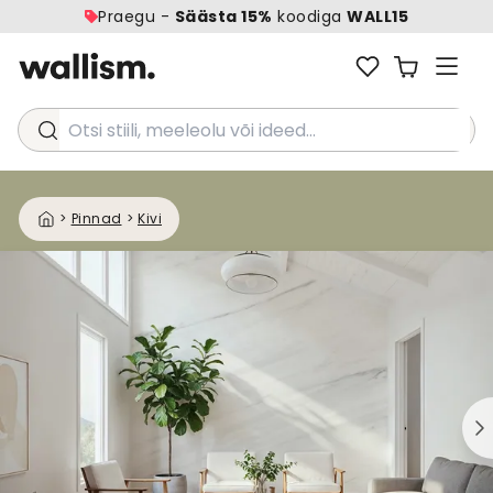
Praegu -
Säästa 15%
koodiga
WALL15
Otsi stiili, meeleolu või ideed...
>
Pinnad
>
Kivi