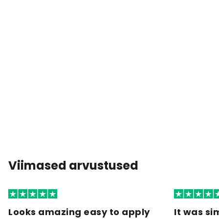
Viimased arvustused
Looks amazing easy to apply
It was si