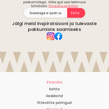
pakkumistega. Võite igal ajal tellimuse
tühistada.
Privaatsuspoliitika
Esita
Jälgi meid inspiratsiooni ja tulevaste
pakkumiste saamiseks
Ettevõte
kohta
Keskkond
Ettevõtte päringud