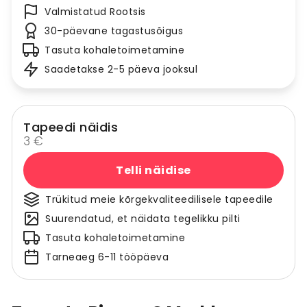
Valmistatud Rootsis
30-päevane tagastusõigus
Tasuta kohaletoimetamine
Saadetakse 2-5 päeva jooksul
Tapeedi näidis
3 €
Telli näidise
Trükitud meie kõrgekvaliteedilisele tapeedile
Suurendatud, et näidata tegelikku pilti
Tasuta kohaletoimetamine
Tarneaeg 6-11 tööpäeva