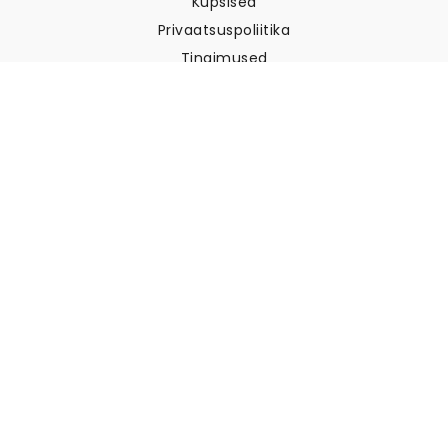
Küpsised
Privaatsuspoliitika
Tingimused
Klienditugi
Võtke meiega ühendust
Tagastused ja tagasimaksed
Laevandus
Kuidas mõõta oma seina
Kuidas riputada tapeeti
Kuidas paigaldada sekekleepuv
KKK
Tapeedi artiklid
Valige oma asukoht
Küpsiste seadete haldamine
© 2026 WALLISM, Rainbow bay AB. Kõik õigused kaitstud.