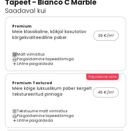
Tapeet - Bianco C Marble
Saadaval kui
Premium
Meie klassikaline, kõikjal kasutatav
39 €/m²
kõrgekvaliteediline paber
Matt viimistlus
Paigaldamine tapeediliimiga
Lihtne paigaldada
Populaarne valik
Premium Textured
Meie kõige luksuslikum paber kergelt
45 €/m²
tekstureeritud pinnaga
Tekstuurne matt viimistlus
Paigaldamine tapeediliimiga
Lihtne paigaldada