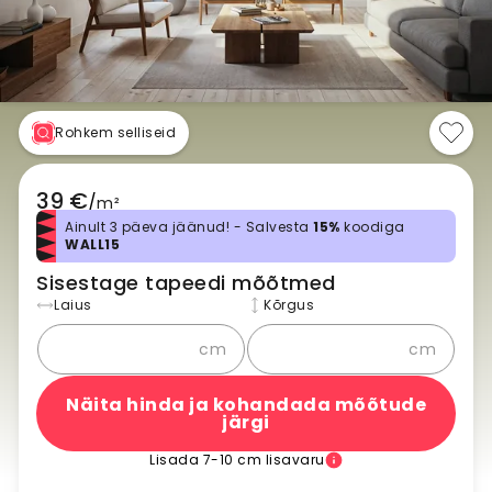
Rohkem selliseid
39 €
/
m²
Ainult 3 päeva jäänud! - Salvesta
15%
koodiga
WALL15
Sisestage tapeedi mõõtmed
Laius
Kõrgus
cm
cm
Näita hinda ja kohandada mõõtude
järgi
Lisada 7-10 cm lisavaru