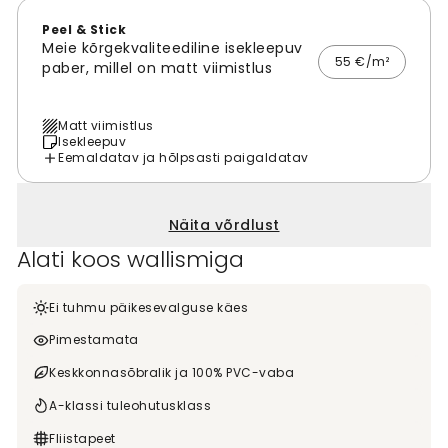
Peel & Stick
Meie kõrgekvaliteediline isekleepuv
55 €/m²
paber, millel on matt viimistlus
Matt viimistlus
Isekleepuv
Eemaldatav ja hõlpsasti paigaldatav
Näita võrdlust
Alati koos wallismiga
Ei tuhmu päikesevalguse käes
Pimestamata
Keskkonnasõbralik ja 100% PVC-vaba
A-klassi tuleohutusklass
Fliistapeet