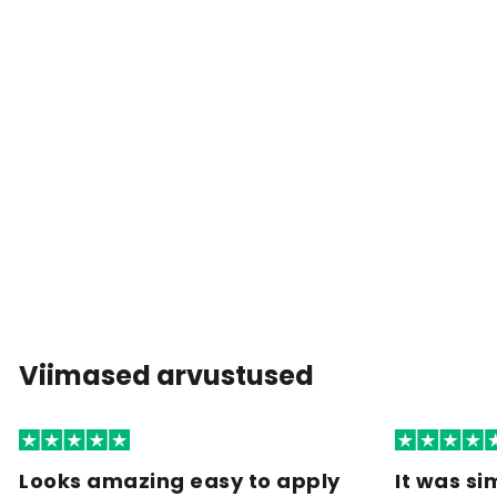
Viimased arvustused
Looks amazing easy to apply
It was si