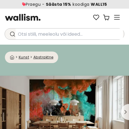
Praegu -
Säästa 15%
koodiga
WALL15
Otsi stiili, meeleolu või ideed...
>
Kunst
>
Abstraktne