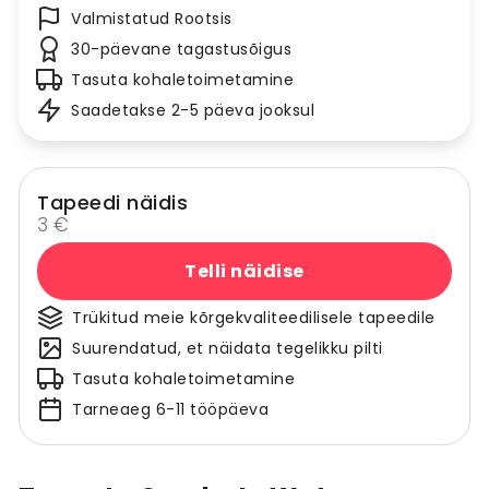
Valmistatud Rootsis
30-päevane tagastusõigus
Tasuta kohaletoimetamine
Saadetakse 2-5 päeva jooksul
Tapeedi näidis
3 €
Telli näidise
Trükitud meie kõrgekvaliteedilisele tapeedile
Suurendatud, et näidata tegelikku pilti
Tasuta kohaletoimetamine
Tarneaeg 6-11 tööpäeva