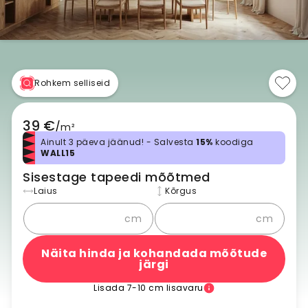
Rohkem selliseid
39 €
/
m²
Ainult 3 päeva jäänud! - Salvesta
15%
koodiga
WALL15
Sisestage tapeedi mõõtmed
Laius
Kõrgus
cm
cm
Näita hinda ja kohandada mõõtude
järgi
Lisada 7-10 cm lisavaru