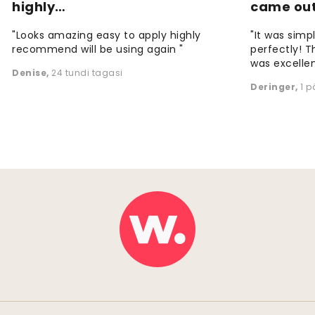
highly…
came ou
"Looks amazing easy to apply highly
"It was simp
recommend will be using again "
perfectly! T
was excellen
Denise
,
24 tundi tagasi
Deringer
,
1 