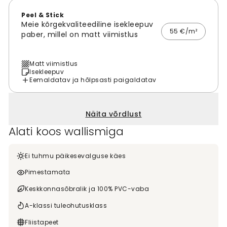
Peel & Stick
Meie kõrgekvaliteediline isekleepuv
55 €/m²
paber, millel on matt viimistlus
Matt viimistlus
Isekleepuv
Eemaldatav ja hõlpsasti paigaldatav
Näita võrdlust
Alati koos wallismiga
Ei tuhmu päikesevalguse käes
Pimestamata
Keskkonnasõbralik ja 100% PVC-vaba
A-klassi tuleohutusklass
Fliistapeet