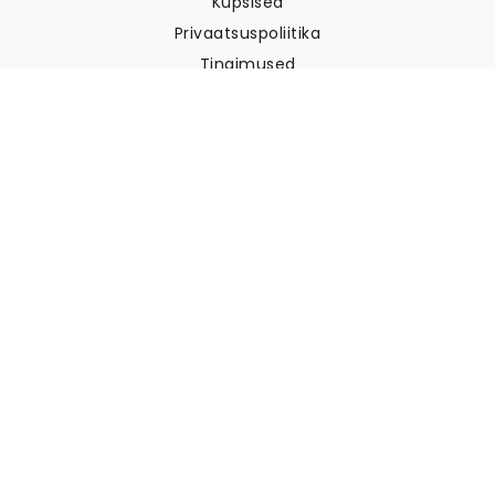
Küpsised
Privaatsuspoliitika
Tingimused
Klienditugi
Võtke meiega ühendust
Tagastused ja tagasimaksed
Laevandus
Kuidas mõõta oma seina
Kuidas riputada tapeeti
Kuidas paigaldada sekekleepuv
KKK
Tapeedi artiklid
Valige oma asukoht
Küpsiste seadete haldamine
© 2026 WALLISM, Rainbow bay AB. Kõik õigused kaitstud.