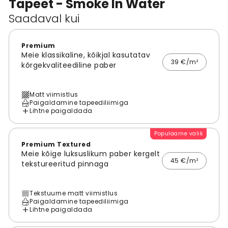
Tapeet - Smoke In Water
Saadaval kui
Premium
Meie klassikaline, kõikjal kasutatav
39 €/m²
kõrgekvaliteediline paber
Matt viimistlus
Paigaldamine tapeediliimiga
Lihtne paigaldada
Populaarne valik
Premium Textured
Meie kõige luksuslikum paber kergelt
45 €/m²
tekstureeritud pinnaga
Tekstuurne matt viimistlus
Paigaldamine tapeediliimiga
Lihtne paigaldada