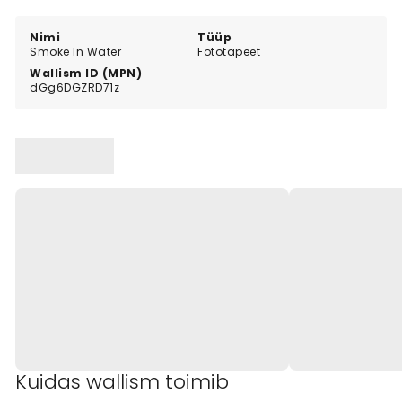
Nimi
Tüüp
Smoke In Water
Fototapeet
Wallism ID (MPN)
dGg6DGZRD71z
Kuidas wallism toimib