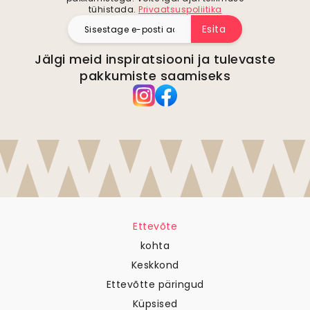
tühistada.
Privaatsuspoliitika
Esita
Jälgi meid inspiratsiooni ja tulevaste
pakkumiste saamiseks
Ettevõte
kohta
Keskkond
Ettevõtte päringud
Küpsised