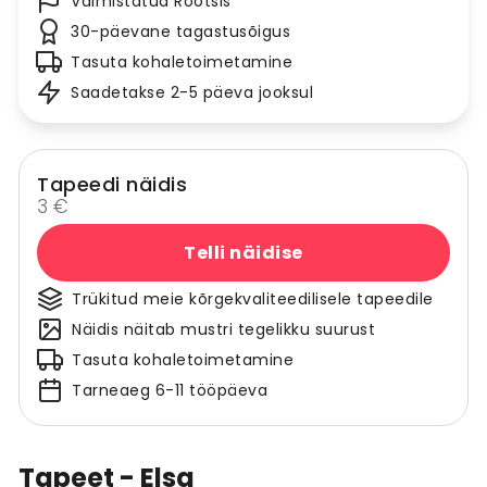
Valmistatud Rootsis
30-päevane tagastusõigus
Tasuta kohaletoimetamine
Saadetakse 2-5 päeva jooksul
Tapeedi näidis
3 €
Telli näidise
Trükitud meie kõrgekvaliteedilisele tapeedile
Näidis näitab mustri tegelikku suurust
Tasuta kohaletoimetamine
Tarneaeg 6-11 tööpäeva
Tapeet - Elsa