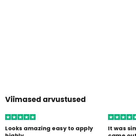
Viimased arvustused
Looks amazing easy to apply
It was si
highly…
came ou