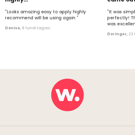
"Looks amazing easy to apply highly
"It was simp
recommend will be using again "
perfectly! T
was excellen
Denise
,
8 tundi tagasi
Deringer
,
23 