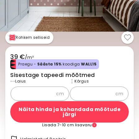
Rohkem selliseid
39 €
/
m²
Praegu -
Säästa 15%
koodiga
WALL15
Sisestage tapeedi mõõtmed
Laius
Kõrgus
cm
cm
Näita hinda ja kohandada mõõtude
järgi
Lisada 7-10 cm lisavaru