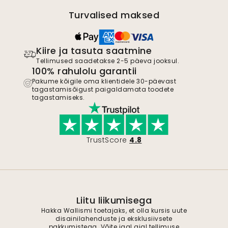
Turvalised maksed
Kiire ja tasuta saatmine
Tellimused saadetakse 2-5 päeva jooksul.
100% rahulolu garantii
Pakume kõigile oma klientidele 30-päevast
tagastamisõigust paigaldamata toodete
tagastamiseks.
TrustScore
4.8
Liitu liikumisega
Hakka Wallismi toetajaks, et olla kursis uute
disainilahenduste ja eksklusiivsete
pakkumistega. Võite igal ajal tellimuse