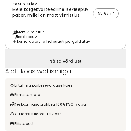
Peel & Stick
Meie kõrgekvaliteediline isekleepuv
55 €/m²
paber, millel on matt viimistlus
Matt viimistlus
Isekleepuv
Eemaldatav ja hõlpsasti paigaldatav
Näita võrdlust
Alati koos wallismiga
Ei tuhmu päikesevalguse käes
Pimestamata
Keskkonnasõbralik ja 100% PVC-vaba
A-klassi tuleohutusklass
Fliistapeet