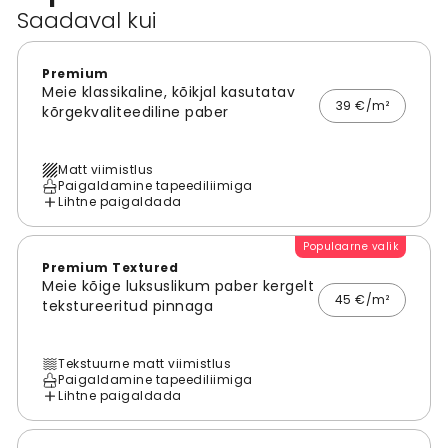
Saadaval kui
Premium
Meie klassikaline, kõikjal kasutatav
39 €/m²
kõrgekvaliteediline paber
Matt viimistlus
Paigaldamine tapeediliimiga
Lihtne paigaldada
Populaarne valik
Premium Textured
Meie kõige luksuslikum paber kergelt
45 €/m²
tekstureeritud pinnaga
Tekstuurne matt viimistlus
Paigaldamine tapeediliimiga
Lihtne paigaldada