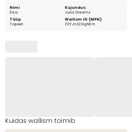
Nimi
Kujundus:
Elsa
Julia Dreams
Tüüp
Wallism ID (MPN)
Tapeet
Z0YJnX2GgNEm
Kuidas wallism toimib