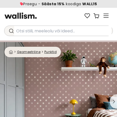
Praegu -
Säästa 15%
koodiga
WALL15
Otsi stiili, meeleolu või ideed...
>
Geomeetriline
>
Punktid