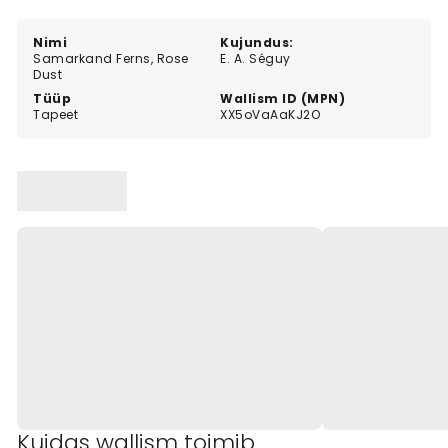
vorme ja rikkalikke värve.
Nimi
Kujundus:
Samarkand Ferns, Rose
E. A. Séguy
Dust
Tüüp
Wallism ID (MPN)
Tapeet
XX5oVaAaKJ2O
Kuidas wallism toimib