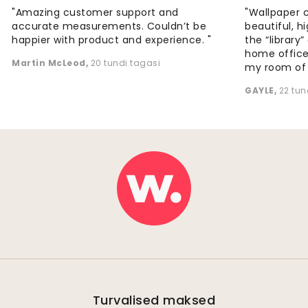
"Amazing customer support and
"Wallpaper 
accurate measurements. Couldn’t be
beautiful, h
happier with product and experience. "
the “library
home office
Martin McLeod
,
20 tundi tagasi
my room of d
GAYLE
,
22 tun
Turvalised maksed