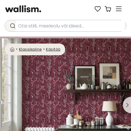
Otsi stiili, meeleolu või ideed...
>
Klassikaline
>
Käsitöö