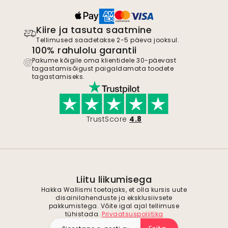
Kiire ja tasuta saatmine
Tellimused saadetakse 2-5 päeva jooksul.
100% rahulolu garantii
Pakume kõigile oma klientidele 30-päevast
tagastamisõigust paigaldamata toodete
tagastamiseks.
TrustScore
4.8
Liitu liikumisega
Hakka Wallismi toetajaks, et olla kursis uute
disainilahenduste ja eksklusiivsete
pakkumistega. Võite igal ajal tellimuse
tühistada.
Privaatsuspoliitika