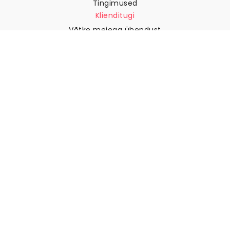
Tingimused
Klienditugi
Võtke meiega ühendust
Tagastused ja tagasimaksed
Laevandus
Kuidas mõõta oma seina
Kuidas riputada tapeeti
Kuidas paigaldada sekekleepuv
KKK
Tapeedi artiklid
Valige oma asukoht
Küpsiste seadete haldamine
© 2026 WALLISM, Rainbow bay AB. Kõik õigused kaitstud.
Stockholm, Sweden