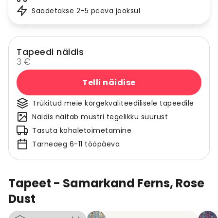
Saadetakse 2-5 päeva jooksul
Tapeedi näidis
3 €
Telli näidise
Trükitud meie kõrgekvaliteedilisele tapeedile
Näidis näitab mustri tegelikku suurust
Tasuta kohaletoimetamine
Tarneaeg 6-11 tööpäeva
Tapeet - Samarkand Ferns, Rose
Dust