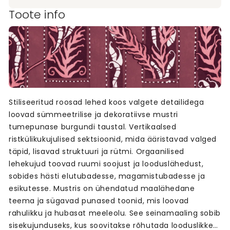
Toote info
Stiliseeritud roosad lehed koos valgete detailidega
loovad sümmeetrilise ja dekoratiivse mustri
tumepunase burgundi taustal. Vertikaalsed
ristkülikukujulised sektsioonid, mida ääristavad valged
täpid, lisavad struktuuri ja rütmi. Orgaanilised
lehekujud toovad ruumi soojust ja looduslähedust,
sobides hästi elutubadesse, magamistubadesse ja
esikutesse. Mustris on ühendatud maalähedane
teema ja sügavad punased toonid, mis loovad
rahulikku ja hubasat meeleolu. See seinamaaling sobib
sisekujunduseks, kus soovitakse rõhutada looduslikke