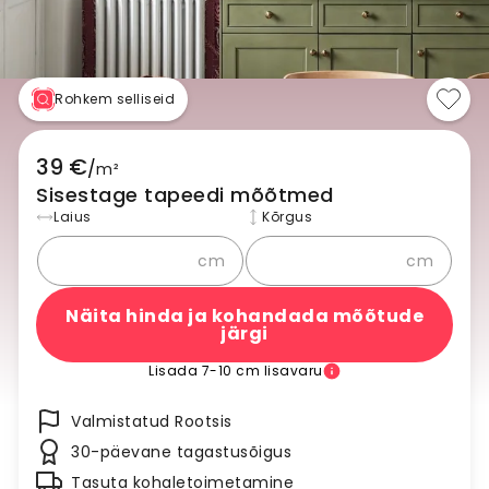
Rohkem selliseid
39 €
/
m²
Sisestage tapeedi mõõtmed
Laius
Kõrgus
cm
cm
Näita hinda ja kohandada mõõtude
järgi
Lisada 7-10 cm lisavaru
Valmistatud Rootsis
30-päevane tagastusõigus
Tasuta kohaletoimetamine