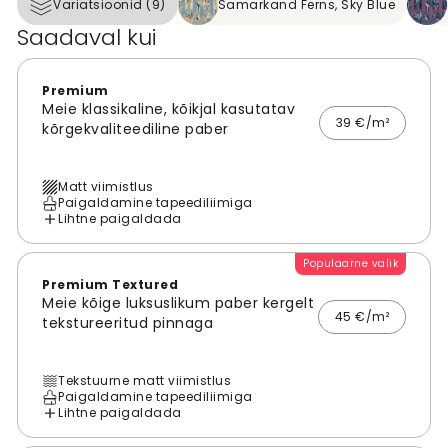
Variatsioonid (9)
Samarkand Ferns, Sky Blue
Saadaval kui
Premium
Meie klassikaline, kõikjal kasutatav
39 €/m²
kõrgekvaliteediline paber
Matt viimistlus
Paigaldamine tapeediliimiga
Lihtne paigaldada
Populaarne valik
Premium Textured
Meie kõige luksuslikum paber kergelt
45 €/m²
tekstureeritud pinnaga
Tekstuurne matt viimistlus
Paigaldamine tapeediliimiga
Lihtne paigaldada