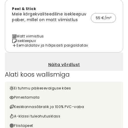
Peel & Stick
Meie kõrgekvaliteediline isekleepuv
55 €/m²
paber, millel on matt viimistlus
Matt viimistlus
Isekleepuv
Eemaldatav ja hõlpsasti paigaldatav
Näita võrdlust
Alati koos wallismiga
Ei tuhmu päikesevalguse käes
Pimestamata
Keskkonnasõbralik ja 100% PVC-vaba
A-klassi tuleohutusklass
Fliistapeet