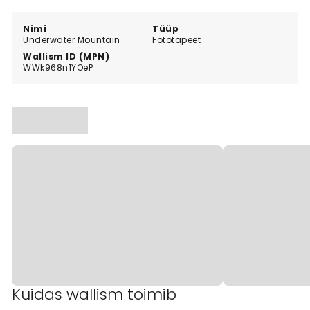
Nimi
Tüüp
Underwater Mountain
Fototapeet
Wallism ID (MPN)
WWk968n1YOeP
Kuidas wallism toimib