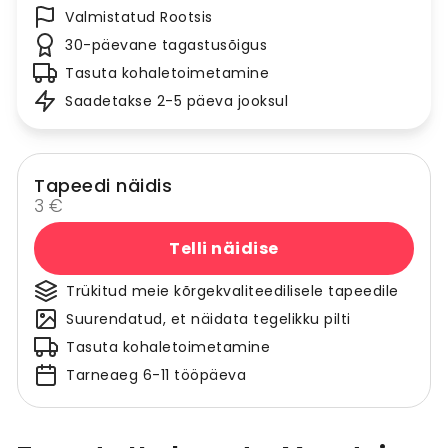
Valmistatud Rootsis
30-päevane tagastusõigus
Tasuta kohaletoimetamine
Saadetakse 2-5 päeva jooksul
Tapeedi näidis
3 €
Telli näidise
Trükitud meie kõrgekvaliteedilisele tapeedile
Suurendatud, et näidata tegelikku pilti
Tasuta kohaletoimetamine
Tarneaeg 6-11 tööpäeva