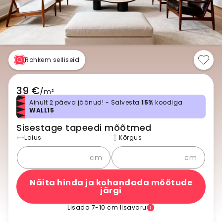
Rohkem selliseid
39 €
/
m²
Ainult 2 päeva jäänud! - Salvesta
15%
koodiga
WALL15
Sisestage tapeedi mõõtmed
Laius
Kõrgus
cm
cm
Näita hinda ja kohandada mõõtude
järgi
Lisada 7-10 cm lisavaru