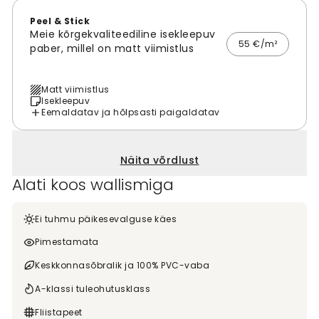
Peel & Stick
Meie kõrgekvaliteediline isekleepuv
55 €/m²
paber, millel on matt viimistlus
Matt viimistlus
Isekleepuv
Eemaldatav ja hõlpsasti paigaldatav
Näita võrdlust
Alati koos wallismiga
Ei tuhmu päikesevalguse käes
Pimestamata
Keskkonnasõbralik ja 100% PVC-vaba
A-klassi tuleohutusklass
Fliistapeet