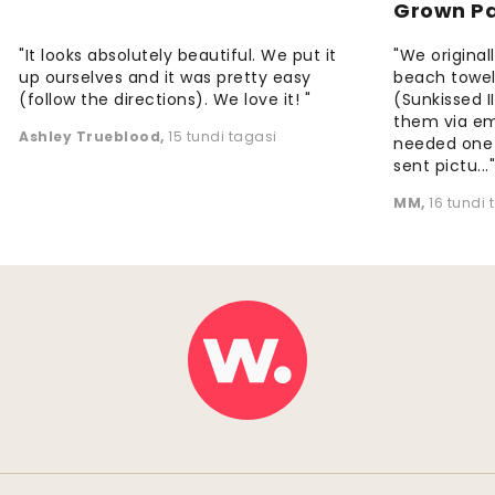
Grown P
"It looks absolutely beautiful. We put it
"We origina
up ourselves and it was pretty easy
beach towels
(follow the directions). We love it! "
(Sunkissed 
them via em
Ashley Trueblood
,
15 tundi tagasi
needed one
sent pictu...
MM
,
16 tundi 