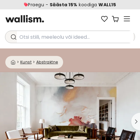
Praegu -
Säästa 15%
koodiga
WALL15
Otsi stiili, meeleolu või ideed...
>
Kunst
>
Abstraktne