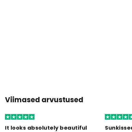
Viimased arvustused
It looks absolutely beautiful
Sunkisse