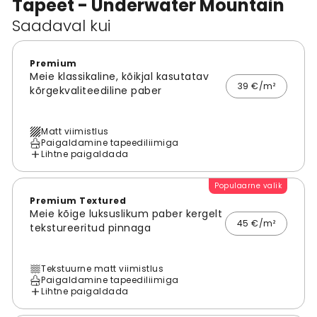
Tapeet - Underwater Mountain
Saadaval kui
Premium
Meie klassikaline, kõikjal kasutatav
39 €/m²
kõrgekvaliteediline paber
Matt viimistlus
Paigaldamine tapeediliimiga
Lihtne paigaldada
Populaarne valik
Premium Textured
Meie kõige luksuslikum paber kergelt
45 €/m²
tekstureeritud pinnaga
Tekstuurne matt viimistlus
Paigaldamine tapeediliimiga
Lihtne paigaldada