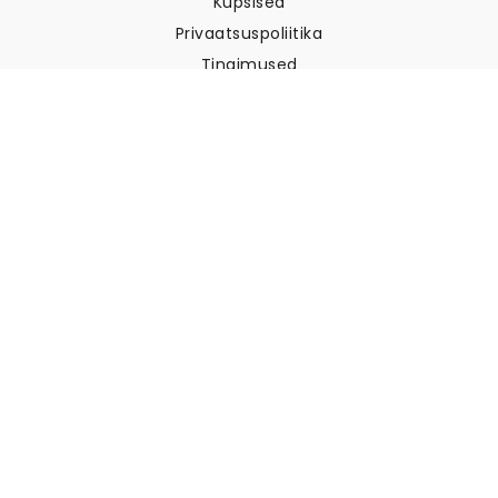
Küpsised
Privaatsuspoliitika
Tingimused
Klienditugi
Võtke meiega ühendust
Tagastused ja tagasimaksed
Laevandus
Kuidas mõõta oma seina
Kuidas riputada tapeeti
Kuidas paigaldada sekekleepuv
KKK
Tapeedi artiklid
Valige oma asukoht
Küpsiste seadete haldamine
© 2026 WALLISM, Rainbow bay AB. Kõik õigused kaitstud.