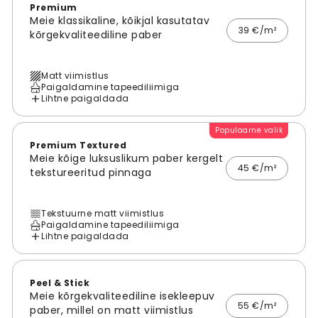
Premium
Meie klassikaline, kõikjal kasutatav
39 €/m²
kõrgekvaliteediline paber
Matt viimistlus
Paigaldamine tapeediliimiga
Lihtne paigaldada
Populaarne valik
Premium Textured
Meie kõige luksuslikum paber kergelt
45 €/m²
tekstureeritud pinnaga
Tekstuurne matt viimistlus
Paigaldamine tapeediliimiga
Lihtne paigaldada
Peel & Stick
Meie kõrgekvaliteediline isekleepuv
55 €/m²
paber, millel on matt viimistlus