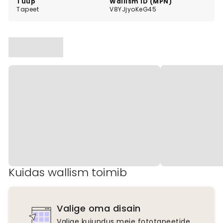
Tüüp
Wallism ID (MPN)
Tapeet
V8YJjyoKeG45
Kuidas wallism toimib
Valige oma disain
Valige kujundus meie fototapeetide