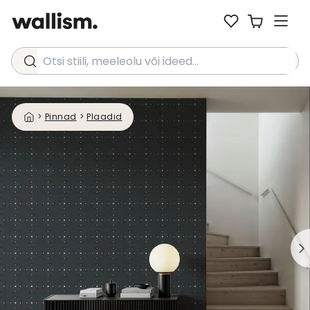
Otsi stiili, meeleolu või ideed...
>
Pinnad
>
Plaadid