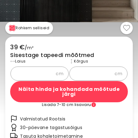
Rohkem selliseid
39 €
/
m²
Sisestage tapeedi mõõtmed
Laius
Kõrgus
cm
cm
Näita hinda ja kohandada mõõtude
järgi
Lisada 7-10 cm lisavaru
Valmistatud Rootsis
30-päevane tagastusõigus
Tasuta kohaletoimetamine