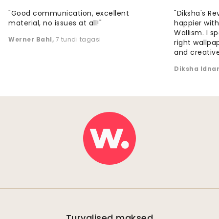
"Good communication, excellent
"Diksha's Re
material, no issues at all!"
happier wit
Wallism. I s
Werner Bahl
,
7 tundi tagasi
right wallp
and creative
Diksha Idna
Turvalised maksed