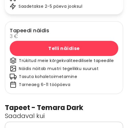
Saadetakse 2-5 päeva jooksul
Tapeedi näidis
3 €
Telli näidise
Trükitud meie kõrgekvaliteedilisele tapeedile
Näidis näitab mustri tegelikku suurust
Tasuta kohaletoimetamine
Tarneaeg 6-11 tööpäeva
Tapeet - Temara Dark
Saadaval kui