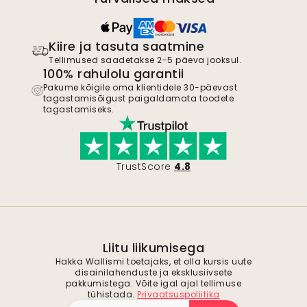
Kiire ja tasuta saatmine
Tellimused saadetakse 2-5 päeva jooksul.
100% rahulolu garantii
Pakume kõigile oma klientidele 30-päevast
tagastamisõigust paigaldamata toodete
tagastamiseks.
TrustScore
4.8
Liitu liikumisega
Hakka Wallismi toetajaks, et olla kursis uute
disainilahenduste ja eksklusiivsete
pakkumistega. Võite igal ajal tellimuse
tühistada.
Privaatsuspoliitika