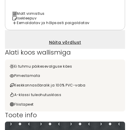
Matt viimistlus
Isekleepuv
Eemaldatav ja hõlpsasti paigaldatav
Näita võrdlust
Alati koos wallismiga
Ei tuhmu päikesevalguse käes
Pimestamata
Keskkonnasõbralik ja 100% PVC-vaba
A-klassi tuleohutusklass
Fliistapeet
Toote info