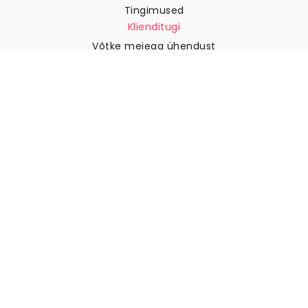
Tingimused
Klienditugi
Võtke meiega ühendust
Tagastused ja tagasimaksed
Laevandus
Kuidas mõõta oma seina
Kuidas riputada tapeeti
Kuidas paigaldada sekekleepuv
KKK
Tapeedi artiklid
Valige oma asukoht
Küpsiste seadete haldamine
© 2026 WALLISM, Rainbow bay AB. Kõik õigused kaitstud.
Stockholm, Sweden