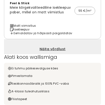
Peel & Stick
Meie kõrgekvaliteediline isekleepuv
55 €/m²
paber, millel on matt viimistlus
Matt viimistlus
Isekleepuv
Eemaldatav ja hõlpsasti paigaldatav
Näita võrdlust
Alati koos wallismiga
Ei tuhmu päikesevalguse käes
Pimestamata
Keskkonnasõbralik ja 100% PVC-vaba
A-klassi tuleohutusklass
Fliistapeet