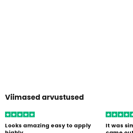
Viimased arvustused
Looks amazing easy to apply
It was si
highly…
came ou