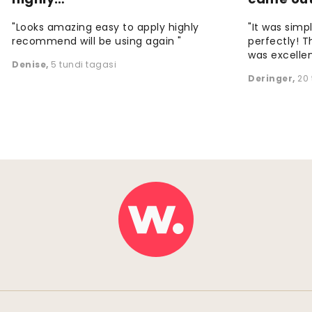
"Looks amazing easy to apply highly
"It was simp
recommend will be using again "
perfectly! T
was excellen
Denise
,
5 tundi tagasi
Deringer
,
20 