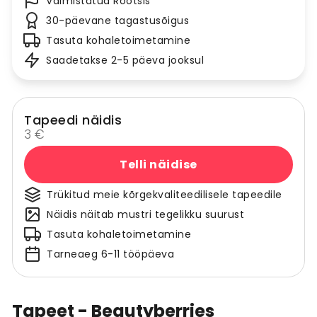
Valmistatud Rootsis
30-päevane tagastusõigus
Tasuta kohaletoimetamine
Saadetakse 2-5 päeva jooksul
Tapeedi näidis
3 €
Telli näidise
Trükitud meie kõrgekvaliteedilisele tapeedile
Näidis näitab mustri tegelikku suurust
Tasuta kohaletoimetamine
Tarneaeg 6-11 tööpäeva
Tapeet - Beautyberries