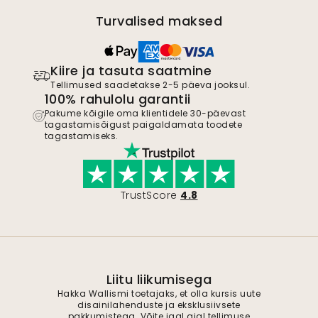
Turvalised maksed
Kiire ja tasuta saatmine
Tellimused saadetakse 2-5 päeva jooksul.
100% rahulolu garantii
Pakume kõigile oma klientidele 30-päevast
tagastamisõigust paigaldamata toodete
tagastamiseks.
TrustScore
4.8
Liitu liikumisega
Hakka Wallismi toetajaks, et olla kursis uute
disainilahenduste ja eksklusiivsete
pakkumistega. Võite igal ajal tellimuse