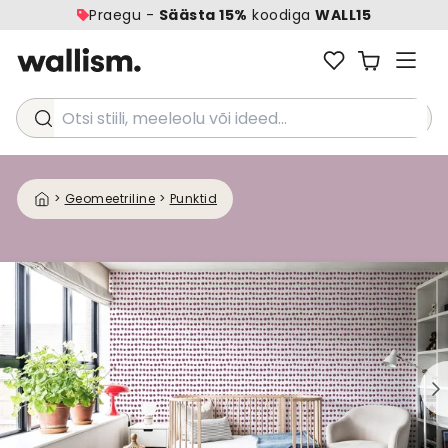
Praegu -
Säästa 15%
koodiga
WALL15
Otsi stiili, meeleolu või ideed...
>
Geomeetriline
>
Punktid