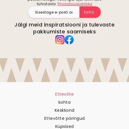
tühistada.
Privaatsuspoliitika
Esita
Jälgi meid inspiratsiooni ja tulevaste
pakkumiste saamiseks
Ettevõte
kohta
Keskkond
Ettevõtte päringud
Küpsised