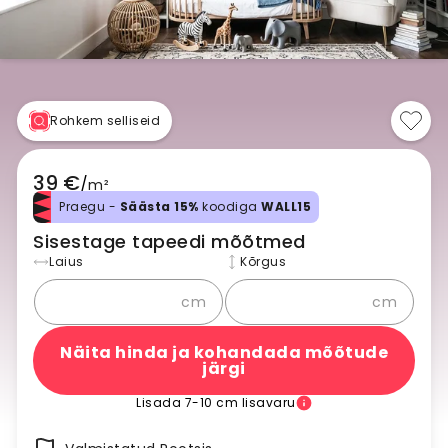
Rohkem selliseid
39 €
/
m²
Praegu -
Säästa 15%
koodiga
WALL15
Sisestage tapeedi mõõtmed
Laius
Kõrgus
cm
cm
Näita hinda ja kohandada mõõtude
järgi
Lisada 7-10 cm lisavaru