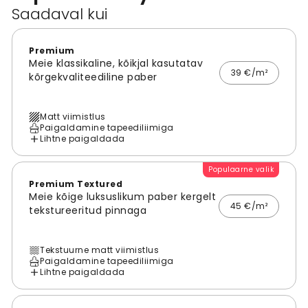
Saadaval kui
Premium
Meie klassikaline, kõikjal kasutatav
39 €/m²
kõrgekvaliteediline paber
Matt viimistlus
Paigaldamine tapeediliimiga
Lihtne paigaldada
Populaarne valik
Premium Textured
Meie kõige luksuslikum paber kergelt
45 €/m²
tekstureeritud pinnaga
Tekstuurne matt viimistlus
Paigaldamine tapeediliimiga
Lihtne paigaldada