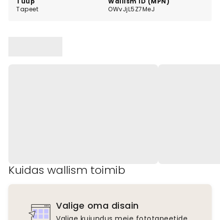
Tüüp
Wallism ID (MPN)
Tapeet
OWvJjL5Z7MeJ
Kuidas wallism toimib
Valige oma disain
Valige kujundus meie fototapeetide