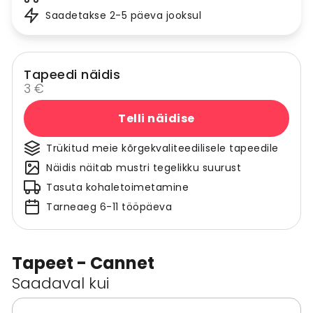
Saadetakse 2-5 päeva jooksul
Tapeedi näidis
3 €
Telli näidise
Trükitud meie kõrgekvaliteedilisele tapeedile
Näidis näitab mustri tegelikku suurust
Tasuta kohaletoimetamine
Tarneaeg 6-11 tööpäeva
Tapeet - Cannet
Saadaval kui