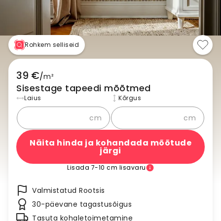
Rohkem selliseid
39 €
/
m²
Sisestage tapeedi mõõtmed
Laius
Kõrgus
cm
cm
Näita hinda ja kohandada mõõtude
järgi
Lisada 7-10 cm lisavaru
Valmistatud Rootsis
30-päevane tagastusõigus
Tasuta kohaletoimetamine