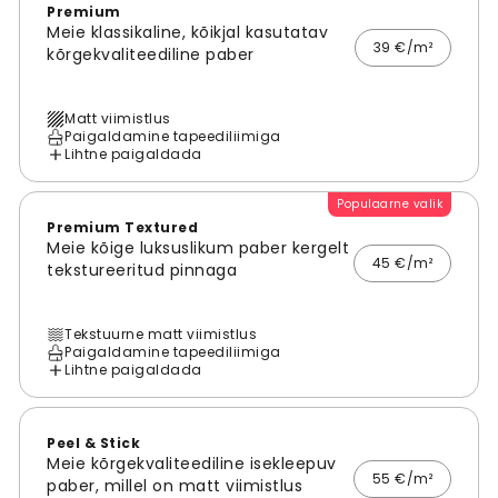
Premium
Meie klassikaline, kõikjal kasutatav
39 €/m²
kõrgekvaliteediline paber
Matt viimistlus
Paigaldamine tapeediliimiga
Lihtne paigaldada
Populaarne valik
Premium Textured
Meie kõige luksuslikum paber kergelt
45 €/m²
tekstureeritud pinnaga
Tekstuurne matt viimistlus
Paigaldamine tapeediliimiga
Lihtne paigaldada
Peel & Stick
Meie kõrgekvaliteediline isekleepuv
55 €/m²
paber, millel on matt viimistlus