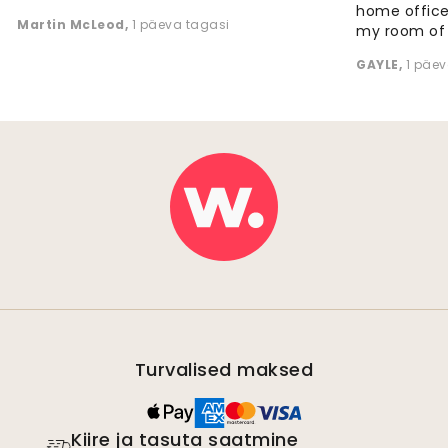
home office
Martin McLeod
,
1 päeva tagasi
my room of d
GAYLE
,
1 päev
Turvalised maksed
Kiire ja tasuta saatmine