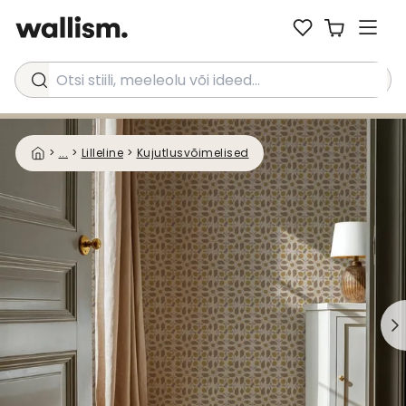
Otsi stiili, meeleolu või ideed...
>
...
>
Lilleline
>
Kujutlusvõimelised