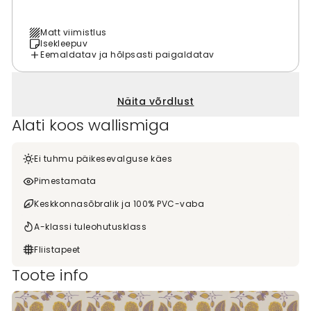
Matt viimistlus
Isekleepuv
Eemaldatav ja hõlpsasti paigaldatav
Näita võrdlust
Alati koos wallismiga
Ei tuhmu päikesevalguse käes
Pimestamata
Keskkonnasõbralik ja 100% PVC-vaba
A-klassi tuleohutusklass
Fliistapeet
Toote info