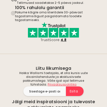
Tellimused saadetakse 2-5 päeva jooksul.
100% rahulolu garantii
Pakume kõigile oma klientidele 30-päevast
tagastamisõigust paigaldamata toodete
tagastamiseks.
TrustScore
4.8
Liitu liikumisega
Hakka Wallismi toetajaks, et olla kursis uute
disainilahenduste ja eksklusiivsete
pakkumistega. Võite igal ajal tellimuse
tühistada.
Privaatsuspoliitika
Esita
Jälgi meid inspiratsiooni ja tulevaste