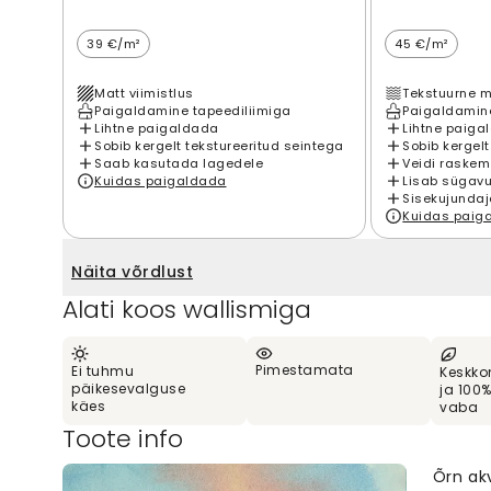
39 €/m²
45 €/m²
Matt viimistlus
Tekstuurne m
Paigaldamine tapeediliimiga
Paigaldamine
Lihtne paigaldada
Lihtne paiga
Sobib kergelt tekstureeritud seintega
Sobib kergelt
Saab kasutada lagedele
Veidi raskem
Kuidas paigaldada
Lisab sügavu
Sisekujundaj
Kuidas paig
Näita võrdlust
Alati koos wallismiga
Pimestamata
Ei tuhmu
Keskko
päikesevalguse
ja 100
käes
vaba
Toote info
Õrn akv