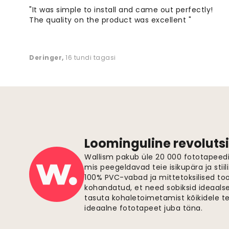
"It was simple to install and came out perfectly!
The quality on the product was excellent "
Deringer
,
16 tundi tagasi
Loominguline revolutsi
Wallism pakub üle 20 000 fototapeedi,
mis peegeldavad teie isikupära ja stiil
100% PVC-vabad ja mittetoksilised to
kohandatud, et need sobiksid ideaalsel
tasuta kohaletoimetamist kõikidele t
ideaalne fototapeet juba täna.