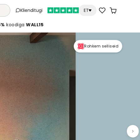
Klienditugi
ET
5%
koodiga
WALL15
Rohkem selliseid