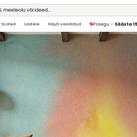
li, meeleolu või ideed...
 tooted
Lastele
Hiljuti vaadatud
Praegu -
Säästa 1