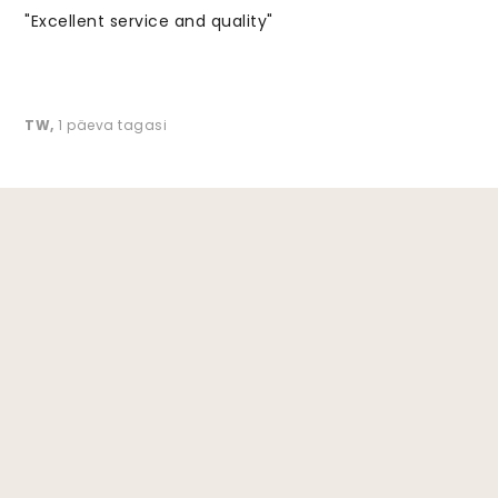
"Excellent service and quality"
TW
,
1 päeva tagasi