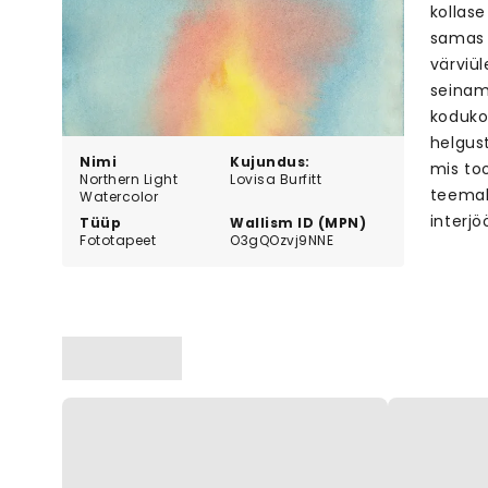
kollase
samas 
värviü
seinam
kodukon
helgust
Nimi
Kujundus:
mis to
Northern Light
Lovisa Burfitt
teemal
Watercolor
interjöö
Tüüp
Wallism ID (MPN)
Fototapeet
O3gQOzvj9NNE