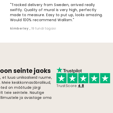
"Tracked delivery from Sweden, arrived really
swiftly. Quality of mural is very high, perfectly
made to measure. Easy to put up, looks amazing.
Would 100% recommend Wallism."
kimberley
,
19 tundi tagasi
oon seinte jaoks
 et luua unikaalseid ruume,
i. Meie keskkonnasõbralikud,
TrustScore
4.8
oted on mõõtude järgi
t teie seintele. Nautige
ellimustele ja avastage oma