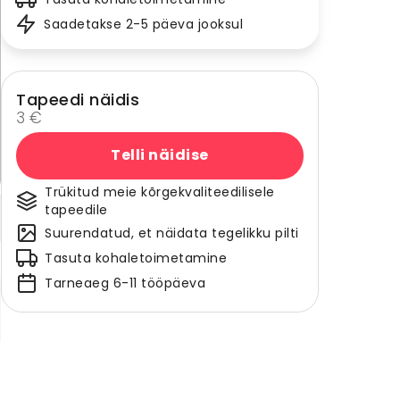
Saadetakse 2-5 päeva jooksul
Tapeedi näidis
3 €
Telli näidise
Trükitud meie kõrgekvaliteedilisele
tapeedile
Suurendatud, et näidata tegelikku pilti
Tasuta kohaletoimetamine
Tarneaeg 6-11 tööpäeva