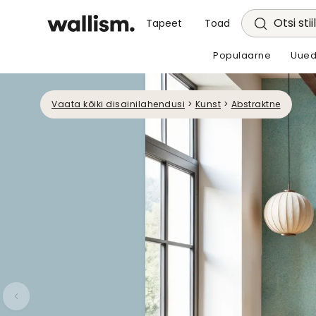
Otsi stii
Tapeet
Toad
Populaarne
Uued
Vaata kõiki disainilahendusi
>
Kunst
>
Abstraktne