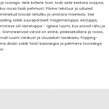
 ja roosaga. Hele kollane toon toob esile keskosa soojuse,
kui roosa lisab pehmust. Pilvine tekstuur ja udused
leminekud loovad rahuliku ja unistava meeleolu. See
aaling sobib suurepäraselt magamistuppa, elutuppa,
torisse või lastetuppa – igasse ruumi, kus soovid rahu ja
. Domineerivad värvid on sinine, päikesekollane ja roosa,
ovad ruumi värskust ja visuaalset tasakaalu. Popping-
ine disain sobib hästi kaasaegse ja pehmete toonidega
ri.