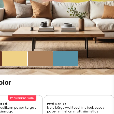
olor
Populaarne valik
ured
Peel & Stick
suslikum paber kergelt
Meie kõrgekvaliteediline isekleepuv
 pinnaga
paber, millel on matt viimistlus