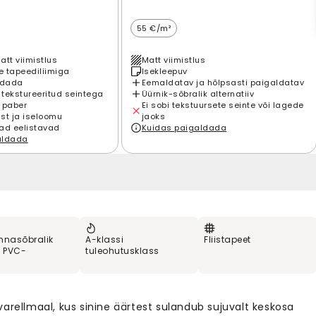
55 €/m²
att viimistlus
Matt viimistlus
 tapeediliimiga
Isekleepuv
ldada
Eemaldatav ja hõlpsasti paigaldatav
 tekstureeritud seintega
Üürnik-sõbralik alternatiiv
 paber
Ei sobi tekstuursete seinte või lagede
st ja iseloomu
jaoks
ad eelistavad
Kuidas paigaldada
aldada
nnasõbralik
A-klassi
Fliistapeet
% PVC-
tuleohutusklass
arellmaal, kus sinine äärtest sulandub sujuvalt keskosa