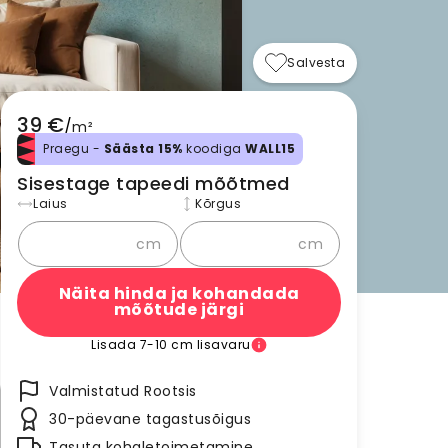
Salvesta
39 €
/
m²
Praegu -
Säästa 15%
koodiga
WALL15
Sisestage tapeedi mõõtmed
Laius
Kõrgus
cm
cm
Näita hinda ja kohandada
mõõtude järgi
Lisada 7-10 cm lisavaru
Valmistatud Rootsis
30-päevane tagastusõigus
Tasuta kohaletoimetamine