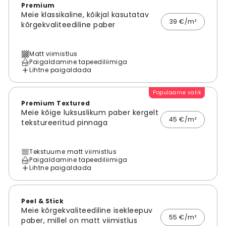
Premium
Meie klassikaline, kõikjal kasutatav
39 €/m²
kõrgekvaliteediline paber
Matt viimistlus
Paigaldamine tapeediliimiga
Lihtne paigaldada
Populaarne valik
Premium Textured
Meie kõige luksuslikum paber kergelt
45 €/m²
tekstureeritud pinnaga
Tekstuurne matt viimistlus
Paigaldamine tapeediliimiga
Lihtne paigaldada
Peel & Stick
Meie kõrgekvaliteediline isekleepuv
55 €/m²
paber, millel on matt viimistlus