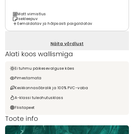
Matt viimistlus
Isekleepuv
Eemaldatav ja hõlpsasti paigaldatav
Näita võrdlust
Alati koos wallismiga
Ei tuhmu päikesevalguse käes
Pimestamata
Keskkonnasõbralik ja 100% PVC-vaba
A-klassi tuleohutusklass
Fliistapeet
Toote info