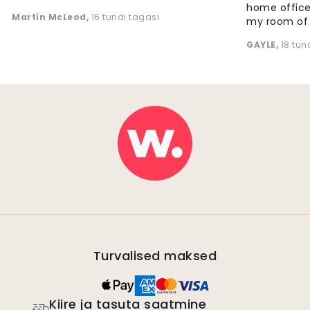
home office
Martin McLeod
,
16 tundi tagasi
my room of d
GAYLE
,
18 tun
Turvalised maksed
Kiire ja tasuta saatmine