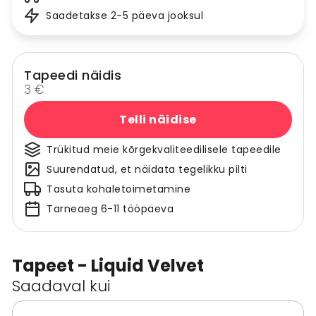
Saadetakse 2-5 päeva jooksul
Tapeedi näidis
3 €
Telli näidise
Trükitud meie kõrgekvaliteedilisele tapeedile
Suurendatud, et näidata tegelikku pilti
Tasuta kohaletoimetamine
Tarneaeg 6-11 tööpäeva
Tapeet - Liquid Velvet
Saadaval kui