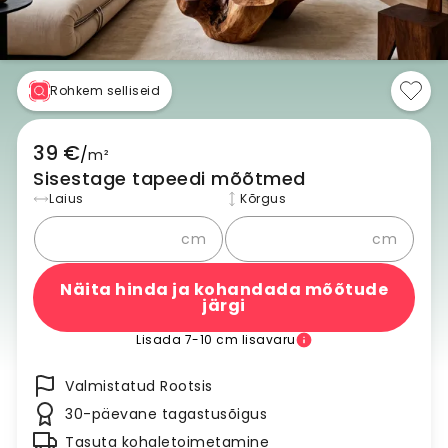
Rohkem selliseid
39 €
/
m²
Sisestage tapeedi mõõtmed
Laius
Kõrgus
cm
cm
Näita hinda ja kohandada mõõtude
järgi
Lisada 7-10 cm lisavaru
Valmistatud Rootsis
30-päevane tagastusõigus
Tasuta kohaletoimetamine