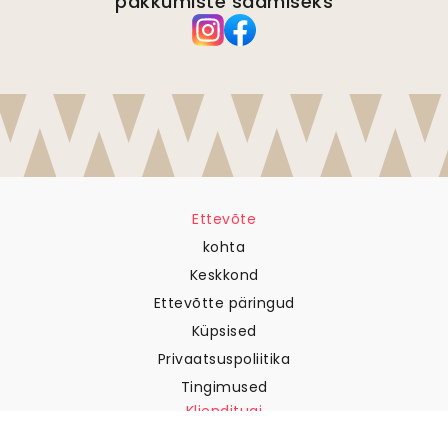
pakkumiste saamiseks
Ettevõte
kohta
Keskkond
Ettevõtte päringud
Küpsised
Privaatsuspoliitika
Tingimused
Klienditugi
Võtke meiega ühendust