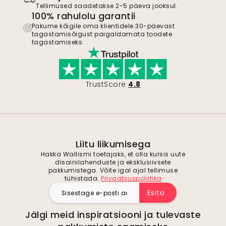
Tellimused saadetakse 2-5 päeva jooksul.
100% rahulolu garantii
Pakume kõigile oma klientidele 30-päevast
tagastamisõigust paigaldamata toodete
tagastamiseks.
TrustScore
4.8
Liitu liikumisega
Hakka Wallismi toetajaks, et olla kursis uute
disainilahenduste ja eksklusiivsete
pakkumistega. Võite igal ajal tellimuse
tühistada.
Privaatsuspoliitika
Esita
Jälgi meid inspiratsiooni ja tulevaste