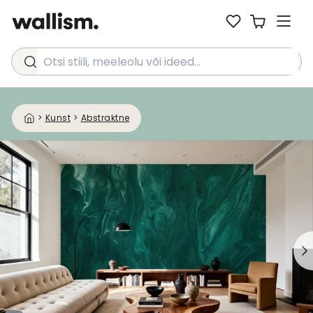
Otsi stiili, meeleolu või ideed...
>
Kunst
>
Abstraktne