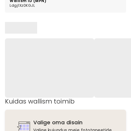
Wallism ID (MPN)
Ldgj1Xz0KGJL
Kuidas wallism toimib
Valige oma disain
Valige kujundus meie fototapeetide