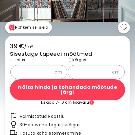
Rohkem selliseid
39 €
/
m²
Sisestage tapeedi mõõtmed
Laius
Kõrgus
cm
cm
Näita hinda ja kohandada mõõtude
järgi
Lisada 7-10 cm lisavaru
Valmistatud Rootsis
30-päevane tagastusõigus
Tasuta kohaletoimetamine