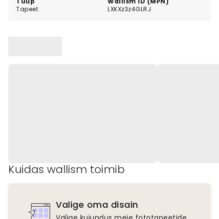
Tüüp
Wallism ID (MPN)
Tapeet
LXKXz3z4GLRJ
Kuidas wallism toimib
Valige oma disain
Valige kujundus meie fototapeetide