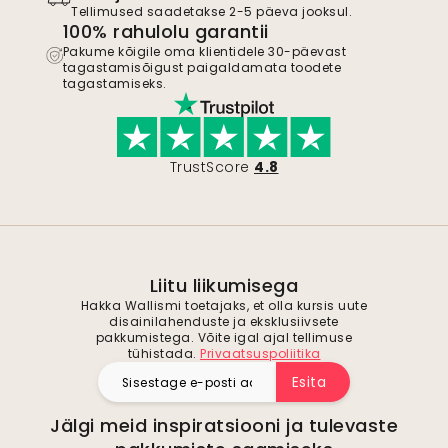
Tellimused saadetakse 2-5 päeva jooksul.
100% rahulolu garantii
Pakume kõigile oma klientidele 30-päevast
tagastamisõigust paigaldamata toodete
tagastamiseks.
TrustScore
4.8
Liitu liikumisega
Hakka Wallismi toetajaks, et olla kursis uute
disainilahenduste ja eksklusiivsete
pakkumistega. Võite igal ajal tellimuse
tühistada.
Privaatsuspoliitika
Esita
Jälgi meid inspiratsiooni ja tulevaste