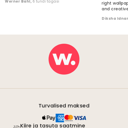
Werner Bahl
,
6 tundi tagasi
right wallp
and creative
Diksha Idna
Turvalised maksed
Kiire ja tasuta saatmine