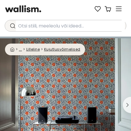
Otsi stiili, meeleolu või ideed...
>
...
>
Lilleline
>
Kujutlusvõimelised