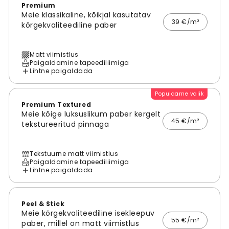
Premium
Meie klassikaline, kõikjal kasutatav
39 €/m²
kõrgekvaliteediline paber
Matt viimistlus
Paigaldamine tapeediliimiga
Lihtne paigaldada
Populaarne valik
Premium Textured
Meie kõige luksuslikum paber kergelt
45 €/m²
tekstureeritud pinnaga
Tekstuurne matt viimistlus
Paigaldamine tapeediliimiga
Lihtne paigaldada
Peel & Stick
Meie kõrgekvaliteediline isekleepuv
55 €/m²
paber, millel on matt viimistlus