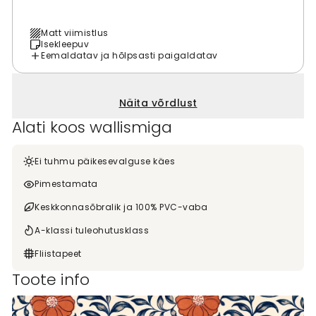
Matt viimistlus
Isekleepuv
Eemaldatav ja hõlpsasti paigaldatav
Näita võrdlust
Alati koos wallismiga
Ei tuhmu päikesevalguse käes
Pimestamata
Keskkonnasõbralik ja 100% PVC-vaba
A-klassi tuleohutusklass
Fliistapeet
Toote info