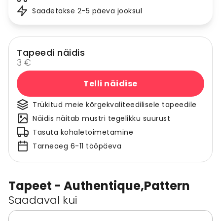
Saadetakse 2-5 päeva jooksul
Tapeedi näidis
3 €
Telli näidise
Trükitud meie kõrgekvaliteedilisele tapeedile
Näidis näitab mustri tegelikku suurust
Tasuta kohaletoimetamine
Tarneaeg 6-11 tööpäeva
Tapeet - Authentique,Pattern
Saadaval kui