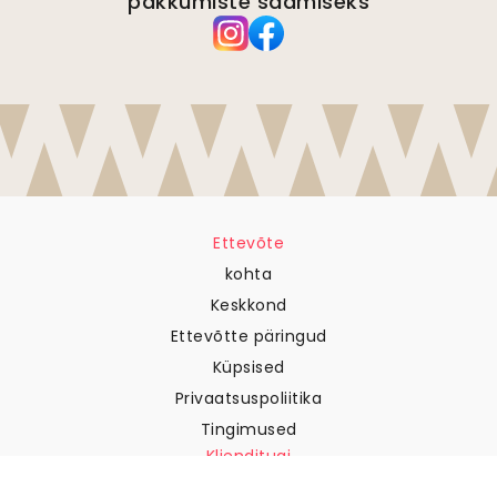
pakkumiste saamiseks
Ettevõte
kohta
Keskkond
Ettevõtte päringud
Küpsised
Privaatsuspoliitika
Tingimused
Klienditugi
Võtke meiega ühendust