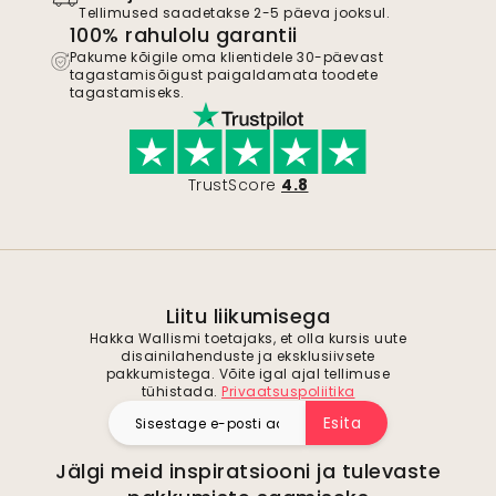
Tellimused saadetakse 2-5 päeva jooksul.
100% rahulolu garantii
Pakume kõigile oma klientidele 30-päevast
tagastamisõigust paigaldamata toodete
tagastamiseks.
TrustScore
4.8
Liitu liikumisega
Hakka Wallismi toetajaks, et olla kursis uute
disainilahenduste ja eksklusiivsete
pakkumistega. Võite igal ajal tellimuse
tühistada.
Privaatsuspoliitika
Esita
Jälgi meid inspiratsiooni ja tulevaste