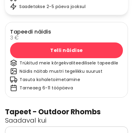
Saadetakse 2-5 päeva jooksul
Tapeedi näidis
3 €
Telli näidise
Trükitud meie kõrgekvaliteedilisele tapeedile
Näidis näitab mustri tegelikku suurust
Tasuta kohaletoimetamine
Tarneaeg 6-11 tööpäeva
Tapeet - Outdoor Rhombs
Saadaval kui