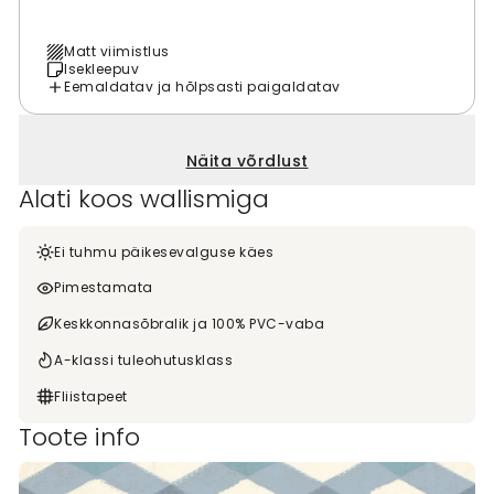
Matt viimistlus
Isekleepuv
Eemaldatav ja hõlpsasti paigaldatav
Näita võrdlust
Alati koos wallismiga
Ei tuhmu päikesevalguse käes
Pimestamata
Keskkonnasõbralik ja 100% PVC-vaba
A-klassi tuleohutusklass
Fliistapeet
Toote info