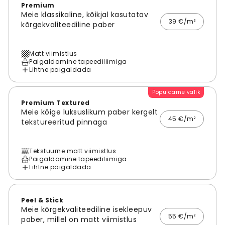
Premium
Meie klassikaline, kõikjal kasutatav
39 €/m²
kõrgekvaliteediline paber
Matt viimistlus
Paigaldamine tapeediliimiga
Lihtne paigaldada
Populaarne valik
Premium Textured
Meie kõige luksuslikum paber kergelt
45 €/m²
tekstureeritud pinnaga
Tekstuurne matt viimistlus
Paigaldamine tapeediliimiga
Lihtne paigaldada
Peel & Stick
Meie kõrgekvaliteediline isekleepuv
55 €/m²
paber, millel on matt viimistlus