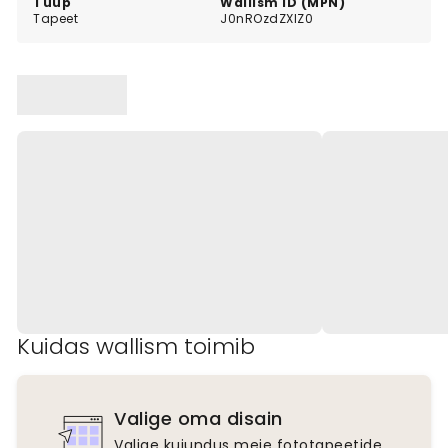
Tüüp
Wallism ID (MPN)
Tapeet
J0nROzdZXlZ0
Kuidas wallism toimib
Valige oma disain
Valige kujundus meie fototapeetide