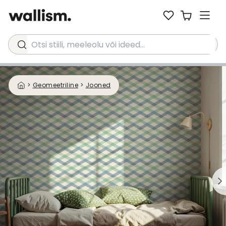
Otsi stiili, meeleolu või ideed...
>
Geomeetriline
>
Jooned