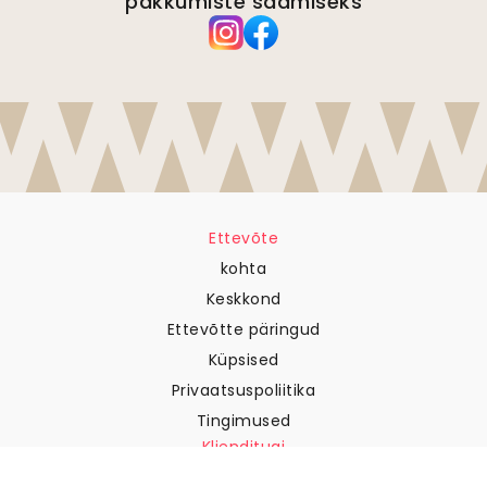
pakkumiste saamiseks
Ettevõte
kohta
Keskkond
Ettevõtte päringud
Küpsised
Privaatsuspoliitika
Tingimused
Klienditugi
Võtke meiega ühendust