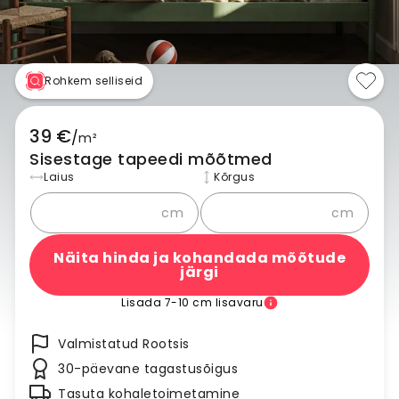
Rohkem selliseid
39 €
/
m²
Sisestage tapeedi mõõtmed
Laius
Kõrgus
cm
cm
Näita hinda ja kohandada mõõtude
järgi
Lisada 7-10 cm lisavaru
Valmistatud Rootsis
30-päevane tagastusõigus
Tasuta kohaletoimetamine