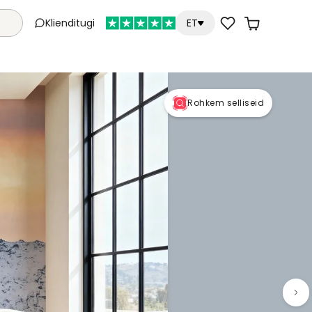
Klienditugi
ET
Rohkem selliseid