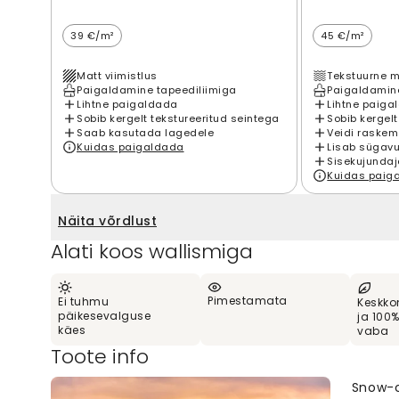
39 €/m²
45 €/m²
Matt viimistlus
Tekstuurne m
Paigaldamine tapeediliimiga
Paigaldamine
Lihtne paigaldada
Lihtne paiga
Sobib kergelt tekstureeritud seintega
Sobib kergelt
Saab kasutada lagedele
Veidi raskem
Kuidas paigaldada
Lisab sügavu
Sisekujundaj
Kuidas paig
Näita võrdlust
Alati koos wallismiga
Pimestamata
Ei tuhmu
Keskko
päikesevalguse
ja 100
käes
vaba
Toote info
Snow-c