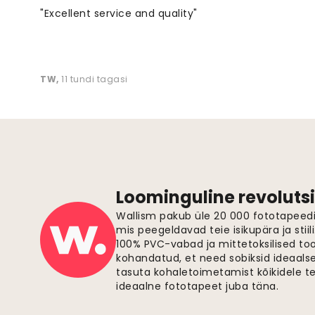
"Excellent service and quality"
TW
,
11 tundi tagasi
Loominguline revolutsi
Wallism pakub üle 20 000 fototapeedi,
mis peegeldavad teie isikupära ja stiil
100% PVC-vabad ja mittetoksilised to
kohandatud, et need sobiksid ideaalsel
tasuta kohaletoimetamist kõikidele t
ideaalne fototapeet juba täna.