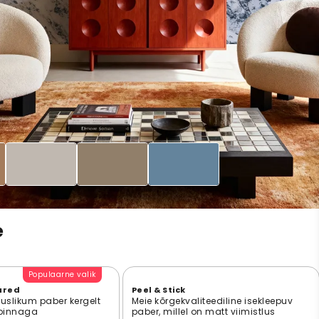
e
Populaarne valik
ured
Peel & Stick
suslikum paber kergelt
Meie kõrgekvaliteediline isekleepuv
 pinnaga
paber, millel on matt viimistlus