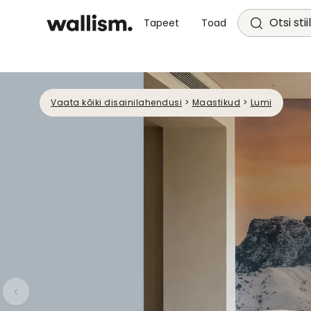
Otsi stii
Tapeet
Toad
Vaata kõiki disainilahendusi
>
Maastikud
>
Lumi