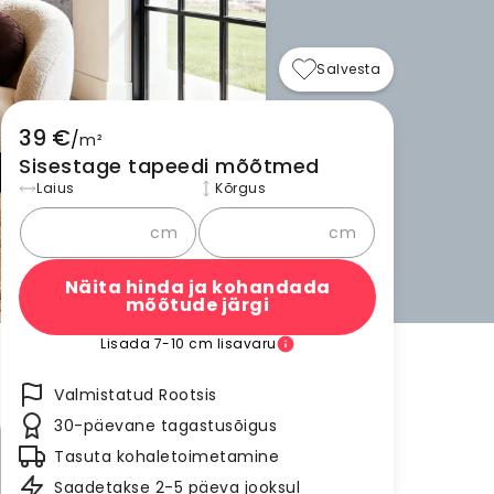
Salvesta
39 €
/
m²
Sisestage tapeedi mõõtmed
Laius
Kõrgus
cm
cm
Näita hinda ja kohandada
mõõtude järgi
Lisada 7-10 cm lisavaru
Valmistatud Rootsis
30-päevane tagastusõigus
Tasuta kohaletoimetamine
Saadetakse 2-5 päeva jooksul