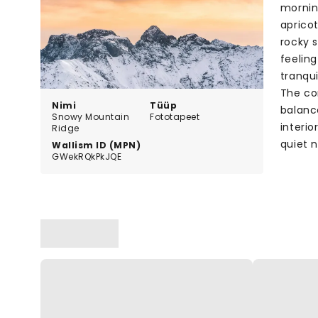
mornin
apricot
rocky 
feelin
tranqu
The co
Nimi
Tüüp
balanc
Snowy Mountain
Fototapeet
interi
Ridge
quiet 
Wallism ID (MPN)
GWekRQkPkJQE