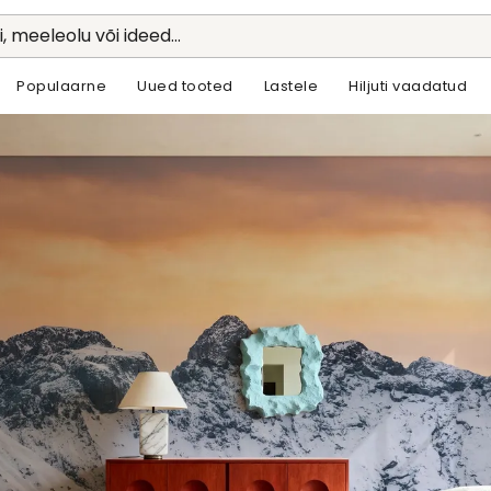
li, meeleolu või ideed...
Populaarne
Uued tooted
Lastele
Hiljuti vaadatud