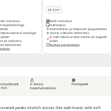
55 €/m²
att viimistlus
Matt viimistlus
 tapeediliimiga
Isekleepuv
ldada
Eemaldatav ja hõlpsasti paigaldatav
 tekstureeritud seintega
Üürnik-sõbralik alternatiiv
 paber
Ei sobi tekstuursete seinte või lagede
st ja iseloomu
jaoks
ad eelistavad
Kuidas paigaldada
aldada
nnasõbralik
A-klassi
Fliistapeet
% PVC-
tuleohutusklass
overed peaks stretch across this wall mural, with soft