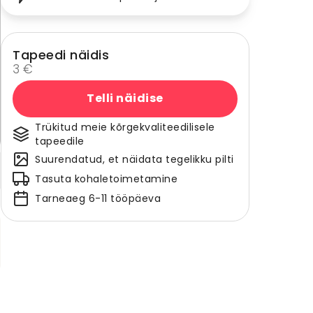
Tapeedi näidis
3 €
Telli näidise
Trükitud meie kõrgekvaliteedilisele
tapeedile
Suurendatud, et näidata tegelikku pilti
Tasuta kohaletoimetamine
Tarneaeg 6-11 tööpäeva