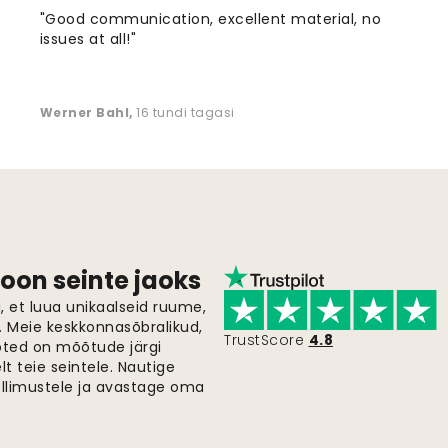
"Good communication, excellent material, no
issues at all!"
Werner Bahl
,
16 tundi tagasi
oon seinte jaoks
 et luua unikaalseid ruume,
i. Meie keskkonnasõbralikud,
TrustScore
4.8
oted on mõõtude järgi
t teie seintele. Nautige
ellimustele ja avastage oma