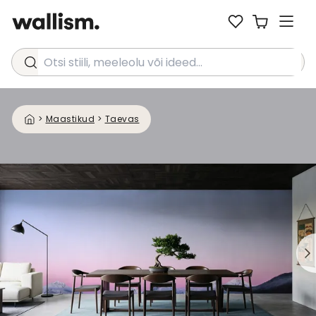
Otsi stiili, meeleolu või ideed...
>
Maastikud
>
Taevas