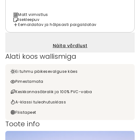
Matt viimistlus
Isekleepuv
Eemaldatav ja hõlpsasti paigaldatav
Näita võrdlust
Alati koos wallismiga
Ei tuhmu päikesevalguse käes
Pimestamata
Keskkonnasõbralik ja 100% PVC-vaba
A-klassi tuleohutusklass
Fliistapeet
Toote info