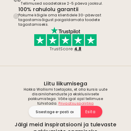
Tellimused saadetakse 2-5 päeva jooksul.
100% rahulolu garantii
Pakume kõigile oma klientidele 30-päevast
tagastamisõigust paigaldamata toodete
tagastamiseks.
TrustScore
4.8
Liitu liikumisega
Hakka Wallismi toetajaks, et olla kursis uute
disainilahenduste ja eksklusiivsete
pakkumistega. Võite igal ajal tellimuse
tühistada.
Privaatsuspoliitika
Esita
Jälgi meid inspiratsiooni ja tulevaste