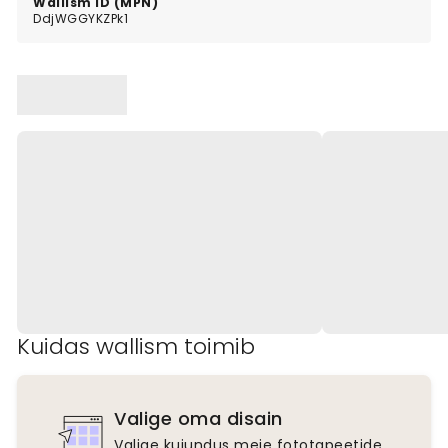
Wallism ID (MPN)
DdjWGGYKZPk1
Kuidas wallism toimib
Valige oma disain
Valige kujundus meie fototapeetide