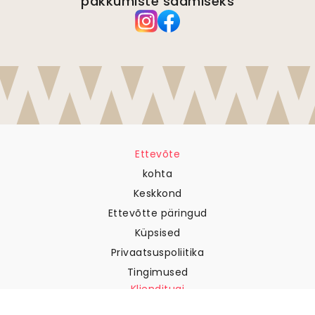
pakkumiste saamiseks
Ettevõte
kohta
Keskkond
Ettevõtte päringud
Küpsised
Privaatsuspoliitika
Tingimused
Klienditugi
Võtke meiega ühendust