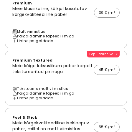
Premium
Meie klassikaline, kõikjal kasutatav
39 €/m²
kõrgekvaliteediline paber
Matt viimistlus
Paigaldamine tapeediliimiga
Lihtne paigaldada
Populaarne valik
Premium Textured
Meie kõige luksuslikum paber kergelt
45 €/m²
tekstureeritud pinnaga
Tekstuurne matt viimistlus
Paigaldamine tapeediliimiga
Lihtne paigaldada
Peel & Stick
Meie kõrgekvaliteediline isekleepuv
55 €/m²
paber, millel on matt viimistlus