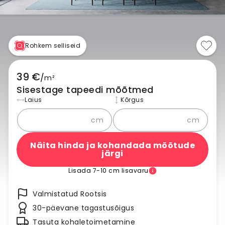
Rohkem selliseid
39 €
/
m²
Sisestage tapeedi mõõtmed
Laius
Kõrgus
cm
cm
Näita hinda ja kohandada mõõtude
järgi
Lisada 7-10 cm lisavaru
Valmistatud Rootsis
30-päevane tagastusõigus
Tasuta kohaletoimetamine