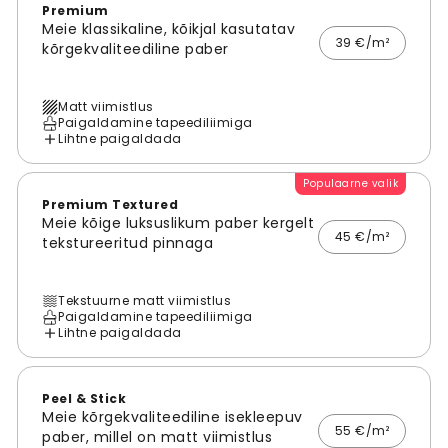
Premium
Meie klassikaline, kõikjal kasutatav
39 €/m²
kõrgekvaliteediline paber
Matt viimistlus
Paigaldamine tapeediliimiga
Lihtne paigaldada
Populaarne valik
Premium Textured
Meie kõige luksuslikum paber kergelt
45 €/m²
tekstureeritud pinnaga
Tekstuurne matt viimistlus
Paigaldamine tapeediliimiga
Lihtne paigaldada
Peel & Stick
Meie kõrgekvaliteediline isekleepuv
55 €/m²
paber, millel on matt viimistlus