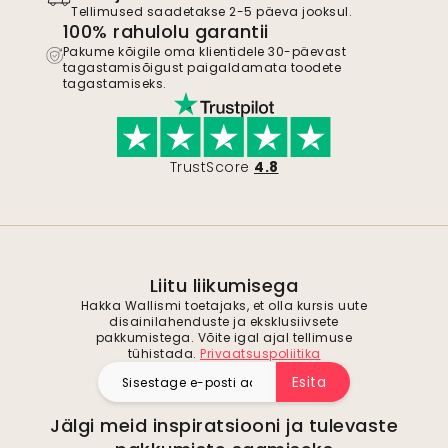
Tellimused saadetakse 2-5 päeva jooksul.
100% rahulolu garantii
Pakume kõigile oma klientidele 30-päevast
tagastamisõigust paigaldamata toodete
tagastamiseks.
TrustScore
4.8
Liitu liikumisega
Hakka Wallismi toetajaks, et olla kursis uute
disainilahenduste ja eksklusiivsete
pakkumistega. Võite igal ajal tellimuse
tühistada.
Privaatsuspoliitika
Esita
Jälgi meid inspiratsiooni ja tulevaste