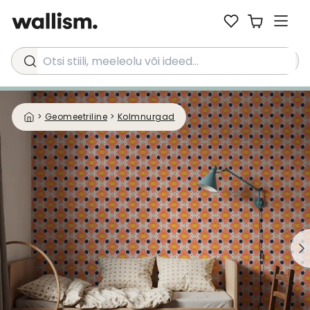
Otsi stiili, meeleolu või ideed...
>
Geomeetriline
>
Kolmnurgad