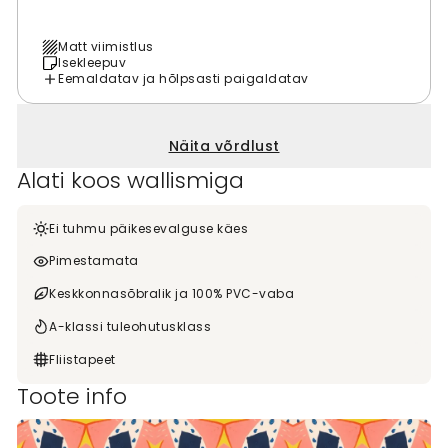
Matt viimistlus
Isekleepuv
Eemaldatav ja hõlpsasti paigaldatav
Näita võrdlust
Alati koos wallismiga
Ei tuhmu päikesevalguse käes
Pimestamata
Keskkonnasõbralik ja 100% PVC-vaba
A-klassi tuleohutusklass
Fliistapeet
Toote info