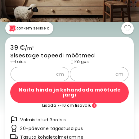
Rohkem selliseid
39 €
/
m²
Sisestage tapeedi mõõtmed
Laius
Kõrgus
cm
cm
Näita hinda ja kohandada mõõtude
järgi
Lisada 7-10 cm lisavaru
Valmistatud Rootsis
30-päevane tagastusõigus
Tasuta kohaletoimetamine