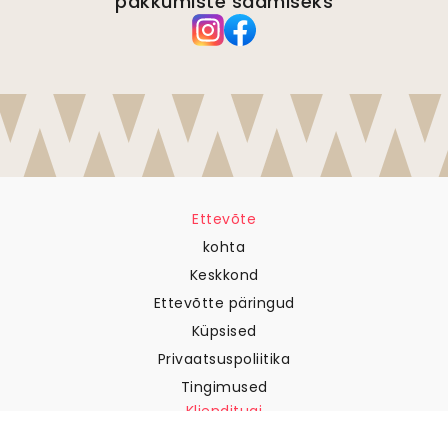
pakkumiste saamiseks
Ettevõte
kohta
Keskkond
Ettevõtte päringud
Küpsised
Privaatsuspoliitika
Tingimused
Klienditugi
Võtke meiega ühendust