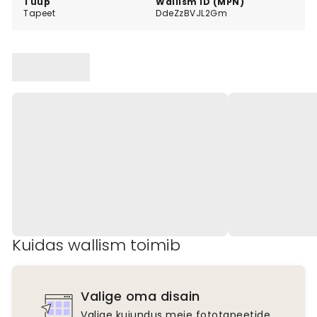
Tüüp
Wallism ID (MPN)
Tapeet
DdeZzBVJL2Gm
Kuidas wallism toimib
Valige oma disain
Valige kujundus meie fototapeetide