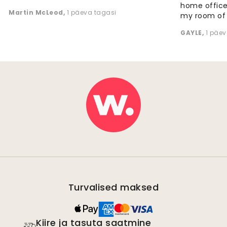
home office
Martin McLeod
,
1 päeva tagasi
my room of d
GAYLE
,
1 päev
Turvalised maksed
Kiire ja tasuta saatmine