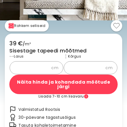
Rohkem selliseid
39 €
/
m²
Sisestage tapeedi mõõtmed
Laius
Kõrgus
cm
cm
Näita hinda ja kohandada mõõtude
järgi
Lisada 7-10 cm lisavaru
Valmistatud Rootsis
30-päevane tagastusõigus
Tasuta kohaletoimetamine