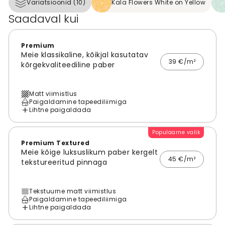
Variatsioonid (10)
Kala Flowers White on Yellow
Saadaval kui
Premium
Meie klassikaline, kõikjal kasutatav
39 €/m²
kõrgekvaliteediline paber
Matt viimistlus
Paigaldamine tapeediliimiga
Lihtne paigaldada
Populaarne valik
Premium Textured
Meie kõige luksuslikum paber kergelt
45 €/m²
tekstureeritud pinnaga
Tekstuurne matt viimistlus
Paigaldamine tapeediliimiga
Lihtne paigaldada