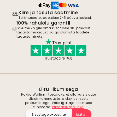
Kiire ja tasuta saatmine
Tellimused saadetakse 2-5 päeva jooksul.
100% rahulolu garantii
Pakume kõigile oma klientidele 30-päevast
tagastamisõigust paigaldamata toodete
tagastamiseks.
TrustScore
4.8
Liitu liikumisega
Hakka Wallismi toetajaks, et olla kursis uute
disainilahenduste ja eksklusiivsete
pakkumistega. Võite igal ajal tellimuse
tühistada.
Privaatsuspoliitika
Esita