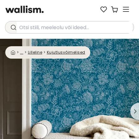
Otsi stiili, meeleolu või ideed...
>
...
>
Lilleline
>
Kujutlusvõimelised