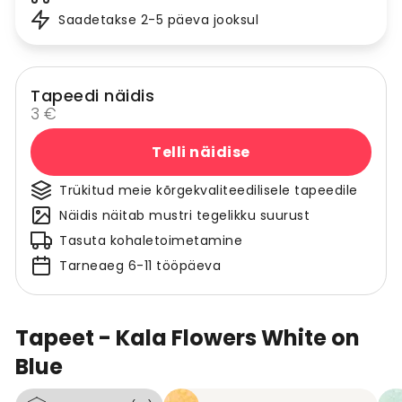
Saadetakse 2-5 päeva jooksul
Tapeedi näidis
3 €
Telli näidise
Trükitud meie kõrgekvaliteedilisele tapeedile
Näidis näitab mustri tegelikku suurust
Tasuta kohaletoimetamine
Tarneaeg 6-11 tööpäeva
Tapeet - Kala Flowers White on
Blue