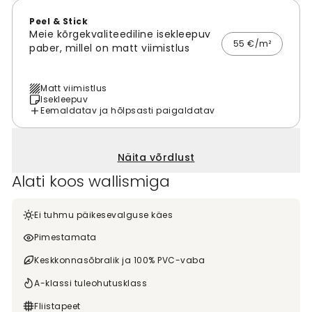
Peel & Stick
Meie kõrgekvaliteediline isekleepuv
55 €/m²
paber, millel on matt viimistlus
Matt viimistlus
Isekleepuv
Eemaldatav ja hõlpsasti paigaldatav
Näita võrdlust
Alati koos wallismiga
Ei tuhmu päikesevalguse käes
Pimestamata
Keskkonnasõbralik ja 100% PVC-vaba
A-klassi tuleohutusklass
Fliistapeet