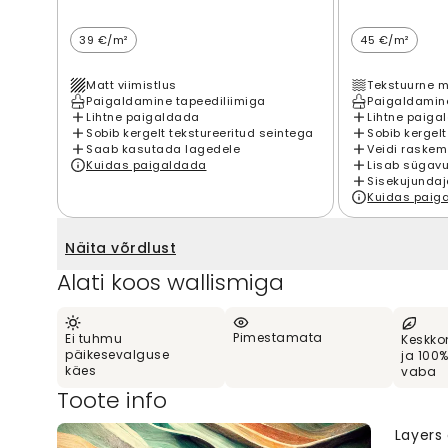
39 €/m²
45 €/m²
Matt viimistlus
Tekstuurne m
Paigaldamine tapeediliimiga
Paigaldamine
Lihtne paigaldada
Lihtne paiga
Sobib kergelt tekstureeritud seintega
Sobib kergelt
Saab kasutada lagedele
Veidi raskem
Kuidas paigaldada
Lisab sügavu
Sisekujundaj
Kuidas paig
Näita võrdlust
Alati koos wallismiga
Pimestamata
Ei tuhmu
Keskko
päikesevalguse
ja 100
käes
vaba
Toote info
Layers