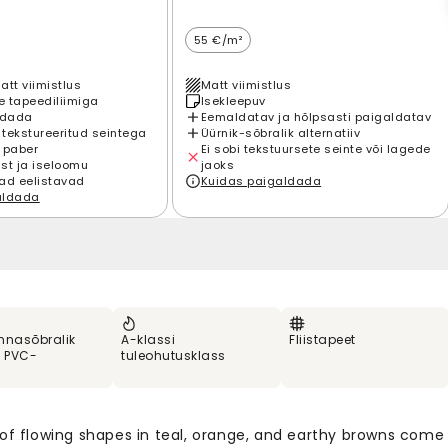
55 €/m²
att viimistlus
Matt viimistlus
 tapeediliimiga
Isekleepuv
ldada
Eemaldatav ja hõlpsasti paigaldatav
 tekstureeritud seintega
Üürnik-sõbralik alternatiiv
 paber
Ei sobi tekstuursete seinte või lagede
st ja iseloomu
jaoks
ad eelistavad
Kuidas paigaldada
aldada
nnasõbralik
A-klassi
Fliistapeet
% PVC-
tuleohutusklass
 of flowing shapes in teal, orange, and earthy browns come