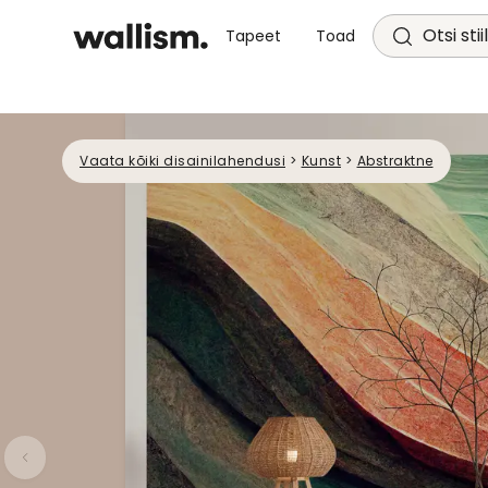
Otsi stii
Tapeet
Toad
Vaata kõiki disainilahendusi
>
Kunst
>
Abstraktne