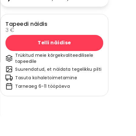
Tapeedi näidis
3 €
Telli näidise
Trükitud meie kõrgekvaliteedilisele
tapeedile
Suurendatud, et näidata tegelikku pilti
Tasuta kohaletoimetamine
Tarneaeg 6-11 tööpäeva