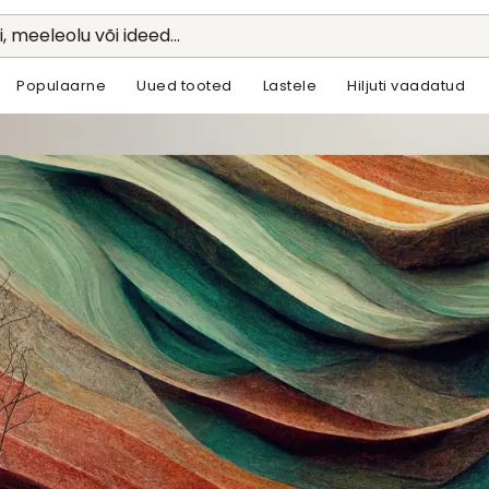
li, meeleolu või ideed...
Populaarne
Uued tooted
Lastele
Hiljuti vaadatud