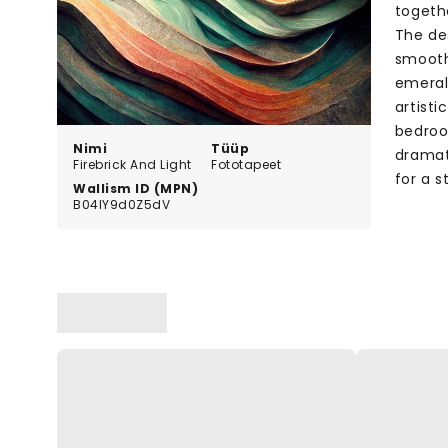
togethe
The de
smooth
emeral
artisti
bedroo
Nimi
Tüüp
dramati
Firebrick And Light
Fototapeet
for a s
Wallism ID (MPN)
B04lY9d0Z5dV