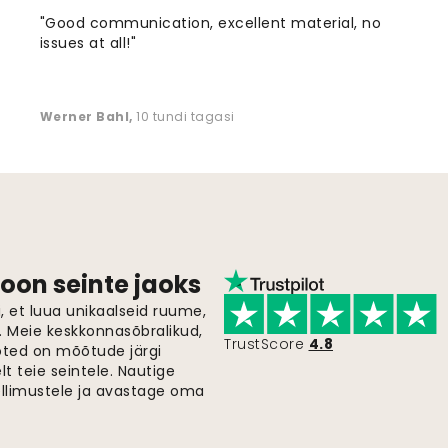
"Good communication, excellent material, no
issues at all!"
Werner Bahl
,
10 tundi tagasi
oon seinte jaoks
 et luua unikaalseid ruume,
i. Meie keskkonnasõbralikud,
TrustScore
4.8
oted on mõõtude järgi
t teie seintele. Nautige
ellimustele ja avastage oma