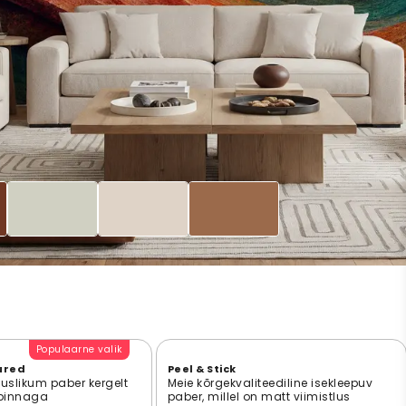
Populaarne valik
ured
Peel & Stick
suslikum paber kergelt
Meie kõrgekvaliteediline isekleepuv
 pinnaga
paber, millel on matt viimistlus