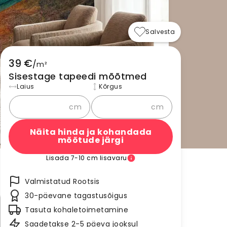
Salvesta
39 €
/
m²
Sisestage tapeedi mõõtmed
Laius
Kõrgus
cm
cm
Näita hinda ja kohandada
mõõtude järgi
Lisada 7-10 cm lisavaru
Valmistatud Rootsis
30-päevane tagastusõigus
Tasuta kohaletoimetamine
Saadetakse 2-5 päeva jooksul