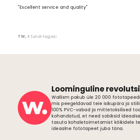
"Excellent service and quality"
TW
,
4 tundi tagasi
Loominguline revolutsi
Wallism pakub üle 20 000 fototapeedi,
mis peegeldavad teie isikupära ja stiil
100% PVC-vabad ja mittetoksilised to
kohandatud, et need sobiksid ideaalsel
tasuta kohaletoimetamist kõikidele t
ideaalne fototapeet juba täna.