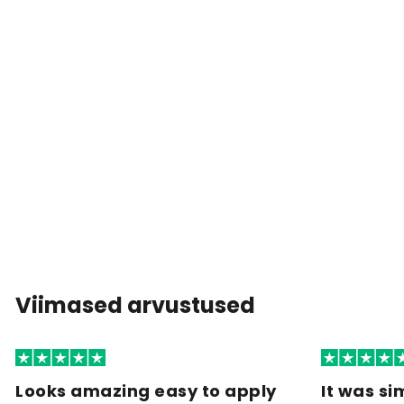
Viimased arvustused
Looks amazing easy to apply
It was si