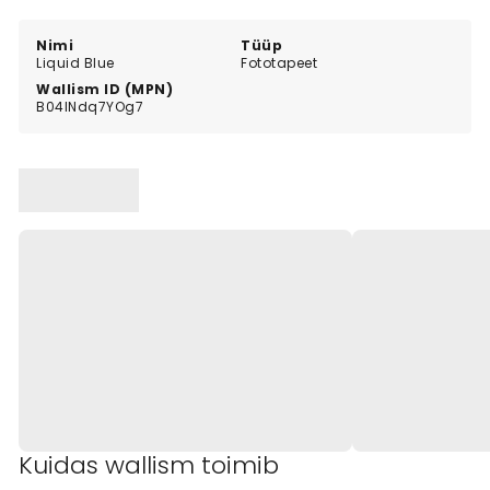
Nimi
Tüüp
Liquid Blue
Fototapeet
Wallism ID (MPN)
B04lNdq7YOg7
Kuidas wallism toimib