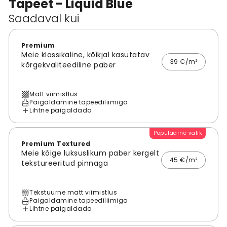
Tapeet - Liquid Blue
Saadaval kui
Premium
Meie klassikaline, kõikjal kasutatav
39 €/m²
kõrgekvaliteediline paber
Matt viimistlus
Paigaldamine tapeediliimiga
Lihtne paigaldada
Populaarne valik
Premium Textured
Meie kõige luksuslikum paber kergelt
45 €/m²
tekstureeritud pinnaga
Tekstuurne matt viimistlus
Paigaldamine tapeediliimiga
Lihtne paigaldada