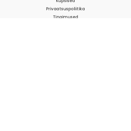
Küpsised
Privaatsuspoliitika
Tingimused
Klienditugi
Võtke meiega ühendust
Tagastused ja tagasimaksed
Laevandus
Kuidas mõõta oma seina
Kuidas riputada tapeeti
Kuidas paigaldada sekekleepuv
KKK
Tapeedi artiklid
Valige oma asukoht
Küpsiste seadete haldamine
© 2026 WALLISM, Rainbow bay AB. Kõik õigused kaitstud.