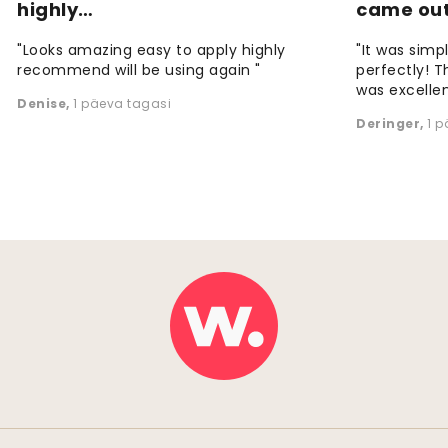
highly…
came ou
"Looks amazing easy to apply highly
"It was simp
recommend will be using again "
perfectly! T
was excellen
Denise
,
1 päeva tagasi
Deringer
,
1 