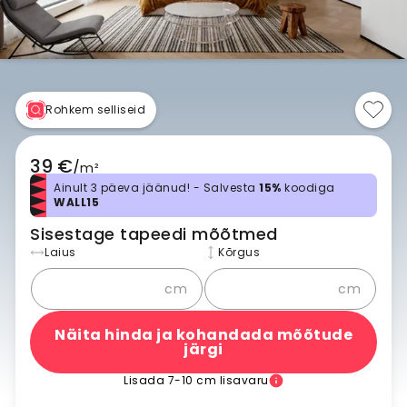
Rohkem selliseid
39 €
/
m²
Ainult 3 päeva jäänud! - Salvesta
15%
koodiga
WALL15
Sisestage tapeedi mõõtmed
Laius
Kõrgus
cm
cm
Näita hinda ja kohandada mõõtude
järgi
Lisada 7-10 cm lisavaru