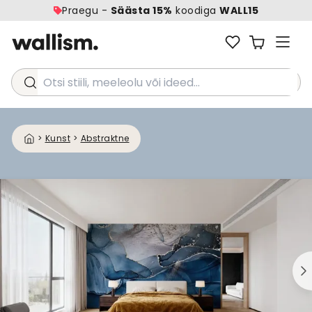
Praegu -
Säästa 15%
koodiga
WALL15
Otsi stiili, meeleolu või ideed...
>
Kunst
>
Abstraktne