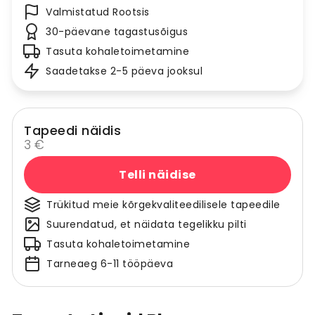
Valmistatud Rootsis
30-päevane tagastusõigus
Tasuta kohaletoimetamine
Saadetakse 2-5 päeva jooksul
Tapeedi näidis
3 €
Telli näidise
Trükitud meie kõrgekvaliteedilisele tapeedile
Suurendatud, et näidata tegelikku pilti
Tasuta kohaletoimetamine
Tarneaeg 6-11 tööpäeva