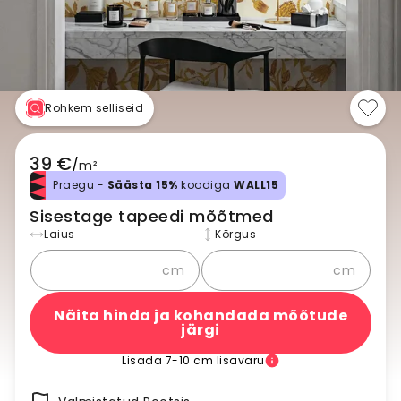
Rohkem selliseid
39 €
/
m²
Praegu -
Säästa 15%
koodiga
WALL15
Sisestage tapeedi mõõtmed
Laius
Kõrgus
cm
cm
Näita hinda ja kohandada mõõtude
järgi
Lisada 7-10 cm lisavaru