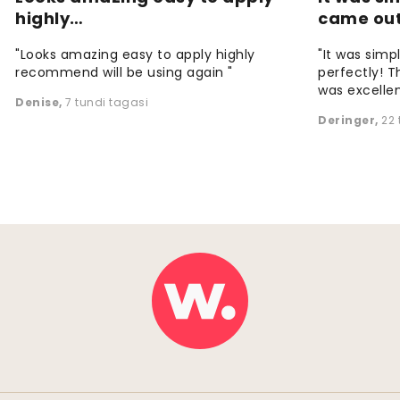
highly…
came ou
"Looks amazing easy to apply highly
"It was simp
recommend will be using again "
perfectly! T
was excellen
Denise
,
7 tundi tagasi
Deringer
,
22 