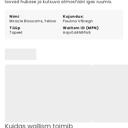
loovad hubase ja kutsuva atmosfääri igas ruumis.
Nimi
Kujundus:
Miracle Blossoms, Yellow
Paulina Vårregn
Tüüp
Wallism ID (MPN)
Tapeet
Aajv0d4N6Pa9
Kuidas wallism toimib