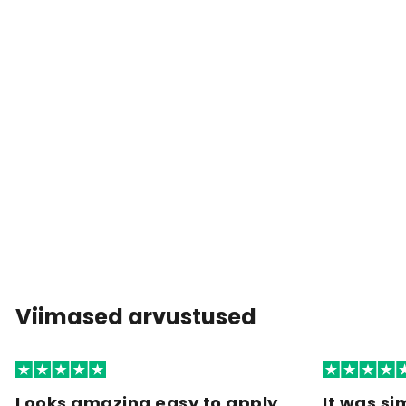
Viimased arvustused
Looks amazing easy to apply
It was si