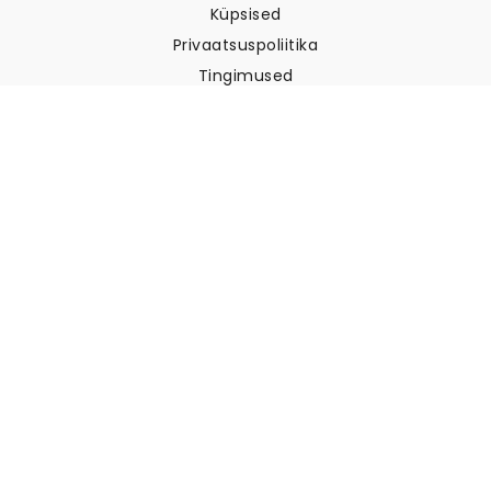
Küpsised
Privaatsuspoliitika
Tingimused
Klienditugi
Võtke meiega ühendust
Tagastused ja tagasimaksed
Laevandus
Kuidas mõõta oma seina
Kuidas riputada tapeeti
Kuidas paigaldada sekekleepuv
KKK
Tapeedi artiklid
Valige oma asukoht
Küpsiste seadete haldamine