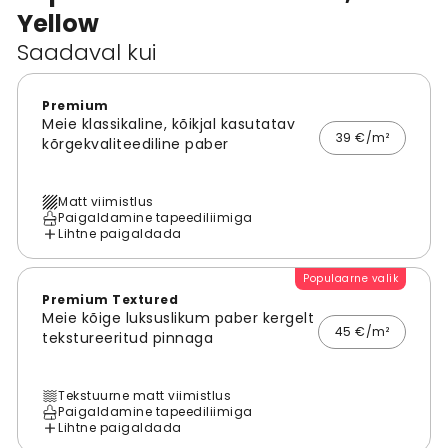
Yellow
Saadaval kui
Premium
Meie klassikaline, kõikjal kasutatav
39 €/m²
kõrgekvaliteediline paber
Matt viimistlus
Paigaldamine tapeediliimiga
Lihtne paigaldada
Populaarne valik
Premium Textured
Meie kõige luksuslikum paber kergelt
45 €/m²
tekstureeritud pinnaga
Tekstuurne matt viimistlus
Paigaldamine tapeediliimiga
Lihtne paigaldada