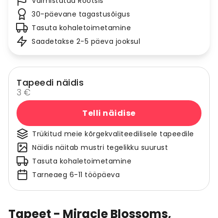
Valmistatud Rootsis
30-päevane tagastusõigus
Tasuta kohaletoimetamine
Saadetakse 2-5 päeva jooksul
Tapeedi näidis
3 €
Telli näidise
Trükitud meie kõrgekvaliteedilisele tapeedile
Näidis näitab mustri tegelikku suurust
Tasuta kohaletoimetamine
Tarneaeg 6-11 tööpäeva
Tapeet - Miracle Blossoms,