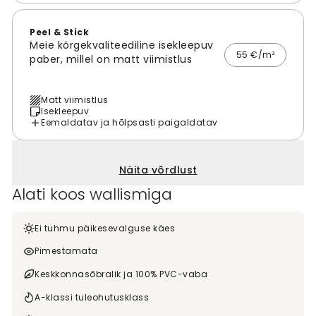
Peel & Stick
Meie kõrgekvaliteediline isekleepuv
55 €/m²
paber, millel on matt viimistlus
Matt viimistlus
Isekleepuv
Eemaldatav ja hõlpsasti paigaldatav
Näita võrdlust
Alati koos wallismiga
Ei tuhmu päikesevalguse käes
Pimestamata
Keskkonnasõbralik ja 100% PVC-vaba
A-klassi tuleohutusklass