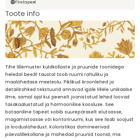
Fliistapeet
Toote info
Tihe lillemuster kuldkollaste ja pruunide toonidega
heledal beežil taustal toob ruumi rahuliku ja
maalähedase meeleolu. Piklikud kroonlehed ja
detailirohked tekstuurid annavad igale lillele unikaalse
ilme, samal ajal kui peenelt joonistatud lehed loovad
tasakaalustatud ja harmoonilise koosluse. See
botaaniline tapeet sobib suurepäraselt elutoasse,
magamistoasse või kontoriruumi, kus see lisab soojust
ja looduslähedust. Koloristikas domineerivad
päevalillekollane ja mahedad pruunid toonid, mis