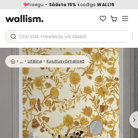
Praegu -
Säästa 15%
koodiga
WALL15
Otsi stiili, meeleolu või ideed...
>
...
>
Lilleline
>
Kujutlusvõimelised