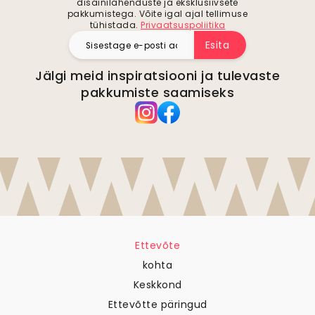
disainilahenduste ja eksklusiivsete
pakkumistega. Võite igal ajal tellimuse
tühistada.
Privaatsuspoliitika
Esita
Jälgi meid inspiratsiooni ja tulevaste
pakkumiste saamiseks
Ettevõte
kohta
Keskkond
Ettevõtte päringud