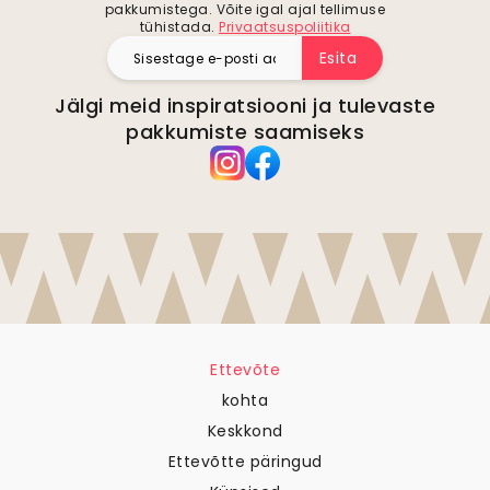
pakkumistega. Võite igal ajal tellimuse
tühistada.
Privaatsuspoliitika
Esita
Jälgi meid inspiratsiooni ja tulevaste
pakkumiste saamiseks
Ettevõte
kohta
Keskkond
Ettevõtte päringud