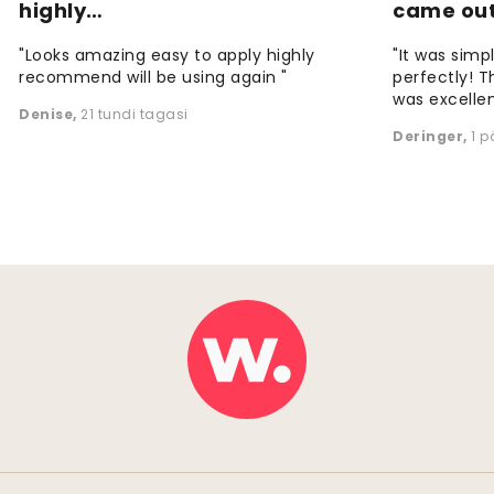
highly…
came ou
"Looks amazing easy to apply highly
"It was simp
recommend will be using again "
perfectly! T
was excellen
Denise
,
21 tundi tagasi
Deringer
,
1 