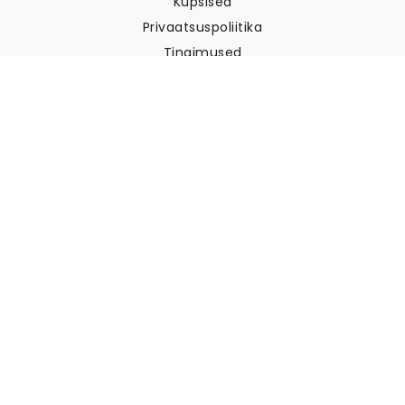
Küpsised
Privaatsuspoliitika
Tingimused
Klienditugi
Võtke meiega ühendust
Tagastused ja tagasimaksed
Laevandus
Kuidas mõõta oma seina
Kuidas riputada tapeeti
Kuidas paigaldada sekekleepuv
KKK
Tapeedi artiklid
Valige oma asukoht
Küpsiste seadete haldamine
© 2026 WALLISM, Rainbow bay AB. Kõik õigused kaitstud.