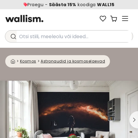
Praegu -
Säästa 15%
koodiga
WALL15
Otsi stiili, meeleolu või ideed...
>
Kosmos
>
Astronaudid ja kosmoselaevad