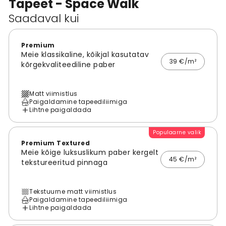
Tapeet - Space Walk
Saadaval kui
Premium
Meie klassikaline, kõikjal kasutatav
39 €/m²
kõrgekvaliteediline paber
Matt viimistlus
Paigaldamine tapeediliimiga
Lihtne paigaldada
Populaarne valik
Premium Textured
Meie kõige luksuslikum paber kergelt
45 €/m²
tekstureeritud pinnaga
Tekstuurne matt viimistlus
Paigaldamine tapeediliimiga
Lihtne paigaldada