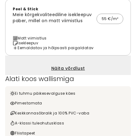
Peel & Stick
Meie kõrgekvaliteediline isekleepuv
55 €/m²
paber, millel on matt viimistlus
Matt viimistlus
Isekleepuv
Eemaldatav ja hõlpsasti paigaldatav
Näita võrdlust
Alati koos wallismiga
Ei tuhmu päikesevalguse käes
Pimestamata
Keskkonnasõbralik ja 100% PVC-vaba
A-klassi tuleohutusklass
Fliistapeet