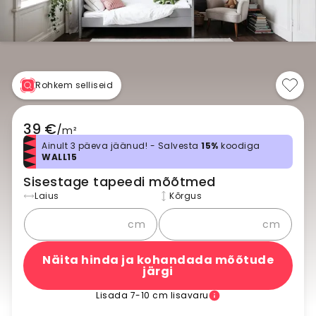
Rohkem selliseid
39 €
/
m²
Ainult 3 päeva jäänud! - Salvesta
15%
koodiga
WALL15
Sisestage tapeedi mõõtmed
Laius
Kõrgus
cm
cm
Näita hinda ja kohandada mõõtude
järgi
Lisada 7-10 cm lisavaru