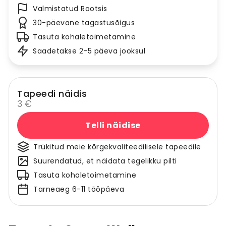
Valmistatud Rootsis
30-päevane tagastusõigus
Tasuta kohaletoimetamine
Saadetakse 2-5 päeva jooksul
Tapeedi näidis
3 €
Telli näidise
Trükitud meie kõrgekvaliteedilisele tapeedile
Suurendatud, et näidata tegelikku pilti
Tasuta kohaletoimetamine
Tarneaeg 6-11 tööpäeva