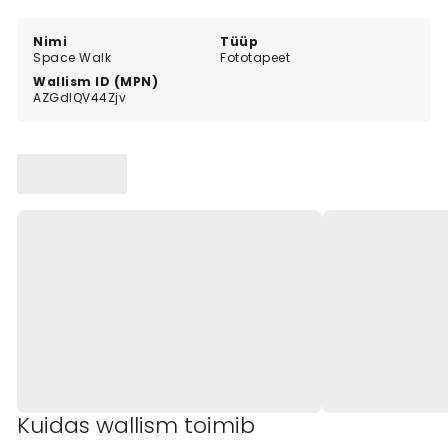
designed to inspire and spark imagination.
Nimi
Tüüp
Space Walk
Fototapeet
Wallism ID (MPN)
AZGdlQV44Zjv
Kuidas wallism toimib