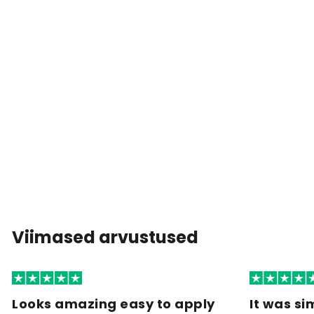
Viimased arvustused
Looks amazing easy to apply
It was si