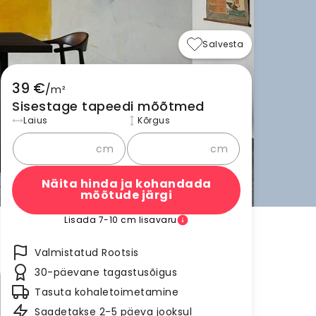
Salvesta
39 €
/
m²
Sisestage tapeedi mõõtmed
Laius
Kõrgus
cm
cm
Näita hinda ja kohandada
mõõtude järgi
Lisada 7-10 cm lisavaru
Valmistatud Rootsis
30-päevane tagastusõigus
Tasuta kohaletoimetamine
Saadetakse 2-5 päeva jooksul