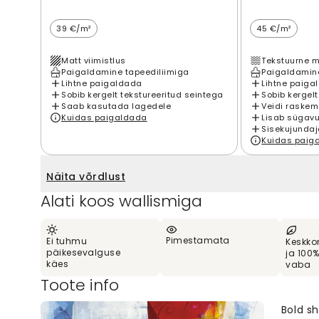
39 €/m²
45 €/m²
Matt viimistlus
Tekstuurne m
Paigaldamine tapeediliimiga
Paigaldamine
Lihtne paigaldada
Lihtne paiga
Sobib kergelt tekstureeritud seintega
Sobib kergelt
Saab kasutada lagedele
Veidi raskem
Kuidas paigaldada
Lisab sügavu
Sisekujundaj
Kuidas paig
Näita võrdlust
Alati koos wallismiga
Pimestamata
Ei tuhmu
Keskko
päikesevalguse
ja 100
käes
vaba
Toote info
Bold sh