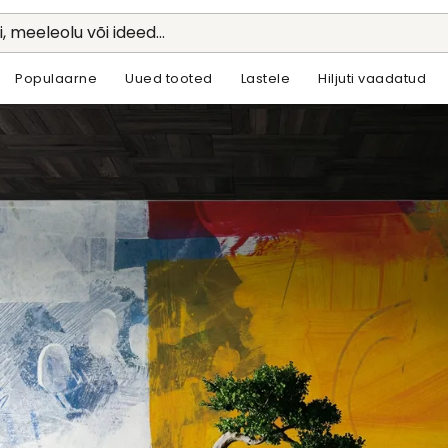
li, meeleolu või ideed...
Populaarne
Uued tooted
Lastele
Hiljuti vaadatud