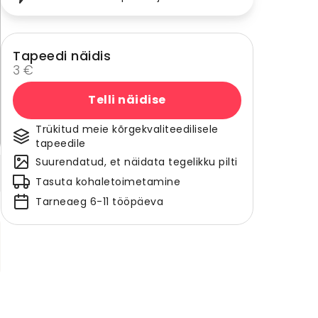
Tapeedi näidis
3 €
Telli näidise
Trükitud meie kõrgekvaliteedilisele
tapeedile
Suurendatud, et näidata tegelikku pilti
Tasuta kohaletoimetamine
Tarneaeg 6-11 tööpäeva