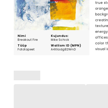
true st
orange
backgr
creati
textur
energy.
Nimi
Kujundus:
offices
Breakout Fire
Mike Schick
color 
Tüüp
Wallism ID (MPN)
visual 
Fototapeet
A4XladgB2NmD