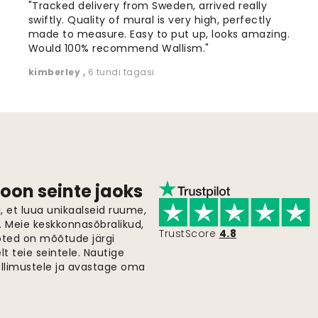
"Tracked delivery from Sweden, arrived really
swiftly. Quality of mural is very high, perfectly
made to measure. Easy to put up, looks amazing.
Would 100% recommend Wallism."
kimberley
,
6 tundi tagasi
oon seinte jaoks
 et luua unikaalseid ruume,
i. Meie keskkonnasõbralikud,
TrustScore
4.8
oted on mõõtude järgi
t teie seintele. Nautige
ellimustele ja avastage oma