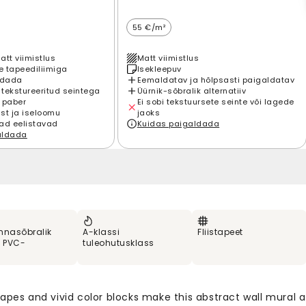
55 €/m²
att viimistlus
Matt viimistlus
 tapeediliimiga
Isekleepuv
ldada
Eemaldatav ja hõlpsasti paigaldatav
 tekstureeritud seintega
Üürnik-sõbralik alternatiiv
 paber
Ei sobi tekstuursete seinte või lagede
st ja iseloomu
jaoks
ad eelistavad
Kuidas paigaldada
aldada
nnasõbralik
A-klassi
Fliistapeet
% PVC-
tuleohutusklass
apes and vivid color blocks make this abstract wall mural a