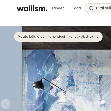
Otsi stii
Tapeet
Toad
Vaata kõiki disainilahendusi
>
Kunst
>
Abstraktne