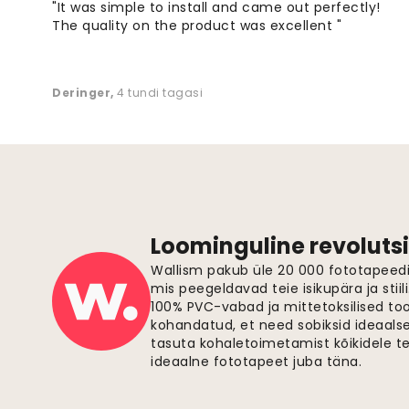
"It was simple to install and came out perfectly!
The quality on the product was excellent "
Deringer
,
4 tundi tagasi
Loominguline revolutsi
Wallism pakub üle 20 000 fototapeedi,
mis peegeldavad teie isikupära ja stiil
100% PVC-vabad ja mittetoksilised to
kohandatud, et need sobiksid ideaalsel
tasuta kohaletoimetamist kõikidele t
ideaalne fototapeet juba täna.