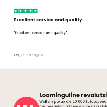
Excellent service and quality
"Excellent service and quality"
TW
,
7 tundi tagasi
Loominguline revolutsi
Wallism pakub üle 20 000 fototapeedi,
mis peegeldavad teie isikupära ja stiil