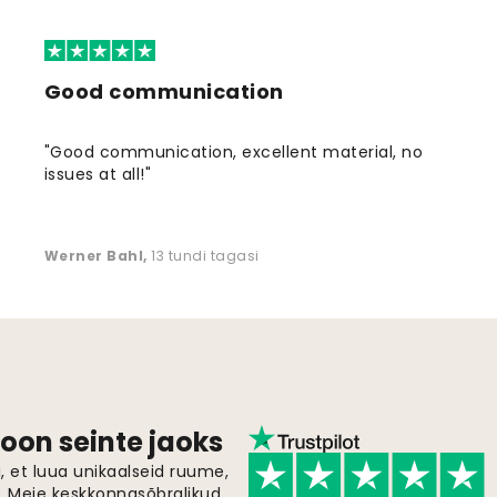
Good communication
"Good communication, excellent material, no
issues at all!"
Werner Bahl
,
13 tundi tagasi
oon seinte jaoks
 et luua unikaalseid ruume,
i. Meie keskkonnasõbralikud,