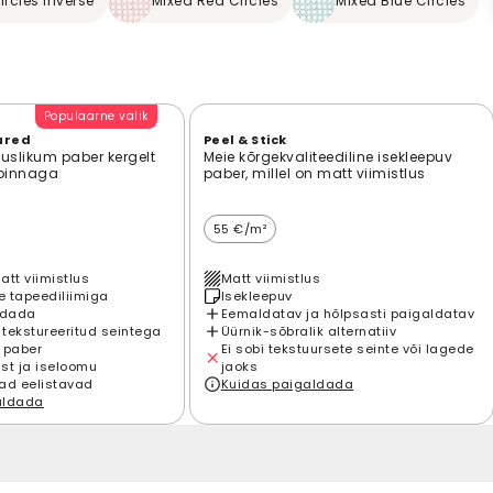
rcles Inverse
Mixed Red Circles
Mixed Blue Circles
Populaarne valik
ured
Peel & Stick
suslikum paber kergelt
Meie kõrgekvaliteediline isekleepuv
 pinnaga
paber, millel on matt viimistlus
55 €/m²
att viimistlus
Matt viimistlus
 tapeediliimiga
Isekleepuv
ldada
Eemaldatav ja hõlpsasti paigaldatav
 tekstureeritud seintega
Üürnik-sõbralik alternatiiv
 paber
Ei sobi tekstuursete seinte või lagede
st ja iseloomu
jaoks
ad eelistavad
Kuidas paigaldada
aldada