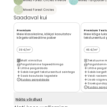
Mixed Forest Circles Inverse
Mixed Turqouise Ci
Mixed Forest Circles
Saadaval kui
Premium
Premium Text
Meie klassikaline, kõikjal kasutatav
Meie kõige luk
kõrgekvaliteediline paber
tekstureeritud
39 €/m²
45 €/m²
Matt viimistlus
Tekstuurne m
Paigaldamine tapeediliimiga
Paigaldamine
Lihtne paigaldada
Lihtne paiga
Sobib kergelt tekstureeritud seintega
Sobib kergelt
Saab kasutada lagedele
Veidi raskem
Kuidas paigaldada
Lisab sügavu
Sisekujundaj
Kuidas paig
Näita võrdlust