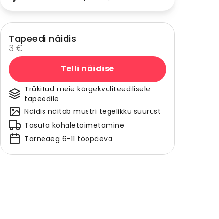
Tapeedi näidis
3 €
Telli näidise
Trükitud meie kõrgekvaliteedilisele
tapeedile
Näidis näitab mustri tegelikku suurust
Tasuta kohaletoimetamine
Tarneaeg 6-11 tööpäeva