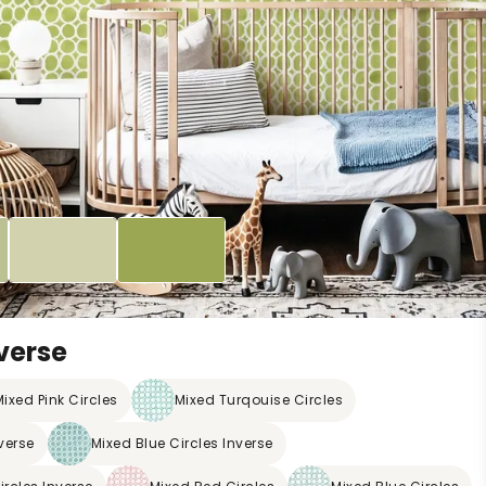
verse
ixed Pink Circles
Mixed Turqouise Circles
verse
Mixed Blue Circles Inverse