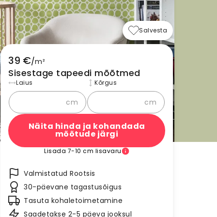
Salvesta
39 €
/
m²
Sisestage tapeedi mõõtmed
Laius
Kõrgus
cm
cm
Näita hinda ja kohandada
mõõtude järgi
Lisada 7-10 cm lisavaru
Valmistatud Rootsis
30-päevane tagastusõigus
Tasuta kohaletoimetamine
Saadetakse 2-5 päeva jooksul