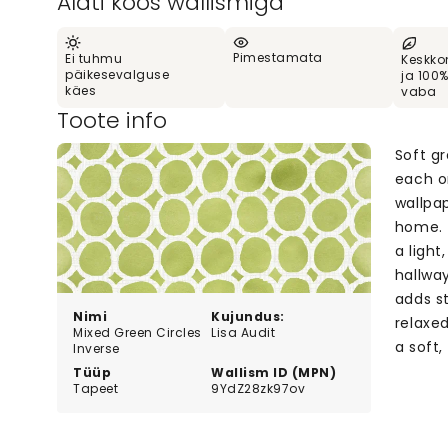
Alati koos wallismiga
Pimestamata
Ei tuhmu
Keskko
päikesevalguse
ja 100
käes
vaba
Toote info
Soft gr
each o
wallpa
home. 
a light
hallwa
adds st
Nimi
Kujundus:
relaxed
Mixed Green Circles
Lisa Audit
a soft,
Inverse
Tüüp
Wallism ID (MPN)
Tapeet
9YdZ28zk97ov