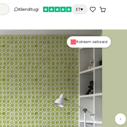
Klienditugi
ET
Rohkem selliseid