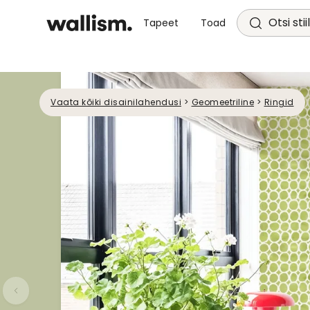
Otsi stii
Tapeet
Toad
Vaata kõiki disainilahendusi
>
Geomeetriline
>
Ringid