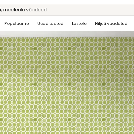
li, meeleolu või ideed...
Populaarne
Uued tooted
Lastele
Hiljuti vaadatud