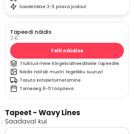
Saadetakse 2-5 päeva jooksul
Tapeedi näidis
3 €
Telli näidise
Trükitud meie kõrgekvaliteedilisele tapeedile
Näidis näitab mustri tegelikku suurust
Tasuta kohaletoimetamine
Tarneaeg 6-11 tööpäeva
Tapeet - Wavy Lines
Saadaval kui