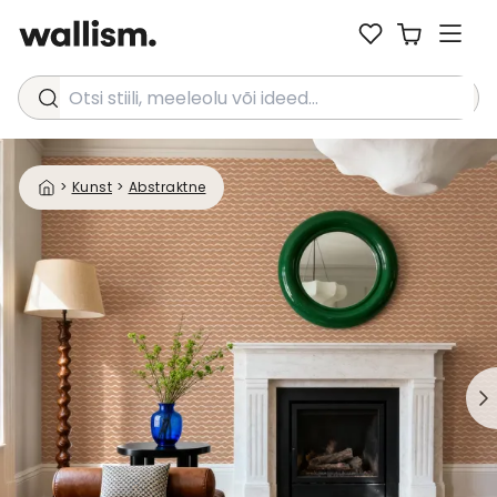
Otsi stiili, meeleolu või ideed...
>
Kunst
>
Abstraktne