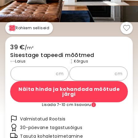
Rohkem selliseid
39 €
/
m²
Sisestage tapeedi mõõtmed
Laius
Kõrgus
cm
cm
Näita hinda ja kohandada mõõtude
järgi
Lisada 7-10 cm lisavaru
Valmistatud Rootsis
30-päevane tagastusõigus
Tasuta kohaletoimetamine