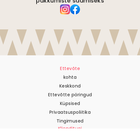
pakkumiste saamiseks
Ettevõte
kohta
Keskkond
Ettevõtte päringud
Küpsised
Privaatsuspoliitika
Tingimused
Klienditugi
Võtke meiega ühendust