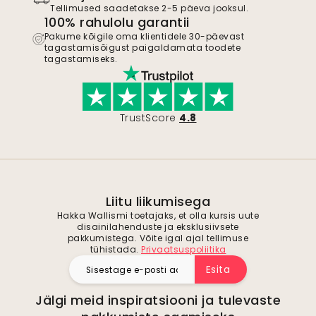
Tellimused saadetakse 2-5 päeva jooksul.
100% rahulolu garantii
Pakume kõigile oma klientidele 30-päevast
tagastamisõigust paigaldamata toodete
tagastamiseks.
TrustScore
4.8
Liitu liikumisega
Hakka Wallismi toetajaks, et olla kursis uute
disainilahenduste ja eksklusiivsete
pakkumistega. Võite igal ajal tellimuse
tühistada.
Privaatsuspoliitika
Esita
Jälgi meid inspiratsiooni ja tulevaste