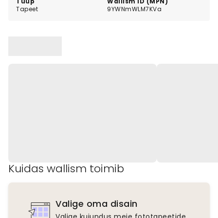
Tüüp
Wallism ID (MPN)
Tapeet
9YWNmWLM7KVa
Kuidas wallism toimib
Valige oma disain
Valige kujundus meie fototapeetide