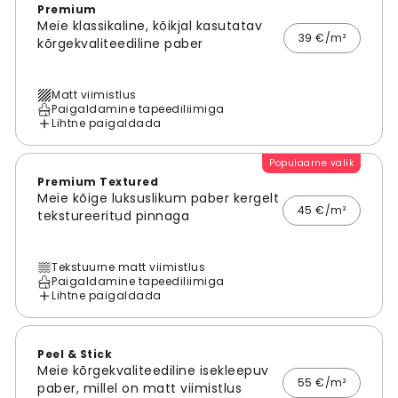
Premium
Meie klassikaline, kõikjal kasutatav
39 €/m²
kõrgekvaliteediline paber
Matt viimistlus
Paigaldamine tapeediliimiga
Lihtne paigaldada
Populaarne valik
Premium Textured
Meie kõige luksuslikum paber kergelt
45 €/m²
tekstureeritud pinnaga
Tekstuurne matt viimistlus
Paigaldamine tapeediliimiga
Lihtne paigaldada
Peel & Stick
Meie kõrgekvaliteediline isekleepuv
55 €/m²
paber, millel on matt viimistlus