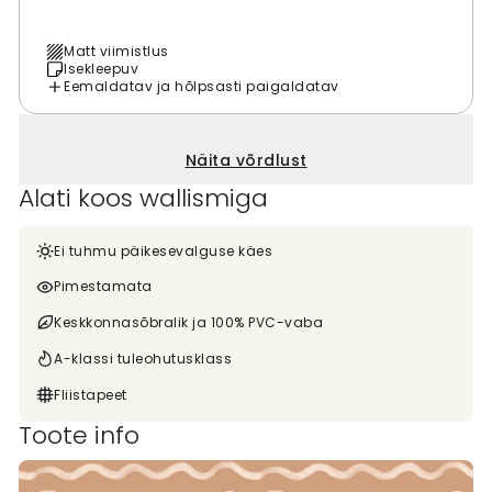
Matt viimistlus
Isekleepuv
Eemaldatav ja hõlpsasti paigaldatav
Näita võrdlust
Alati koos wallismiga
Ei tuhmu päikesevalguse käes
Pimestamata
Keskkonnasõbralik ja 100% PVC-vaba
A-klassi tuleohutusklass
Fliistapeet
Toote info