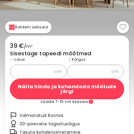
Rohkem selliseid
39 €
/
m²
Sisestage tapeedi mõõtmed
Laius
Kõrgus
cm
cm
Näita hinda ja kohandada mõõtude
järgi
Lisada 7-10 cm lisavaru
Valmistatud Rootsis
30-päevane tagastusõigus
Tasuta kohaletoimetamine