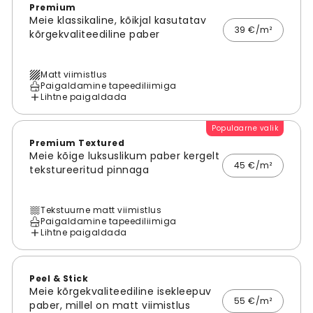
Premium
Meie klassikaline, kõikjal kasutatav
39 €/m²
kõrgekvaliteediline paber
Matt viimistlus
Paigaldamine tapeediliimiga
Lihtne paigaldada
Populaarne valik
Premium Textured
Meie kõige luksuslikum paber kergelt
45 €/m²
tekstureeritud pinnaga
Tekstuurne matt viimistlus
Paigaldamine tapeediliimiga
Lihtne paigaldada
Peel & Stick
Meie kõrgekvaliteediline isekleepuv
55 €/m²
paber, millel on matt viimistlus