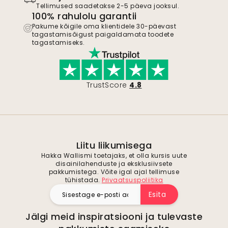
Tellimused saadetakse 2-5 päeva jooksul.
100% rahulolu garantii
Pakume kõigile oma klientidele 30-päevast
tagastamisõigust paigaldamata toodete
tagastamiseks.
TrustScore
4.8
Liitu liikumisega
Hakka Wallismi toetajaks, et olla kursis uute
disainilahenduste ja eksklusiivsete
pakkumistega. Võite igal ajal tellimuse
tühistada.
Privaatsuspoliitika
Esita
Jälgi meid inspiratsiooni ja tulevaste