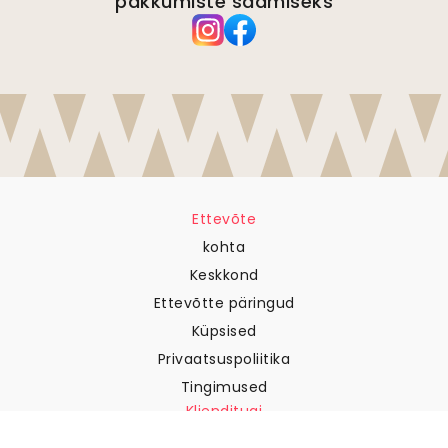
pakkumiste saamiseks
Ettevõte
kohta
Keskkond
Ettevõtte päringud
Küpsised
Privaatsuspoliitika
Tingimused
Klienditugi
Võtke meiega ühendust