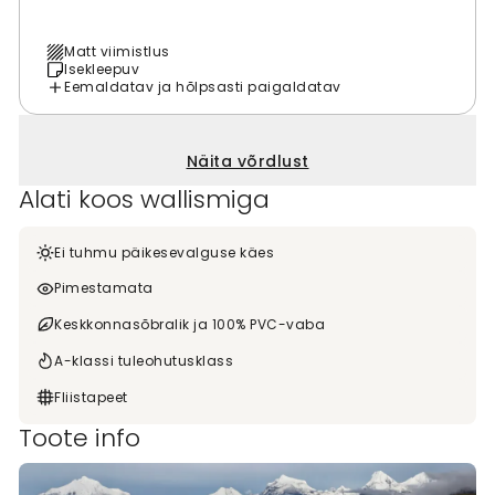
Matt viimistlus
Isekleepuv
Eemaldatav ja hõlpsasti paigaldatav
Näita võrdlust
Alati koos wallismiga
Ei tuhmu päikesevalguse käes
Pimestamata
Keskkonnasõbralik ja 100% PVC-vaba
A-klassi tuleohutusklass
Fliistapeet
Toote info