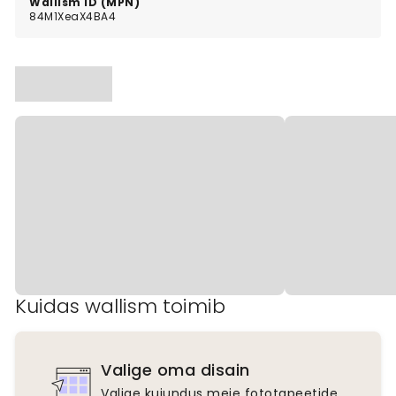
Wallism ID (MPN)
84M1XeaX4BA4
Kuidas wallism toimib
Valige oma disain
Valige kujundus meie fototapeetide