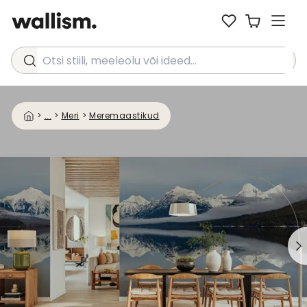
Otsi stiili, meeleolu või ideed...
>
...
>
Meri
>
Meremaastikud