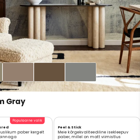
m Gray
Populaarne valik
ured
Peel & Stick
suslikum paber kergelt
Meie kõrgekvaliteediline isekleepuv
 pinnaga
paber, millel on matt viimistlus