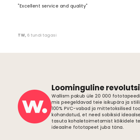
"Excellent service and quality"
TW
,
6 tundi tagasi
Loominguline revolutsi
Wallism pakub üle 20 000 fototapeedi,
mis peegeldavad teie isikupära ja stiil
100% PVC-vabad ja mittetoksilised to
kohandatud, et need sobiksid ideaalsel
tasuta kohaletoimetamist kõikidele t
ideaalne fototapeet juba täna.