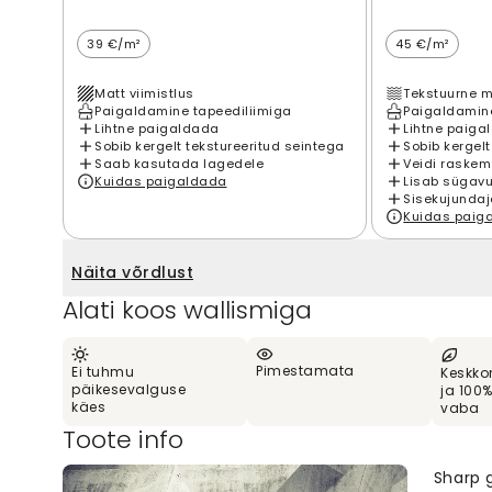
39 €/m²
45 €/m²
Matt viimistlus
Tekstuurne m
Paigaldamine tapeediliimiga
Paigaldamine
Lihtne paigaldada
Lihtne paiga
Sobib kergelt tekstureeritud seintega
Sobib kergelt
Saab kasutada lagedele
Veidi raskem
Kuidas paigaldada
Lisab sügavu
Sisekujundaj
Kuidas paig
Näita võrdlust
Alati koos wallismiga
Pimestamata
Ei tuhmu
Keskko
päikesevalguse
ja 100
käes
vaba
Toote info
Sharp 