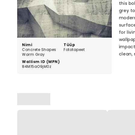
this bo
grey to
modern
surfac
for liv
wallpa
Nimi
Tüüp
impact.
Concrete Shapes
Fototapeet
clean, 
Warm Gray
Wallism ID (MPN)
84M15aO9jM0z