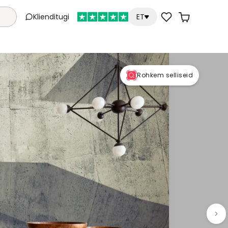
Klienditugi
ET
Rohkem selliseid