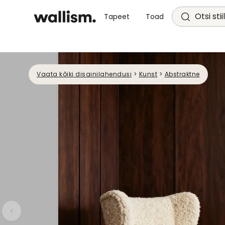
Otsi stii
Tapeet
Toad
Vaata kõiki disainilahendusi
>
Kunst
>
Abstraktne