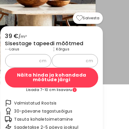
Salvesta
39 €
/
m²
Sisestage tapeedi mõõtmed
Laius
Kõrgus
cm
cm
Näita hinda ja kohandada
mõõtude järgi
Lisada 7-10 cm lisavaru
Valmistatud Rootsis
30-päevane tagastusõigus
Tasuta kohaletoimetamine
Saadetakse 2-5 päeva jooksul