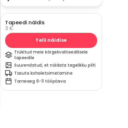
Tapeedi näidis
3 €
Telli näidise
Trükitud meie kõrgekvaliteedilisele
tapeedile
Suurendatud, et näidata tegelikku pilti
Tasuta kohaletoimetamine
Tarneaeg 6-11 tööpäeva