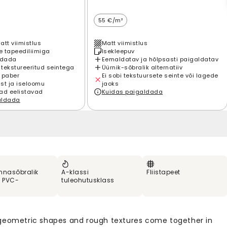
55 €/m²
att viimistlus
Matt viimistlus
 tapeediliimiga
Isekleepuv
ldada
Eemaldatav ja hõlpsasti paigaldatav
 tekstureeritud seintega
Üürnik-sõbralik alternatiiv
 paber
Ei sobi tekstuursete seinte või lagede
st ja iseloomu
jaoks
ad eelistavad
Kuidas paigaldada
aldada
nnasõbralik
A-klassi
Fliistapeet
% PVC-
tuleohutusklass
geometric shapes and rough textures come together in