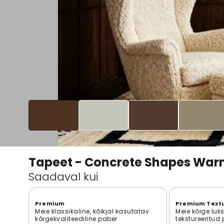
Tapeet - Concrete Shapes War
Saadaval kui
Premium
Premium Text
Meie klassikaline, kõikjal kasutatav
Meie kõige luk
kõrgekvaliteediline paber
tekstureeritud