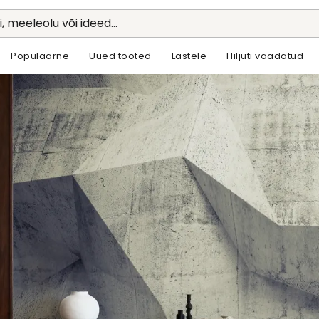
li, meeleolu või ideed...
Populaarne
Uued tooted
Lastele
Hiljuti vaadatud