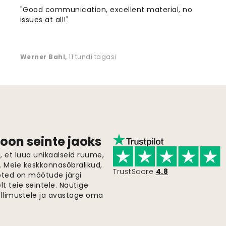
"Good communication, excellent material, no
issues at all!"
Werner Bahl
,
11 tundi tagasi
oon seinte jaoks
 et luua unikaalseid ruume,
i. Meie keskkonnasõbralikud,
TrustScore
4.8
oted on mõõtude järgi
t teie seintele. Nautige
ellimustele ja avastage oma