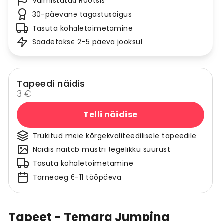
Valmistatud Rootsis
30-päevane tagastusõigus
Tasuta kohaletoimetamine
Saadetakse 2-5 päeva jooksul
Tapeedi näidis
3 €
Telli näidise
Trükitud meie kõrgekvaliteedilisele tapeedile
Näidis näitab mustri tegelikku suurust
Tasuta kohaletoimetamine
Tarneaeg 6-11 tööpäeva
Tapeet - Temara Jumping