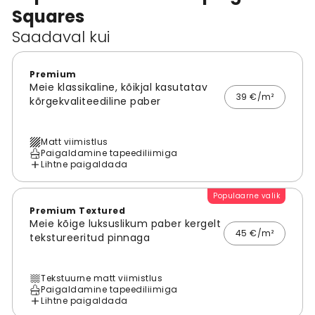
Squares
Saadaval kui
Premium
Meie klassikaline, kõikjal kasutatav
39 €/m²
kõrgekvaliteediline paber
Matt viimistlus
Paigaldamine tapeediliimiga
Lihtne paigaldada
Populaarne valik
Premium Textured
Meie kõige luksuslikum paber kergelt
45 €/m²
tekstureeritud pinnaga
Tekstuurne matt viimistlus
Paigaldamine tapeediliimiga
Lihtne paigaldada