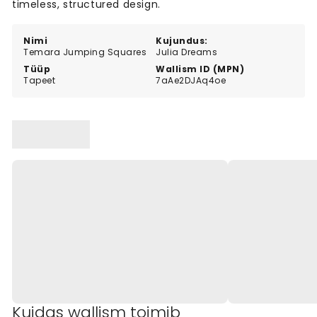
timeless, structured design.
Nimi
Kujundus:
Temara Jumping Squares
Julia Dreams
Tüüp
Wallism ID (MPN)
Tapeet
7aAe2DJAq4oe
Kuidas wallism toimib