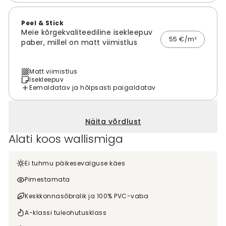
Peel & Stick
Meie kõrgekvaliteediline isekleepuv
55 €/m²
paber, millel on matt viimistlus
Matt viimistlus
Isekleepuv
Eemaldatav ja hõlpsasti paigaldatav
Näita võrdlust
Alati koos wallismiga
Ei tuhmu päikesevalguse käes
Pimestamata
Keskkonnasõbralik ja 100% PVC-vaba
A-klassi tuleohutusklass