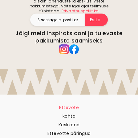
disainilahenduste ja eksklusiivsete
pakkumistega. Võite igal ajal tellimuse
tühistada.
Privaatsuspoliitika
Esita
Jälgi meid inspiratsiooni ja tulevaste
pakkumiste saamiseks
Ettevõte
kohta
Keskkond
Ettevõtte päringud