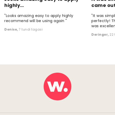
highly…
came ou
"Looks amazing easy to apply highly
"It was simp
recommend will be using again "
perfectly! T
was excellen
Denise
,
7 tundi tagasi
Deringer
,
22 