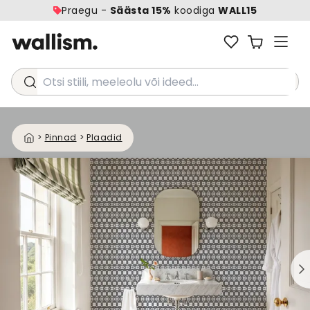
Praegu -
Säästa 15%
koodiga
WALL15
Otsi stiili, meeleolu või ideed...
>
Pinnad
>
Plaadid