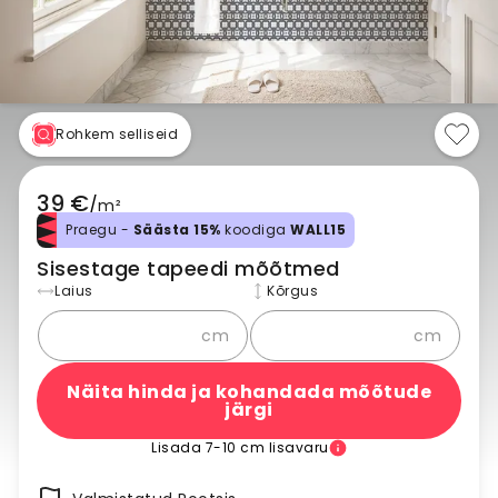
Rohkem selliseid
39 €
/
m²
Praegu -
Säästa 15%
koodiga
WALL15
Sisestage tapeedi mõõtmed
Laius
Kõrgus
cm
cm
Näita hinda ja kohandada mõõtude
järgi
Lisada 7-10 cm lisavaru