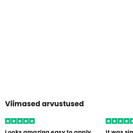
Viimased arvustused
Looks amazing easy to apply
It was si