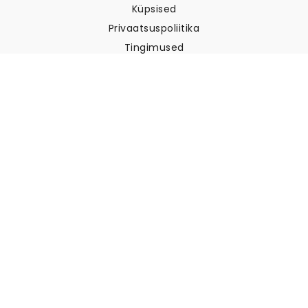
Küpsised
Privaatsuspoliitika
Tingimused
Klienditugi
Võtke meiega ühendust
Tagastused ja tagasimaksed
Laevandus
Kuidas mõõta oma seina
Kuidas riputada tapeeti
Kuidas paigaldada sekekleepuv
KKK
Tapeedi artiklid
Valige oma asukoht
Küpsiste seadete haldamine