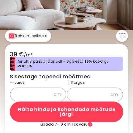
Rohkem selliseid
39 €
/
m²
Ainult 3 päeva jäänud! - Salvesta
15%
koodiga
WALL15
Sisestage tapeedi mõõtmed
Laius
Kõrgus
cm
cm
Näita hinda ja kohandada mõõtude
järgi
Lisada 7-10 cm lisavaru