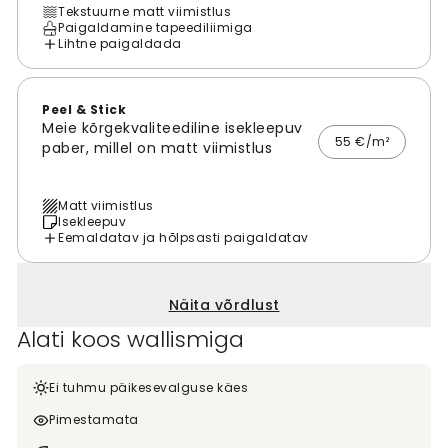
Tekstuurne matt viimistlus
Paigaldamine tapeediliimiga
Lihtne paigaldada
Peel & Stick
Meie kõrgekvaliteediline isekleepuv
55 €/m²
paber, millel on matt viimistlus
Matt viimistlus
Isekleepuv
Eemaldatav ja hõlpsasti paigaldatav
Näita võrdlust
Alati koos wallismiga
Ei tuhmu päikesevalguse käes
Pimestamata