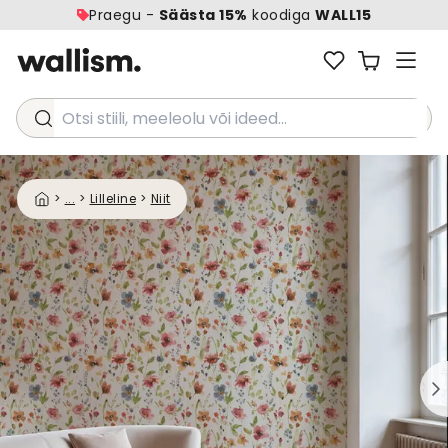
Praegu -
Säästa 15%
koodiga
WALL15
Otsi stiili, meeleolu või ideed...
>
...
>
Lilleline
>
Niit