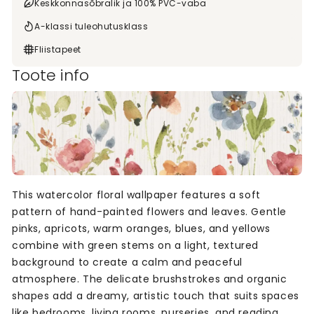
Keskkonnasõbralik ja 100% PVC-vaba
A-klassi tuleohutusklass
Fliistapeet
Toote info
This watercolor floral wallpaper features a soft
pattern of hand-painted flowers and leaves. Gentle
pinks, apricots, warm oranges, blues, and yellows
combine with green stems on a light, textured
background to create a calm and peaceful
atmosphere. The delicate brushstrokes and organic
shapes add a dreamy, artistic touch that suits spaces
like bedrooms, living rooms, nurseries, and reading