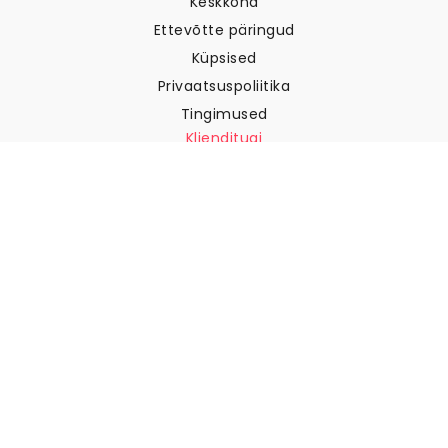
Keskkond
Ettevõtte päringud
Küpsised
Privaatsuspoliitika
Tingimused
Klienditugi
Võtke meiega ühendust
Tagastused ja tagasimaksed
Laevandus
Kuidas mõõta oma seina
Kuidas riputada tapeeti
Kuidas paigaldada sekekleepuv
KKK
Tapeedi artiklid
Valige oma asukoht