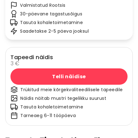
Valmistatud Rootsis
30-päevane tagastusõigus
Tasuta kohaletoimetamine
Saadetakse 2-5 päeva jooksul
Tapeedi näidis
3 €
Telli näidise
Trükitud meie kõrgekvaliteedilisele tapeedile
Näidis näitab mustri tegelikku suurust
Tasuta kohaletoimetamine
Tarneaeg 6-11 tööpäeva