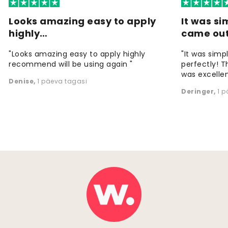
Looks amazing easy to apply
It was si
highly…
came ou
"Looks amazing easy to apply highly
"It was simp
recommend will be using again "
perfectly! T
was excellen
Denise
,
1 päeva tagasi
Deringer
,
1 