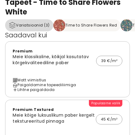
Tapeet - Time to Share Flowers
White
Variatsioonid (3)
Time to Share Flowers Red
T
Saadaval kui
Premium
Meie klassikaline, kõikjal kasutatav
39 €/m²
kõrgekvaliteediline paber
Matt viimistlus
Paigaldamine tapeediliimiga
Lihtne paigaldada
Populaarne valik
Premium Textured
Meie kõige luksuslikum paber kergelt
45 €/m²
tekstureeritud pinnaga