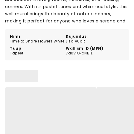
corners. With its pastel tones and whimsical style, this
wall mural brings the beauty of nature indoors,
making it perfect for anyone who loves a serene and
inviting environment.
Nimi
Kujundus:
Time to Share Flowers White
Lisa Audit
Tüüp
Wallism ID (MPN)
Tapeet
7a0vlOkdNB1L