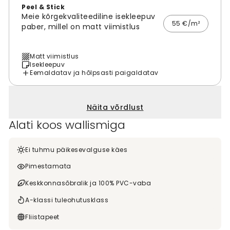
Peel & Stick
Meie kõrgekvaliteediline isekleepuv
55 €/m²
paber, millel on matt viimistlus
Matt viimistlus
Isekleepuv
Eemaldatav ja hõlpsasti paigaldatav
Näita võrdlust
Alati koos wallismiga
Ei tuhmu päikesevalguse käes
Pimestamata
Keskkonnasõbralik ja 100% PVC-vaba
A-klassi tuleohutusklass
Fliistapeet