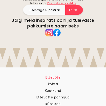
tühistada.
Privaatsuspoliitika
Esita
Jälgi meid inspiratsiooni ja tulevaste
pakkumiste saamiseks
Ettevõte
kohta
Keskkond
Ettevõtte päringud
Küpsised