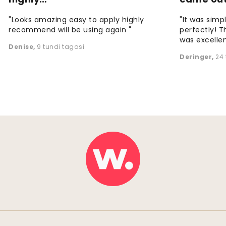
"Looks amazing easy to apply highly
"It was simp
recommend will be using again "
perfectly! T
was excellen
Denise
,
9 tundi tagasi
Deringer
,
24 