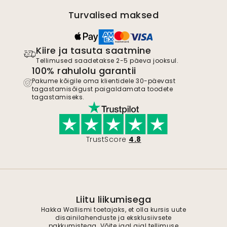
Turvalised maksed
Kiire ja tasuta saatmine
Tellimused saadetakse 2-5 päeva jooksul.
100% rahulolu garantii
Pakume kõigile oma klientidele 30-päevast
tagastamisõigust paigaldamata toodete
tagastamiseks.
TrustScore
4.8
Liitu liikumisega
Hakka Wallismi toetajaks, et olla kursis uute
disainilahenduste ja eksklusiivsete
pakkumistega. Võite igal ajal tellimuse