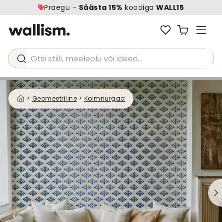
Praegu -
Säästa 15%
koodiga
WALL15
Otsi stiili, meeleolu või ideed...
>
Geomeetriline
>
Kolmnurgad