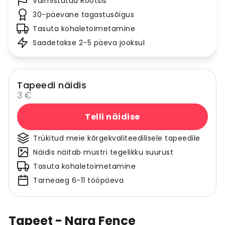
Valmistatud Rootsis
30-päevane tagastusõigus
Tasuta kohaletoimetamine
Saadetakse 2-5 päeva jooksul
Tapeedi näidis
3 €
Telli näidise
Trükitud meie kõrgekvaliteedilisele tapeedile
Näidis näitab mustri tegelikku suurust
Tasuta kohaletoimetamine
Tarneaeg 6-11 tööpäeva
Tapeet - Nara Fence