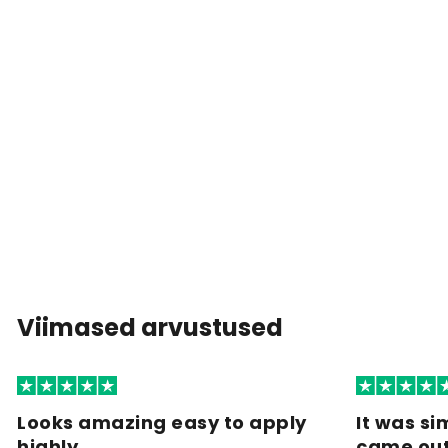
Viimased arvustused
Looks amazing easy to apply
It was si
highly…
came ou