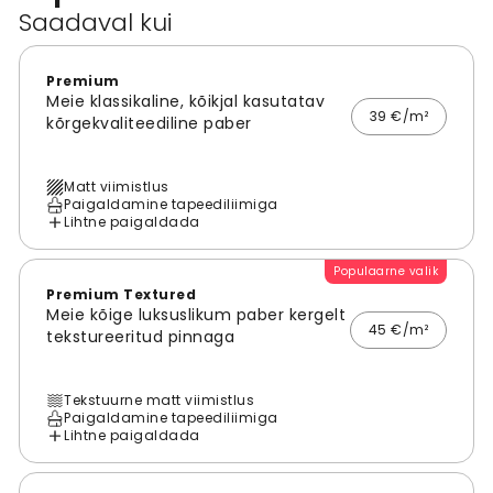
Saadaval kui
Premium
Meie klassikaline, kõikjal kasutatav
39 €/m²
kõrgekvaliteediline paber
Matt viimistlus
Paigaldamine tapeediliimiga
Lihtne paigaldada
Populaarne valik
Premium Textured
Meie kõige luksuslikum paber kergelt
45 €/m²
tekstureeritud pinnaga
Tekstuurne matt viimistlus
Paigaldamine tapeediliimiga
Lihtne paigaldada