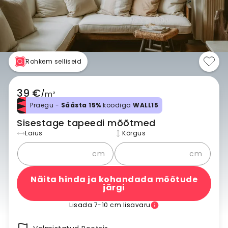
Rohkem selliseid
39 €
/
m²
Praegu -
Säästa 15%
koodiga
WALL15
Sisestage tapeedi mõõtmed
Laius
Kõrgus
cm
cm
Näita hinda ja kohandada mõõtude
järgi
Lisada 7-10 cm lisavaru