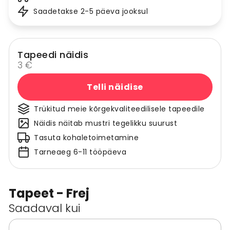
Saadetakse 2-5 päeva jooksul
Tapeedi näidis
3 €
Telli näidise
Trükitud meie kõrgekvaliteedilisele tapeedile
Näidis näitab mustri tegelikku suurust
Tasuta kohaletoimetamine
Tarneaeg 6-11 tööpäeva
Tapeet - Frej
Saadaval kui