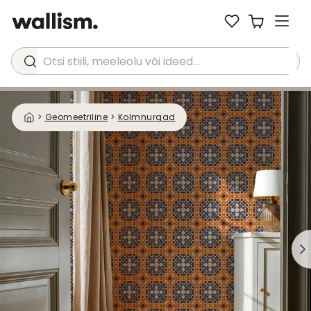
Otsi stiili, meeleolu või ideed...
>
Geomeetriline
>
Kolmnurgad