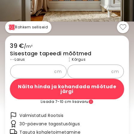
Rohkem selliseid
39 €
/
m²
Sisestage tapeedi mõõtmed
Laius
Kõrgus
cm
cm
Näita hinda ja kohandada mõõtude
järgi
Lisada 7-10 cm lisavaru
Valmistatud Rootsis
30-päevane tagastusõigus
Tasuta kohaletoimetamine