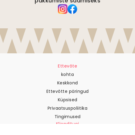
pakkumiste saamiseks
Ettevõte
kohta
Keskkond
Ettevõtte päringud
Küpsised
Privaatsuspoliitika
Tingimused
Klienditugi
Võtke meiega ühendust