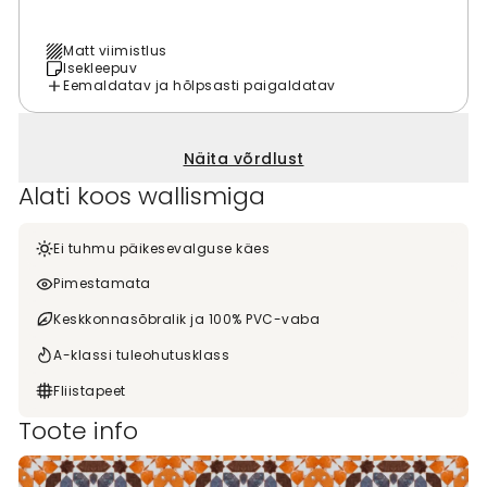
Matt viimistlus
Isekleepuv
Eemaldatav ja hõlpsasti paigaldatav
Näita võrdlust
Alati koos wallismiga
Ei tuhmu päikesevalguse käes
Pimestamata
Keskkonnasõbralik ja 100% PVC-vaba
A-klassi tuleohutusklass
Fliistapeet
Toote info