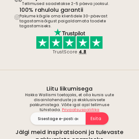
Tellimused saadetakse 2-5 päeva jooksul.
100% rahulolu garantii
Pakume kõigile oma klientidele 30-päevast
tagastamisõigust paigaldamata toodete
tagastamiseks.
TrustScore
4.8
Liitu liikumisega
Hakka Wallismi toetajaks, et olla kursis uute
disainilahenduste ja eksklusiivsete
pakkumistega. Võite igal ajal tellimuse
tühistada.
Privaatsuspoliitika
Esita
Jälgi meid inspiratsiooni ja tulevaste