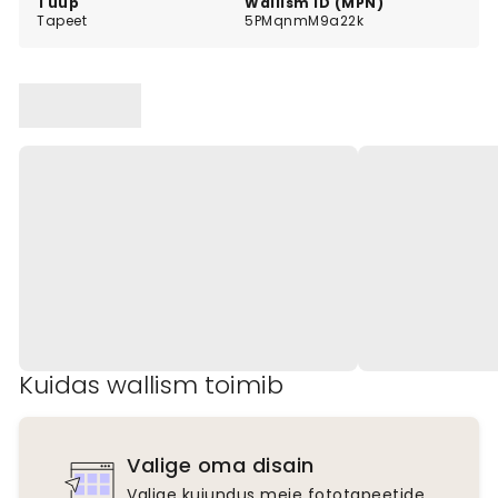
Tüüp
Wallism ID (MPN)
Tapeet
5PMqnmM9a22k
Kuidas wallism toimib
Valige oma disain
Valige kujundus meie fototapeetide