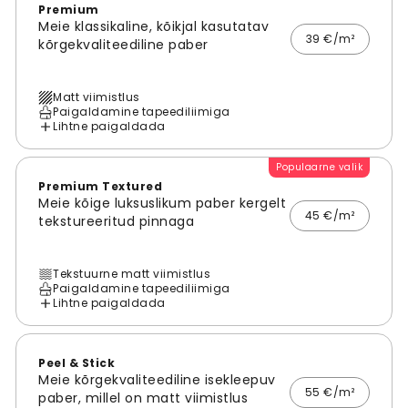
Premium
Meie klassikaline, kõikjal kasutatav
39 €/m²
kõrgekvaliteediline paber
Matt viimistlus
Paigaldamine tapeediliimiga
Lihtne paigaldada
Populaarne valik
Premium Textured
Meie kõige luksuslikum paber kergelt
45 €/m²
tekstureeritud pinnaga
Tekstuurne matt viimistlus
Paigaldamine tapeediliimiga
Lihtne paigaldada
Peel & Stick
Meie kõrgekvaliteediline isekleepuv
55 €/m²
paber, millel on matt viimistlus