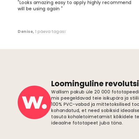
"Looks amazing easy to apply highly recommend
will be using again "
Denise
,
1 päeva tagasi
Loominguline revolutsi
Wallism pakub üle 20 000 fototapeedi,
mis peegeldavad teie isikupära ja stiil
100% PVC-vabad ja mittetoksilised to
kohandatud, et need sobiksid ideaalsel
tasuta kohaletoimetamist kõikidele t
ideaalne fototapeet juba täna.