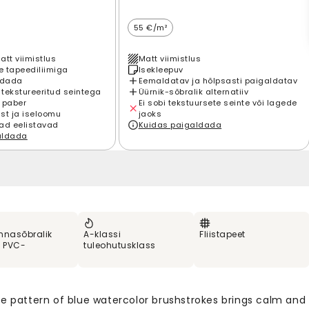
55 €/m²
att viimistlus
Matt viimistlus
 tapeediliimiga
Isekleepuv
ldada
Eemaldatav ja hõlpsasti paigaldatav
 tekstureeritud seintega
Üürnik-sõbralik alternatiiv
 paber
Ei sobi tekstuursete seinte või lagede
st ja iseloomu
jaoks
ad eelistavad
Kuidas paigaldada
aldada
nnasõbralik
A-klassi
Fliistapeet
% PVC-
tuleohutusklass
le pattern of blue watercolor brushstrokes brings calm and