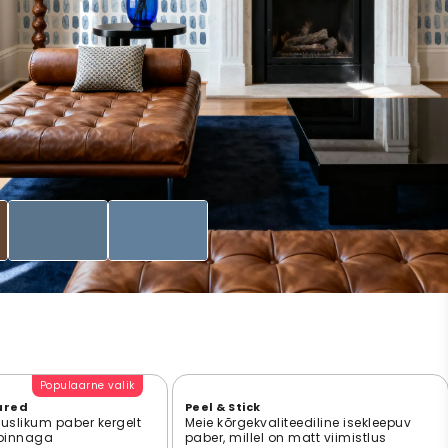
Populaarne valik
ured
Peel & Stick
suslikum paber kergelt
Meie kõrgekvaliteediline isekleepuv
 pinnaga
paber, millel on matt viimistlus