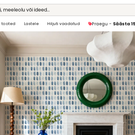
li, meeleolu või ideed...
 tooted
Lastele
Hiljuti vaadatud
Praegu -
Säästa 1