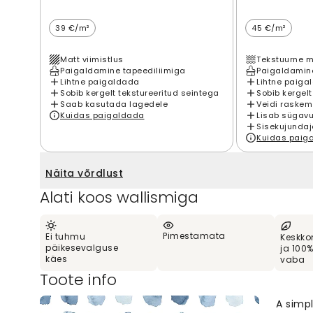
39 €/m²
45 €/m²
Matt viimistlus
Tekstuurne m
Paigaldamine tapeediliimiga
Paigaldamine
Lihtne paigaldada
Lihtne paiga
Sobib kergelt tekstureeritud seintega
Sobib kergelt
Saab kasutada lagedele
Veidi raskem
Kuidas paigaldada
Lisab sügavu
Sisekujundaj
Kuidas paig
Näita võrdlust
Alati koos wallismiga
Pimestamata
Ei tuhmu
Keskko
päikesevalguse
ja 100
käes
vaba
Toote info
A simp