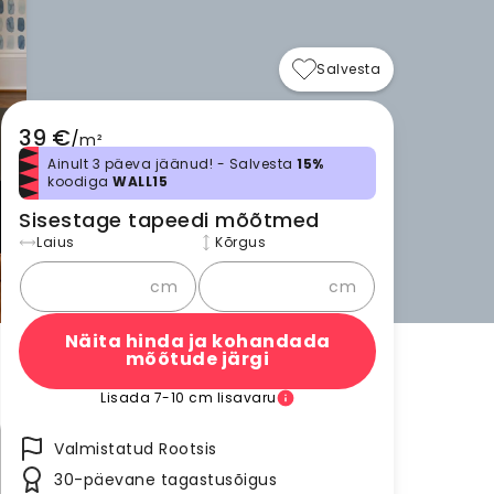
Salvesta
39 €
/
m²
Ainult 3 päeva jäänud! - Salvesta
15%
koodiga
WALL15
Sisestage tapeedi mõõtmed
Laius
Kõrgus
cm
cm
Näita hinda ja kohandada
mõõtude järgi
Lisada 7-10 cm lisavaru
Valmistatud Rootsis
30-päevane tagastusõigus