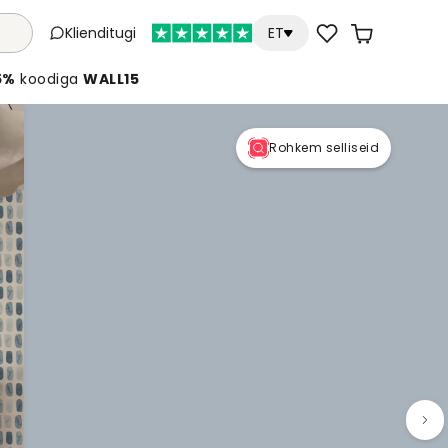
Klienditugi
ET
5%
koodiga
WALL15
Rohkem selliseid