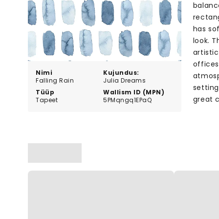
balanc
rectan
has so
look. 
artist
office
Nimi
Kujundus:
atmosp
Falling Rain
Julia Dreams
setting
Tüüp
Wallism ID (MPN)
great 
Tapeet
5PMqngq1EPaQ