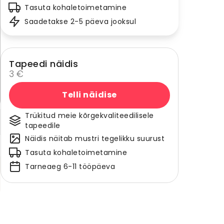
Tasuta kohaletoimetamine
Saadetakse 2-5 päeva jooksul
Tapeedi näidis
3 €
Telli näidise
Trükitud meie kõrgekvaliteedilisele
tapeedile
Näidis näitab mustri tegelikku suurust
Tasuta kohaletoimetamine
Tarneaeg 6-11 tööpäeva