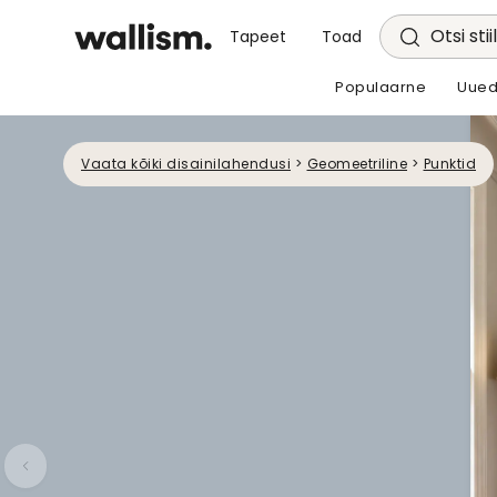
Otsi stii
Tapeet
Toad
Populaarne
Uued
Vaata kõiki disainilahendusi
>
Geomeetriline
>
Punktid