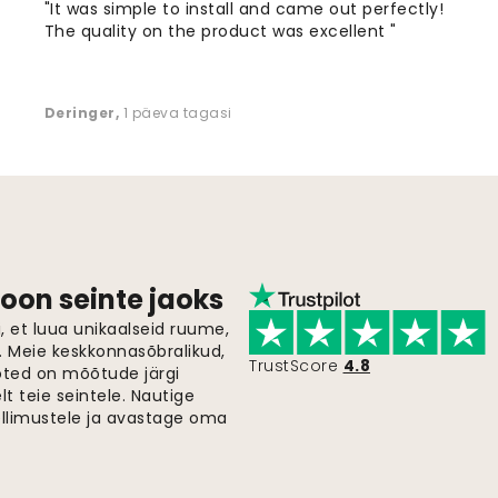
"It was simple to install and came out perfectly!
The quality on the product was excellent "
Deringer
,
1 päeva tagasi
oon seinte jaoks
 et luua unikaalseid ruume,
i. Meie keskkonnasõbralikud,
TrustScore
4.8
oted on mõõtude järgi
t teie seintele. Nautige
ellimustele ja avastage oma